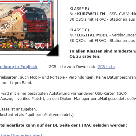
KLASSE B)
Nur 
KURZWELLEN 
- SSB, CW Verb
30 QSO's mit FIRAC - Stationen aus a
KLASSE C)
Nur 
DIGITAL MODE
 - Verbindunge
30 QSO's mit FIRAC - Stationen aus a
In allen Klassen sind mindestens
OE zu arbeiten. 
eibung in Englisch
GCR Liste zum Download: 
GCR-Liste
etriebsarten, auch Mobil- und Portable - Verbindungen. Keine Datumbeschrä
n nur 1x pro Band.
 wird mit einer bestätigten Aufstellung vorhandener QSL-Karten (GCR-
-Auszug - verified Match), an den Diplom-Manager per eMail gesendet: oe5
lasse ist anzugeben.
kostenfrei als *.pdf per eMail versendet.)
itgliederliste kann auf der DL Seite der FIRAC geladen werden:
de/html/member.html