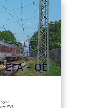
EFA - OE
ungen:
ller Welt. 