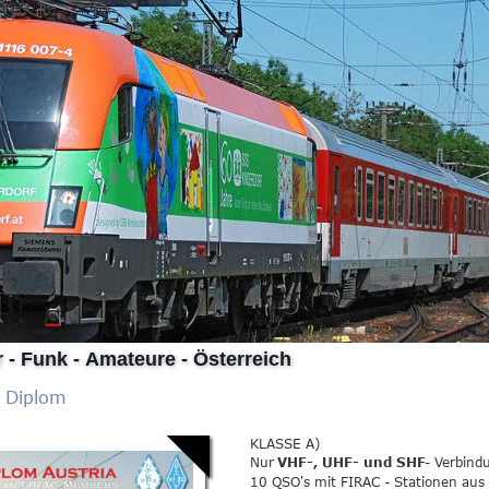
 - Funk - Amateure - Österreich
- Diplom
KLASSE A) 
Nur 
VHF-, UHF- und SHF
- Verbind
10 QSO's mit FIRAC - Stationen aus a