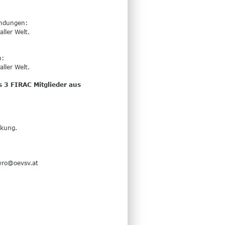
indungen:
ller Welt.
n:
ller Welt.
 3 FIRAC Mitglieder aus 
nkung. 
wro@oevsv.at 