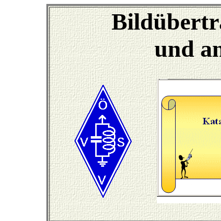
Bildübert
und a