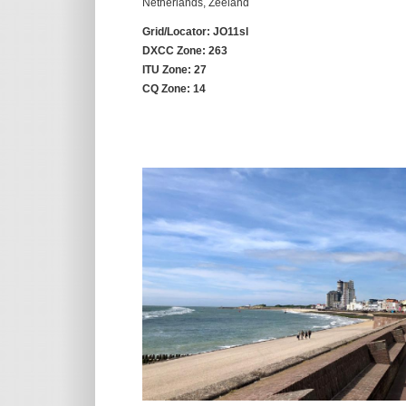
Netherlands, Zeeland
Grid/Locator: JO11sl
DXCC Zone: 263
ITU Zone: 27
CQ Zone: 14