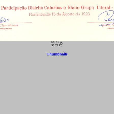
RGL01.jpg
50.72 KB
Thumbnails