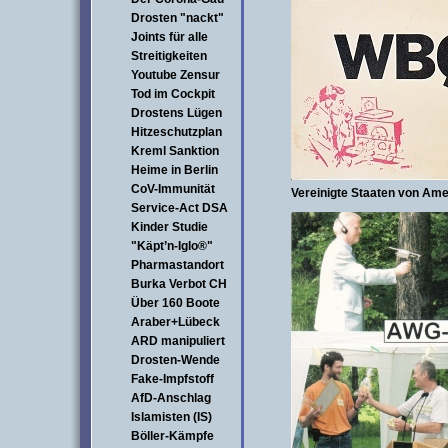
Drosten "nackt"
Joints für alle
Streitigkeiten
Youtube Zensur
Tod im Cockpit
Drostens Lügen
Hitzeschutzplan
Kreml Sanktion
Heime in Berlin
CoV-Immunität
Vereinigte Staaten von Ame
Service-Act DSA
Kinder Studie
"Käpt’n-Iglo®"
Pharmastandort
Burka Verbot CH
Über 160 Boote
Araber+Lübeck
ARD manipuliert
Drosten-Wende
Fake-Impfstoff
AfD-Anschlag
Islamisten (IS)
Böller-Kämpfe