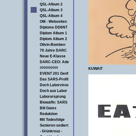
QSL-Album 2
QSL-Album 3
QSL-Album 4
OM - Webseiten
Diplome DD6NT
Diplom Album 1
Diplom Album 2
Olivin-Bomben
70 Jahre DARC
Neue E-Klasse
DARC-CEO: Ade
◊◊◊◊◊◊◊◊◊◊
KUWAIT
EVENT 201 Genf
Das SARS-Profil
Doch Laborvirus
Doch aus Labor
Laborursprung
Biowaffe: SARS
Bill Gates
Reduktion
Mit Todesfolge
Senioren sediert
- Grünkreuz -