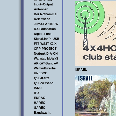
Input+Output
Antennen
Der Rothammel
Reichweite
Juma-PA 1000W
DX-Foundation
Digital-Funk
SignaLink™·USB
FT8-WSJT-X2.X.
QRP-PROJECT
Notfunk D-A-CH
Warntag MoWaS
ARKAT-Bund eV
Weltkulturerbe
ISRAEL
UNESCO
QSL-Karte
QSL-Versand
IARU
ITU
EURAO
HAREC
GAREC
Bandwacht