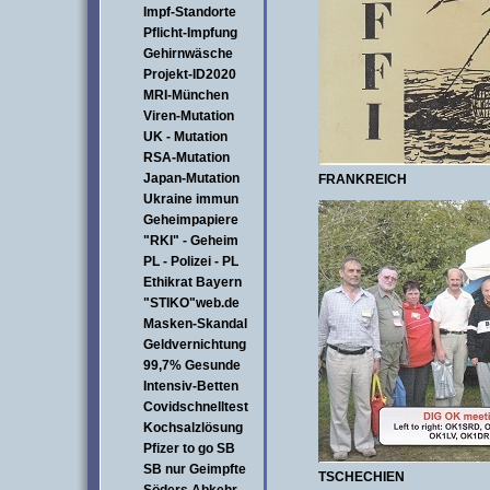
Impf-Standorte
Pflicht-Impfung
Gehirnwäsche
Projekt-ID2020
MRI-München
Viren-Mutation
UK - Mutation
RSA-Mutation
Japan-Mutation
FRANKREICH
Ukraine immun
Geheimpapiere
"RKI" - Geheim
PL - Polizei - PL
Ethikrat Bayern
"STIKO"web.de
Masken-Skandal
Geldvernichtung
99,7% Gesunde
Intensiv-Betten
Covidschnelltest
Kochsalzlösung
Pfizer to go SB
SB nur Geimpfte
TSCHECHIEN