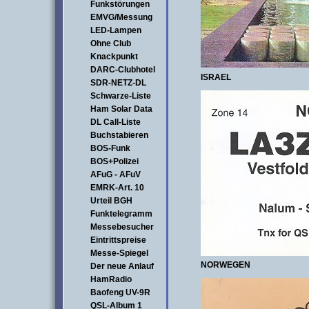
Funkstörungen
EMVG/Messung
LED-Lampen
Ohne Club
Knackpunkt
DARC-Clubhotel
ISRAEL
SDR-NETZ-DL
Schwarze-Liste
Ham Solar Data
DL Call-Liste
Buchstabieren
BOS-Funk
BOS+Polizei
AFuG - AFuV
EMRK-Art. 10
Urteil BGH
Funktelegramm
Messebesucher
Eintrittspreise
Messe-Spiegel
NORWEGEN
Der neue Anlauf
HamRadio
Baofeng UV-9R
QSL-Album 1