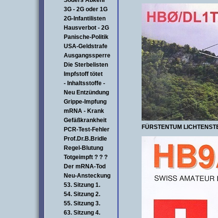
Söders Abkehr
3G - 2G oder 1G
2G-Infantilisten
Hausverbot - 2G
Panische-Politik
USA-Geldstrafe
Ausgangssperre
Die Sterbelisten
Impfstoff tötet
- Inhaltsstoffe -
Neu Entzündung
Grippe-Impfung
mRNA - Krank
Gefäßkrankheit
FÜRSTENTUM
LICHTENST
PCR-Test-Fehler
Prof.Dr.B.Bridle
Regel-Blutung
Totgeimpft ? ? ?
Der mRNA-Tod
Neu-Ansteckung
53. Sitzung 1.
54. Sitzung 2.
55. Sitzung 3.
63. Sitzung 4.