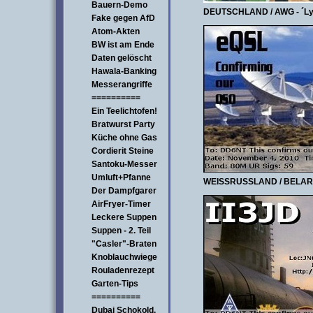
Bauern-Demo
DEUTSCHLAND / AWG - ´L
Fake gegen AfD
Atom-Akten
BW ist am Ende
Daten gelöscht
Hawala-Banking
Messerangriffe
==========
Ein Teelichtofen!
Bratwurst Party
Küche ohne Gas
Cordierit Steine
Santoku-Messer
Umluft+Pfanne
WEISSRUSSLAND / BELA
Der Dampfgarer
AirFryer-Timer
Leckere Suppen
Suppen - 2. Teil
"Casler"-Braten
Knoblauchwiege
Rouladenrezept
Garten-Tips
==========
Dubai Schokold.