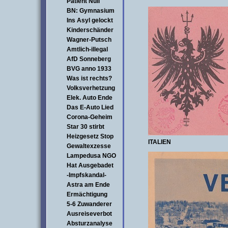
Patient Null
BN: Gymnasium
Ins Asyl gelockt
Kinderschänder
Wagner-Putsch
Amtlich-illegal
AfD Sonneberg
BVG anno 1933
Was ist rechts?
Volksverhetzung
Elek. Auto Ende
Das E-Auto Lied
Corona-Geheim
Star 30 stirbt
Heizgesetz Stop
ITALIEN
Gewaltexzesse
Lampedusa NGO
Hat Ausgebadet
-Impfskandal-
Astra am Ende
Ermächtigung
5-6 Zuwanderer
Ausreiseverbot
Absturzanalyse