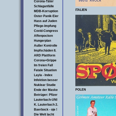
Corona-Täter
Schlaganfälle
ITALIEN
MDB-Korruption
Oster·Panik·Eier
Hass auf Juden
Pflege-Impfung
Covid-Congress
Affenpocken
Hungerplan
Außer Kontrolle
Impfschäden II.
ARD Plattform
Corona=Grippe
Im freien Fall
Fatale Situation
Layla - Index
Infektion besser
Nuklear Studie
POLEN
Ende der Maske
Betrüger: Pfizer
Lauterbach-UNI
K. Lauterbach 2.
Baerbock - oje !
Die Welt lacht