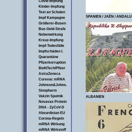
Covid Impfung
Kinder-Impfung
Test an Schulen
SPANIEN / JAÈN / ANDALU
Impf Kampagne
Größerer-Busen
Bus-Geld-Strafe
Nebenwirkung
Kreuz-Impfung
Impf-Todesfälle
Impfschäden I.
Quarantäne
Pfizerkorruption
BioNTech/Pfizer
AstraZeneca
Curevac mRNA
Johnson&Johns.
Sinopharm
Vakzin Sputnik
ALBANIEN
Novavax Protein
DNA - ZyCoV-D
Absurdistan EU
Corona-Regeln
mRNA Wirkung
mRNA Wirkstoff