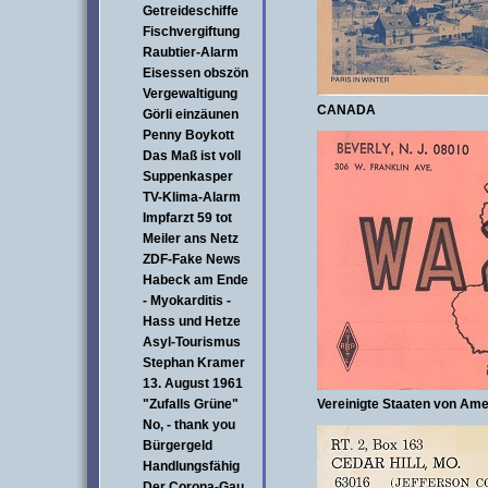
Getreideschiffe
Fischvergiftung
Raubtier-Alarm
Eisessen obszön
Vergewaltigung
CANADA
Görli einzäunen
Penny Boykott
Das Maß ist voll
Suppenkasper
TV-Klima-Alarm
Impfarzt 59 tot
Meiler ans Netz
ZDF-Fake News
Habeck am Ende
- Myokarditis -
Hass und Hetze
Asyl-Tourismus
Stephan Kramer
13. August 1961
"Zufalls Grüne"
Vereinigte Staaten von Ame
No, - thank you
Bürgergeld
Handlungsfähig
Der Corona-Gau