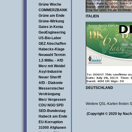
Grüne Woche
COMMERZBANK
Grüne am Ende
ITALIEN
Grüne-Wirkung
Gates in Kenia
GeoEngineering
US-Bio-Labor
GEZ Abschaffen
Habecks-Klage
Neuwahl Termin
1,5 Millio. - AfD
Merz mit Weidel
Asyl-Industrie
Neuer Sheriff
AfD - Diakonie
DEUTSCHLAND
Messerstecher
Verdrängung
Merz Vergessen
Weitere QSL-Karten finden Si
CDU NGO SPD
·
SED-Bundestag
(Copyright © 2020 by Nach
Habeck am Ende
EU-Korruption
31000 Afghanen