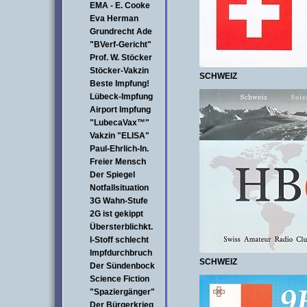
EMA - E. Cooke
Eva Herman
Grundrecht Ade
"BVerf-Gericht"
Prof. W. Stöcker
Stöcker-Vakzin
SCHWEIZ
Beste Impfung!
Lübeck-Impfung
Airport Impfung
"LubecaVax™"
Vakzin "ELISA"
Paul-Ehrlich-In.
Freier Mensch
Der Spiegel
Notfallsituation
3G Wahn-Stufe
2G ist gekippt
Übersterblichkt.
I-Stoff schlecht
Impfdurchbruch
SCHWEIZ
Der Sündenbock
Science Fiction
"Spaziergänger"
Der Bürgerkrieg