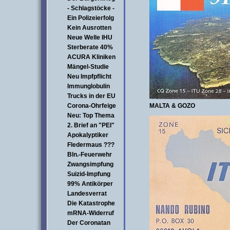
- Schlagstöcke -
Ein Polizeierfolg
Kein Ausrotten
Neue Welle IHU
Sterberate 40%
ACURA Kliniken
Mängel-Studie
Neu Impfpflicht
Immunglobulin
Trucks in der EU
Corona-Ohrfeige
MALTA & GOZO
Neu: Top Thema
2. Brief an "PEI"
Apokalyptiker
Fledermaus ???
Bln.-Feuerwehr
Zwangsimpfung
Suizid-Impfung
99% Antikörper
Landesverrat
Die Katastrophe
mRNA-Widerruf
Der Coronatan