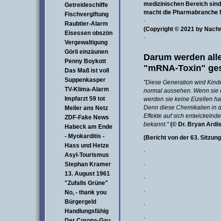
medizinischen Bereich sind
Getreideschiffe
macht die Pharmabranche M
Fischvergiftung
·
Raubtier-Alarm
(Copyright © 2021 by Nach
Eisessen obszön
·
Vergewaltigung
Görli einzäunen
Darum werden all
Penny Boykott
"mRNA-Toxin" ges
Das Maß ist voll
Suppenkasper
"Diese Generation wird Kind
TV-Klima-Alarm
normal aussehen. Wenn sie d
Impfarzt 59 tot
werden sie keine Eizellen h
Denn diese Chemikalien in de
Meiler ans Netz
Effekte auf sich entwickelnd
ZDF-Fake News
bekannt."
(© Dr. Bryan Ardis
Habeck am Ende
- Myokarditis -
(Bericht von der 63. Sitzu
Hass und Hetze
·
Asyl-Tourismus
Stephan Kramer
·
13. August 1961
·
"Zufalls Grüne"
·
No, - thank you
Bürgergeld
·
Handlungsfähig
·
Der Corona-Gau