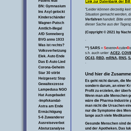
Patient Null
Link zur Datenbank der Bill
BN: Gymnasium
"Leider können derzeitig kei
Ins Asyl gelockt
Situation gemacht werden, d
Kinderschänder
Verfahren
handelt. Bitte en
Wagner-Putsch
dieser Sache aus der Tagesp
Amtlich-illegal
(Copyright © 2021 by Nach
AfD Sonneberg
BVG anno 1933
·
Was ist rechts?
**) SARS
=
S
evere•
A
cute•
R
Volksverhetzung
s.h. auch unter:
ACE2
,
COVI
Elek. Auto Ende
OC43
,
RBD
,
mRNA
,
RNS
,
S
Das E-Auto Lied
·
Corona-Geheim
Star 30 stirbt
Und hier die Zusamme
Heizgesetz Stop
Es geht nicht darum, die Me
Gewaltexzesse
sondern darum, an einer Kr
Lampedusa NGO
Profit zu erzielen, der überh
Hat Ausgebadet
Wenn man alle Menschen g
-Impfskandal-
wäre die Pharma-Industrie p
man nicht die Ursachen ein
Astra am Ende
nur die Symptome des Men
Ermächtigung
lange auch viele Medikame
5-6 Zuwanderer
Ausreiseverbot
Gesunde Menschen sind der
Absturzanalyse
und der Apotheken. Das luk