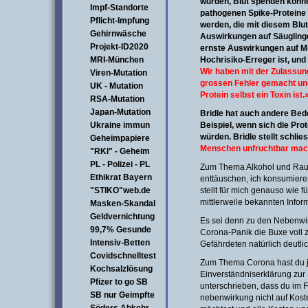
wurden, Blut spenden können
Impf-Standorte
pathogenen Spike-Proteine 
Pflicht-Impfung
werden, die mit diesem Blut
Gehirnwäsche
Auswirkungen auf Säuglinge,
Projekt-ID2020
ernste Auswirkungen auf Me
MRI-München
Hochrisiko-Erreger ist, und 
Wir haben mit der Zulassun
Viren-Mutation
grossen Fehler gemacht und
UK - Mutation
Protein selbst ein Toxin ist.
RSA-Mutation
Japan-Mutation
Bridle hat auch andere Bed
Ukraine immun
Beispiel, wenn sich die Pro
würden. Bridle stellt schlie
Geheimpapiere
Menschen unfruchtbar ma
"RKI" - Geheim
PL - Polizei - PL
Zum Thema Alkohol und Rauc
Ethikrat Bayern
enttäuschen, ich konsumiere
"STIKO"web.de
stellt für mich genauso wie 
mittlerweile bekannten Infor
Masken-Skandal
Geldvernichtung
Es sei denn zu den Nebenwir
99,7% Gesunde
Corona-Panik die Buxe voll z
Intensiv-Betten
Gefährdeten natürlich deutli
Covidschnelltest
Zum Thema Corona hast du ja
Kochsalzlösung
Einverständniserklärung zu
Pfizer to go SB
unterschrieben, dass du im F
SB nur Geimpfte
nebenwirkung nicht auf Kost