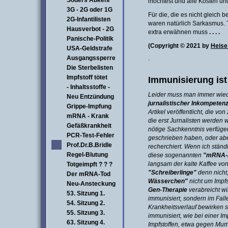
Söders Abkehr
möchtest und alle Kosten un
3G - 2G oder 1G
Für die, die es nicht gleich 
2G-Infantilisten
waren natürlich Sarkasmus.
Hausverbot - 2G
extra erwähnen muss
. . . .
Panische-Politik
(Copyright © 2021 by
Heise
USA-Geldstrafe
Ausgangssperre
·
Die Sterbelisten
Impfstoff tötet
Immunisierung is
- Inhaltsstoffe -
Leider muss man immer wiede
Neu Entzündung
jurnalistischer Inkompeten
Grippe-Impfung
Artikel veröffentlicht, die v
mRNA - Krank
die erst Jurnalisten werden 
Gefäßkrankheit
nötige Sachkenntnis verfüge
PCR-Test-Fehler
geschrieben haben, oder abe
Prof.Dr.B.Bridle
recherchiert. Wenn ich stän
Regel-Blutung
diese sogenannten
"mRNA-I
langsam der kalte Kaffee vo
Totgeimpft ? ? ?
"Schreiberlinge"
denn nicht,
Der mRNA-Tod
Wässerchen"
nicht um Impfs
Neu-Ansteckung
Gen-Therapie
verabreicht wi
53. Sitzung 1.
immunisiert, sondern im Falle
54. Sitzung 2.
Krankheitsverlauf bewirken so
55. Sitzung 3.
immunisiert, wie bei einer Imp
63. Sitzung 4.
Impfstoffen, etwa gegen Mum