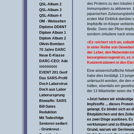
des Proteins zu den lokale
QSL-Album 2
Immunsystem zu aktivieren. 
QSL-Album 3
japanischen Zulassungsbehö
QSL-Album 4
ersten Mal Einblick darüber
OM - Webseiten
Impfstoffe im Körper verblei
Diplome DD6NT
Bridle. Denn der Pfizer-Impfs
Diplom Album 1
sondern zirkuliere nach eine
Diplom Album 2
«Es reichert sich an, sobald
Olivin-Bomben
in einer Reihe von Geweben
70 Jahre DARC
der Leber, den Nebennieren
Neue E-Klasse
besorgniserregend ist, es r
DARC-CEO: Ade
Konzentrationen in den Eie
◊◊◊◊◊◊◊◊◊◊
Eine wissenschaftliche Arbeit
EVENT 201 Genf
habe dies bestätigt. 13 jung
Das SARS-Profil
untersucht worden, die den 
Doch Laborvirus
hätten, ebenfalls ein genetis
Doch aus Labor
der 13 Mitarbeiter seien die
Laborursprung
«Jetzt haben wir eindeutige
Biowaffe: SARS
Impfstoffe ... dieses Protei
Bill Gates
gelangt. Es bindet sich an 
Reduktion
Blutplättchen und den Zelle
Mit Todesfolge
es zwei Dinge auslösen. Es
Senioren sediert
verklumpen und zu Blutgeri
- Grünkreuz -
Grund, warum wir Gerinnun