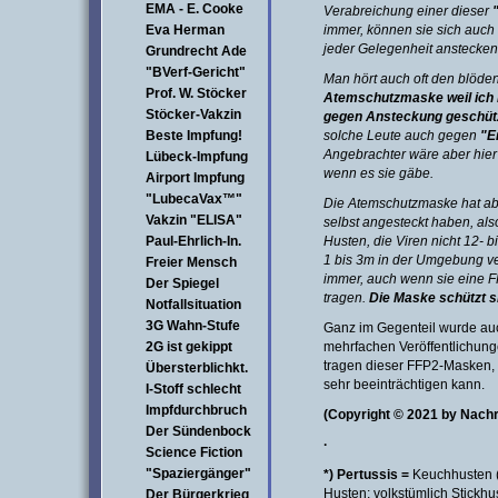
EMA - E. Cooke
Verabreichung einer dieser
Eva Herman
immer, können sie sich auch
jeder Gelegenheit anstecken
Grundrecht Ade
"BVerf-Gericht"
Man hört auch oft den blöde
Prof. W. Stöcker
Atemschutzmaske weil ich 
Stöcker-Vakzin
gegen Ansteckung geschütz
Beste Impfung!
solche Leute auch gegen
"E
Angebrachter wäre aber hie
Lübeck-Impfung
wenn es sie gäbe.
Airport Impfung
"LubecaVax™"
Die Atemschutzmaske hat ab
Vakzin "ELISA"
selbst angesteckt haben, als
Paul-Ehrlich-In.
Husten, die Viren nicht 12- b
1 bis 3m in der Umgebung ve
Freier Mensch
immer, auch wenn sie eine F
Der Spiegel
tragen.
Die Maske schützt s
Notfallsituation
3G Wahn-Stufe
Ganz im Gegenteil wurde au
2G ist gekippt
mehrfachen Veröffentlichunge
tragen dieser FFP2-Masken,
Übersterblichkt.
sehr beeinträchtigen kann.
I-Stoff schlecht
Impfdurchbruch
(Copyright © 2021 by Nach
Der Sündenbock
·
Science Fiction
"Spaziergänger"
*) Pertussis =
Keuchhusten (a
Husten; volkstümlich Stickhus
Der Bürgerkrieg