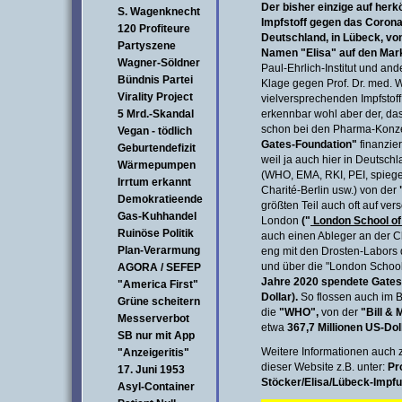
Der bisher einzige auf her
S. Wagenknecht
Impfstoff gegen das Corona
120 Profiteure
Deutschland, in Lübeck, von
Partyszene
Namen "Elisa" auf den Mar
Wagner-Söldner
Paul-Ehrlich-Institut und and
Bündnis Partei
Klage gegen Prof. Dr. med. W
Virality Project
vielversprechenden Impfstoff 
5 Mrd.-Skandal
erkennbar wohl aber der, das
schon bei den Pharma-Konze
Vegan - tödlich
Gates-Foundation"
finanzie
Geburtendefizit
weil ja auch hier in Deutschl
Wärmepumpen
(WHO, EMA, RKI, PEI, spiege
Irrtum erkannt
Charité-Berlin usw.) von der
Demokratieende
größten Teil auch oft auf ve
Gas-Kuhhandel
London
("
London School of
Ruinöse Politik
auch einen Ableger an der C
Plan-Verarmung
eng mit den Drosten-Labors 
und über die "London School .
AGORA / SEFEP
Jahre 2020 spendete Gates 
"America First"
Dollar).
So flossen auch im 
Grüne scheitern
die
"WHO",
von der
"Bill & 
Messerverbot
etwa
367,7 Millionen US-Doll
SB nur mit App
Weitere Informationen auch zu
"Anzeigeritis"
dieser Website z.B. unter:
Pr
17. Juni 1953
Stöcker/Elisa/Lübeck-Impfu
Asyl-Container