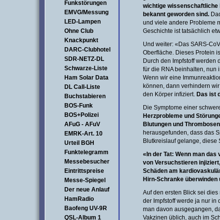
Funkstörungen
wichtige wissenschaftliche 
EMVG/Messung
bekannt geworden sind.
Dad
LED-Lampen
und viele andere Probleme mi
Ohne Club
Geschichte ist tatsächlich e
Knackpunkt
Und weiter: «Das SARS-CoV-2
DARC-Clubhotel
Oberfläche. Dieses Protein is
SDR-NETZ-DL
Durch den Impfstoff werden 
Schwarze-Liste
für die RNA beinhalten, nun 
Ham Solar Data
Wenn wir eine Immunreaktio
können, dann verhindern wir 
DL Call-Liste
den Körper infiziert.
Das ist 
Buchstabieren
BOS-Funk
Die Symptome einer schwere
BOS+Polizei
Herzprobleme und Störung
AFuG - AFuV
Blutungen und Thrombosen (
herausgefunden, dass das Sp
EMRK-Art. 10
Blutkreislauf gelange, dies
Urteil BGH
Funktelegramm
«In der Tat: Wenn man das v
Messebesucher
von Versuchstieren injiziert
Eintrittspreise
Schäden am kardiovaskulär
Hirn-Schranke überwinden 
Messe-Spiegel
Der neue Anlauf
Auf den ersten Blick sei die
HamRadio
der Impfstoff werde ja nur in 
Baofeng UV-9R
man davon ausgegangen, das
QSL-Album 1
Vakzinen üblich, auch im Sch