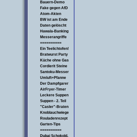
Bauern-Demo
Fake gegen AfD
Atom-Akten
BW ist am Ende
Daten gelöscht
Hawala-Banking
Messerangriffe
==========
Ein Teelichtofen!
Bratwurst Party
Küche ohne Gas
Cordierit Steine
Santoku-Messer
Umluft+Pfanne
Der Dampfgarer
AirFryer-Timer
Leckere Suppen
Suppen - 2. Teil
"Casler"-Braten
Knoblauchwiege
Rouladenrezept
Garten-Tips
==========
Dubai Schokold.