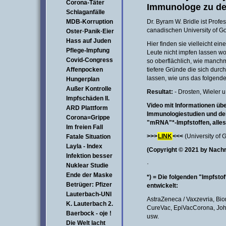
Corona-Täter
Immunologe zu de
Schlaganfälle
MDB-Korruption
Dr. Byram W. Bridle ist Profe
canadischen University of Gol
Oster·Panik·Eier
Hass auf Juden
Hier finden sie vielleicht e
Pflege-Impfung
Leute nicht impfen lassen wo
Covid-Congress
so oberflächlich, wie manchm
Affenpocken
tiefere Gründe die sich dur
lassen, wie uns das folgend
Hungerplan
Außer Kontrolle
Resultat:
- Drosten, Wieler 
Impfschäden II.
Video mit Informationen üb
ARD Plattform
Immunologiestudien und de
Corona=Grippe
"mRNA"*-Impfstoffen, alles 
Im freien Fall
>>>
LINK
<<<
(University of 
Fatale Situation
Layla - Index
(Copyright © 2021 by Nach
Infektion besser
·
Nuklear Studie
Ende der Maske
*) = Die folgenden "Impfst
Betrüger: Pfizer
entwickelt:
Lauterbach-UNI
AstraZeneca / Vaxzevria, Bio
K. Lauterbach 2.
CureVac, EpiVacCorona, Joh
Baerbock - oje !
usw.
Die Welt lacht