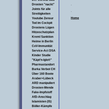
Drosten "nackt"
·
Joints für alle
·
Streitigkeiten
Home
Youtube Zensur
Tod im Cockpit
Drostens Lügen
Hitzeschutzplan
Kreml Sanktion
Heime in Berlin
CoV-Immunität
Service-Act DSA
Kinder Studie
"Käpt’n-Iglo®"
Pharmastandort
Burka Verbot CH
Über 160 Boote
Araber+Lübeck
ARD manipuliert
Drosten-Wende
Fake-Impfstoff
AfD-Anschlag
Islamisten (IS)
Böller-Kämpfe