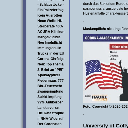
durch das Bakterium Bordetel
- Schlagstöcke -
parapertussis, ausgelöste h
Ein Polizeierfolg
Hustenanfälle charakterisier
Kein Ausrotten
Neue Welle IHU
·
Sterberate 40%
Maskenpflicht nie eingefü
ACURA Kliniken
Mängel-Studie
Neu Impfpflicht
Immunglobulin
Trucks in der EU
Corona-Ohrfeige
Neu: Top Thema
2. Brief an "PEI"
Apokalyptiker
Fledermaus ???
Bln.-Feuerwehr
Zwangsimpfung
Suizid-Impfung
99% Antikörper
Foto: Copyright © 2020-202
Landesverrat
Die Katastrophe
·
mRNA-Widerruf
Der Coronatan
University of Golf