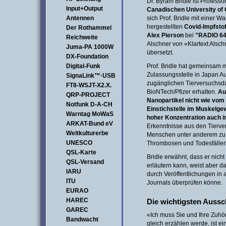
Dr. Byram Bridle ist Profess
Input+Output
Canadischen University of G
Antennen
sich Prof. Bridle mit einer 
hergestellten
Covid-Impfsto
Der Rothammel
Alex Pierson
bei
"RADIO 6
Reichweite
Alschner von «Klartext Alsch
Juma-PA 1000W
übersetzt.
DX-Foundation
Digital-Funk
Prof. Bridle hat gemeinsam m
Zulassungsstelle in Japan Aus
SignaLink™·USB
zugänglichen Tierversuchsd
FT8-WSJT-X2.X.
BioNTech/Pfizer erhalten.
Au
QRP-PROJECT
Nanopartikel nicht wie vom 
Notfunk D-A-CH
Einstichstelle im Muskelgew
Warntag MoWaS
hoher Konzentration auch 
ARKAT-Bund eV
Erkenntnisse aus den Tierve
Weltkulturerbe
Menschen unter anderem zu
UNESCO
Thrombosen und Todesfälle
QSL-Karte
Bridle erwähnt, dass er nicht
QSL-Versand
erläutern kann, weist aber d
IARU
durch Veröffentlichungen in
ITU
Journals überprüfen könne.
EURAO
HAREC
Die wichtigsten Aussc
GAREC
«Ich muss Sie und Ihre Zuhör
Bandwacht
gleich erzählen werde, ist e