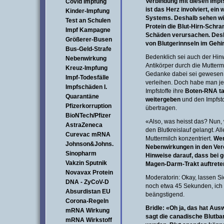
Verbindung mit diesen Impf
Covid Impfung
ist das Herz involviert, ein
Kinder-Impfung
Systems. Deshalb sehen wi
Test an Schulen
Protein die Blut-Hirn-Schr
Impf Kampagne
Schäden verursachen. Desha
Größerer-Busen
von Blutgerinnseln im Gehi
Bus-Geld-Strafe
Bedenklich sei auch der Hinw
Nebenwirkung
Antikörper durch die Mutter
Kreuz-Impfung
Gedanke dabei sei gewesen,
Impf-Todesfälle
verleihen. Doch habe man jet
Impfschäden I.
Impfstoffe ihre
Boten-RNA tat
Quarantäne
weitergeben
und den Impfstof
Pfizerkorruption
übertragen.
BioNTech/Pfizer
«Also, was heisst das? Nun, 
AstraZeneca
den Blutkreislauf gelangt. Al
Curevac mRNA
Muttermilch konzentriert.
Wen
Johnson&Johns.
Nebenwirkungen in den Vere
Sinopharm
Hinweise darauf, dass bei g
Vakzin Sputnik
Magen-Darm-Trakt auftrete
Novavax Protein
Moderatorin: Okay, lassen S
DNA - ZyCoV-D
noch etwa 45 Sekunden, ich m
Absurdistan EU
beängstigend.
Corona-Regeln
Bridle: «Oh ja, das hat Au
mRNA Wirkung
sagt die canadische Blutba
mRNA Wirkstoff