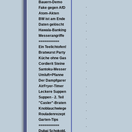
Bauern-Demo
·
Fake gegen AfD
Atom-Akten
·
BW ist am Ende
·
Daten gelöscht
Hawala-Banking
·
Messerangriffe
·
==========
Ein Teelichtofen!
·
Bratwurst Party
·
Küche ohne Gas
·
Cordierit Steine
Santoku-Messer
·
Umluft+Pfanne
·
Der Dampfgarer
AirFryer-Timer
·
Leckere Suppen
·
Suppen - 2. Teil
·
"Casler"-Braten
Knoblauchwiege
·
Rouladenrezept
·
Garten-Tips
==========
·
Dubai Schokold.