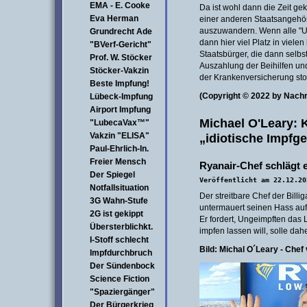
EMA - E. Cooke
Da ist wohl dann die Zeit ge
Eva Herman
einer anderen Staatsangehö
auszuwandern. Wenn alle "Ur
Grundrecht Ade
dann hier viel Platz in viel
"BVerf-Gericht"
Staatsbürger, die dann selbs
Prof. W. Stöcker
Auszahlung der Beihilfen und
Stöcker-Vakzin
der Krankenversicherung sto
Beste Impfung!
(Copyright © 2022 by Nach
Lübeck-Impfung
Airport Impfung
Michael O'Leary: 
"LubecaVax™"
Vakzin "ELISA"
„idiotische Impfg
Paul-Ehrlich-In.
Freier Mensch
Ryanair-Chef schlägt 
Der Spiegel
Veröffentlicht am 22.12.20
Notfallsituation
Der streitbare Chef der Billig
3G Wahn-Stufe
untermauert seinen Hass auf 
2G ist gekippt
Er fordert, Ungeimpften das
Übersterblichkt.
impfen lassen will, solle da
I-Stoff schlecht
Bild: Michal O´Leary - Chef
Impfdurchbruch
Der Sündenbock
Science Fiction
"Spaziergänger"
Der Bürgerkrieg