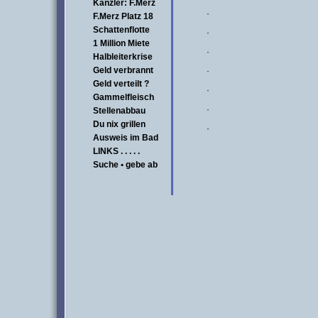
Kanzler: F.Merz
·
F.Merz Platz 18
Schattenflotte
·
1 Million Miete
·
Halbleiterkrise
Geld verbrannt
·
Geld verteilt ?
·
Gammelfleisch
·
Stellenabbau
Du nix grillen
·
Ausweis im Bad
LINKS . . . . .
Suche • gebe ab