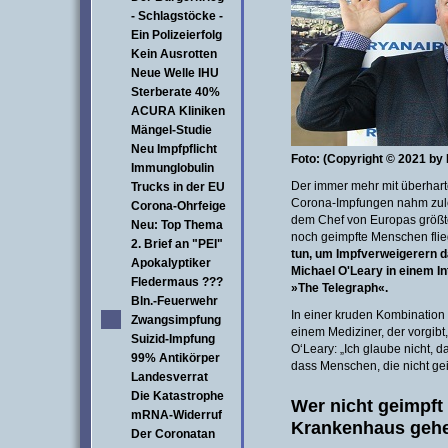
- Schlagstöcke -
Ein Polizeierfolg
Kein Ausrotten
Neue Welle IHU
Sterberate 40%
ACURA Kliniken
Mängel-Studie
Neu Impfpflicht
Foto: (Copyright © 2021 by
Immunglobulin
Der immer mehr mit überhar
Trucks in der EU
Corona-Impfungen nahm zule
Corona-Ohrfeige
dem Chef von Europas größter
Neu: Top Thema
noch geimpfte Menschen fli
2. Brief an "PEI"
tun, um Impfverweigerern 
Apokalyptiker
Michael O'Leary in einem In
Fledermaus ???
»The Telegraph«.
Bln.-Feuerwehr
In einer kruden Kombinatio
Zwangsimpfung
einem Mediziner, der vorgibt
Suizid-Impfung
O‘Leary: „Ich glaube nicht, 
99% Antikörper
dass Menschen, die nicht gei
Landesverrat
Die Katastrophe
Wer nicht geimpft i
mRNA-Widerruf
Krankenhaus gehe
Der Coronatan