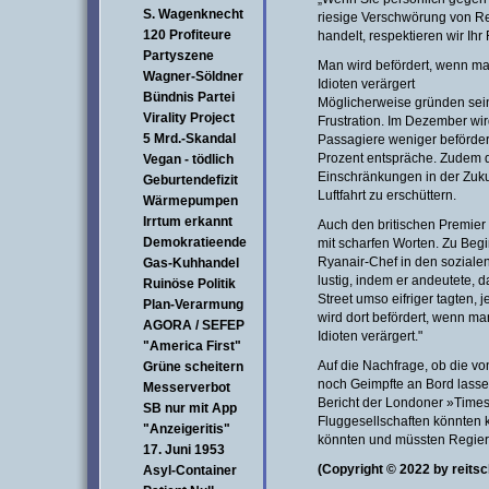
S. Wagenknecht
riesige Verschwörung von 
120 Profiteure
handelt, respektieren wir Ihr 
Partyszene
Man wird befördert, wenn m
Wagner-Söldner
Idioten verärgert
Bündnis Partei
Möglicherweise gründen sein
Virality Project
Frustration. Im Dezember wir
5 Mrd.-Skandal
Passagiere weniger beförd
Prozent entspräche. Zudem d
Vegan - tödlich
Einschränkungen in der Zukunf
Geburtendefizit
Luftfahrt zu erschüttern.
Wärmepumpen
Irrtum erkannt
Auch den britischen Premier
Demokratieende
mit scharfen Worten. Zu Beg
Ryanair-Chef in den soziale
Gas-Kuhhandel
lustig, indem er andeutete, 
Ruinöse Politik
Street umso eifriger tagten, 
Plan-Verarmung
wird dort befördert, wenn 
AGORA / SEFEP
Idioten verärgert."
"America First"
Auf die Nachfrage, ob die vo
Grüne scheitern
noch Geimpfte an Bord lassen
Messerverbot
Bericht der Londoner »Times
SB nur mit App
Fluggesellschaften könnten 
"Anzeigeritis"
könnten und müssten Regier
17. Juni 1953
(Copyright © 2022 by reitsc
Asyl-Container