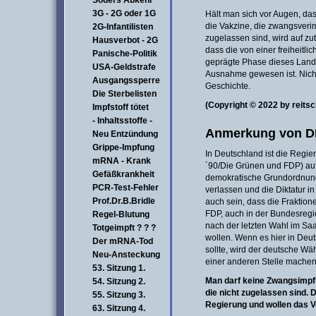
Söders Abkehr
3G - 2G oder 1G
Hält man sich vor Augen, das
die Vakzine, die zwangsverim
2G-Infantilisten
zugelassen sind, wird auf zu
Hausverbot - 2G
dass die von einer freiheit
Panische-Politik
geprägte Phase dieses Lande
USA-Geldstrafe
Ausnahme gewesen ist. Nicht
Ausgangssperre
Geschichte.
Die Sterbelisten
(Copyright © 2022 by reitsc
Impfstoff tötet
- Inhaltsstoffe -
Anmerkung von D
Neu Entzündung
Grippe-Impfung
In Deutschland ist die Regi
mRNA - Krank
´90/Die Grünen und FDP) auf
Gefäßkrankheit
demokratische Grundordnung
PCR-Test-Fehler
verlassen und die Diktatur i
Prof.Dr.B.Bridle
auch sein, dass die Fraktio
FDP, auch in der Bundesregi
Regel-Blutung
nach der letzten Wahl im Saa
Totgeimpft ? ? ?
wollen. Wenn es hier in D
Der mRNA-Tod
sollte, wird der deutsche Wä
Neu-Ansteckung
einer anderen Stelle machen, 
53. Sitzung 1.
Man darf keine Zwangsimpfu
54. Sitzung 2.
die nicht zugelassen sind.
D
55. Sitzung 3.
Regierung und wollen das V
63. Sitzung 4.