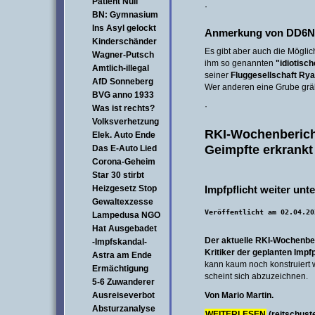
Patient Null
·
BN: Gymnasium
Ins Asyl gelockt
Anmerkung von DD6N
Kinderschänder
Es gibt aber auch die Möglich
Wagner-Putsch
ihm so genannten
"idiotisc
Amtlich-illegal
seiner
Fluggesellschaft Rya
AfD Sonneberg
Wer anderen eine Grube gräbt,
BVG anno 1933
·
Was ist rechts?
Volksverhetzung
RKI-Wochenberich
Elek. Auto Ende
Geimpfte erkrankt
Das E-Auto Lied
Corona-Geheim
Star 30 stirbt
Heizgesetz Stop
Impfpflicht weiter un
Gewaltexzesse
Veröffentlicht am 02.04.20
Lampedusa NGO
Hat Ausgebadet
Der aktuelle RKI-Wochenberi
-Impfskandal-
Kritiker der geplanten Impfp
Astra am Ende
kann kaum noch konstruiert
Ermächtigung
scheint sich abzuzeichnen.
5-6 Zuwanderer
Ausreiseverbot
Von Mario Martin.
Absturzanalyse
WEITERLESEN
(reitschust