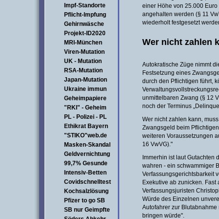
Impf-Standorte
einer Höhe von 25.000 Euro
angehalten werden (§ 11 Vw
Pflicht-Impfung
wiederholt festgesetzt werde
Gehirnwäsche
Projekt-ID2020
Wer nicht zahlen k
MRI-München
Viren-Mutation
UK - Mutation
Autokratische Züge nimmt di
RSA-Mutation
Festsetzung eines Zwangsge
Japan-Mutation
durch den Pflichtigen führt,
Ukraine immun
Verwaltungsvollstreckungsre
unmittelbaren Zwang (§ 12 Vw
Geheimpapiere
noch der Terminus „Delinque
"RKI" - Geheim
PL - Polizei - PL
Wer nicht zahlen kann, muss h
Ethikrat Bayern
Zwangsgeld beim Pflichtigen 
"STIKO"web.de
weiteren Voraussetzungen a
16 VwVG)."
Masken-Skandal
Geldvernichtung
Immerhin ist laut Gutachten 
99,7% Gesunde
wahren - ein schwammiger Be
Intensiv-Betten
Verfassungsgerichtsbarkeit v
Covidschnelltest
Exekutive ab zunicken. Fast a
Verfassungsjuristen Christop
Kochsalzlösung
Würde des Einzelnen unvere
Pfizer to go SB
Autofahrer zur Blutabnahme 
SB nur Geimpfte
bringen würde".