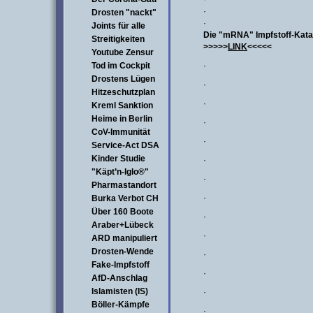
·
Drosten "nackt"
·
Joints für alle
Die "mRNA" Impfstoff-Katast
Streitigkeiten
>>>>>
LINK
<<<<<
Youtube Zensur
Tod im Cockpit
·
Drostens Lügen
·
Hitzeschutzplan
·
Kreml Sanktion
Heime in Berlin
·
CoV-Immunität
·
Service-Act DSA
Kinder Studie
·
"Käpt’n-Iglo®"
·
Pharmastandort
·
Burka Verbot CH
Über 160 Boote
·
Araber+Lübeck
·
ARD manipuliert
Drosten-Wende
·
Fake-Impfstoff
·
AfD-Anschlag
Islamisten (IS)
·
Böller-Kämpfe
·