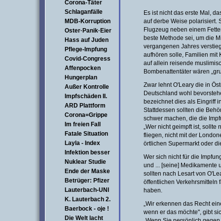
Corona-Täter
Schlaganfälle
Es ist nicht das erste Mal, d
MDB-Korruption
auf derbe Weise polarisiert.
Flugzeug neben einem Fetten 
Oster·Panik·Eier
beste Methode sei, um die Mit
Hass auf Juden
vergangenen Jahres verstieg
Pflege-Impfung
aufhören solle, Familien mit 
Covid-Congress
auf allein reisende muslimis
Affenpocken
Bombenattentäter wären „gr
Hungerplan
Zwar lehnt O'Leary die in Öst
Außer Kontrolle
Deutschland wohl bevorstehe
Impfschäden II.
bezeichnet dies als Eingriff i
ARD Plattform
Stattdessen sollten die Beh
Corona=Grippe
schwer machen, die die Impf
Im freien Fall
„Wer nicht geimpft ist, sollt
Fatale Situation
fliegen, nicht mit der Londo
Layla - Index
örtlichen Supermarkt oder d
Infektion besser
Wer sich nicht für die Impfu
Nuklear Studie
und ... [seine] Medikamente 
Ende der Maske
sollten nach Lesart von O'Lea
Betrüger: Pfizer
öffentlichen Verkehrsmitteln
Lauterbach-UNI
haben.
K. Lauterbach 2.
„Wir erkennen das Recht eine
Baerbock - oje !
wenn er das möchte", gibt si
Die Welt lacht
„Wenn Sie persönlich gegen 