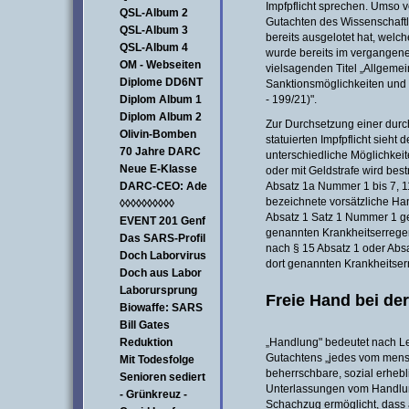
Impfpflicht sprechen. Umso v
QSL-Album 2
Gutachten des Wissenschaft
QSL-Album 3
bereits ausgelotet hat, welc
QSL-Album 4
wurde bereits im vergangene
OM - Webseiten
vielsagenden Titel „Allgemei
Diplome DD6NT
Sanktionsmöglichkeiten und 
Diplom Album 1
- 199/21)".
Diplom Album 2
Zur Durchsetzung einer dur
Olivin-Bomben
statuierten Impfpflicht sieht
70 Jahre DARC
unterschiedliche Möglichkeite
Neue E-Klasse
oder mit Geldstrafe wird best
DARC-CEO: Ade
Absatz 1a Nummer 1 bis 7, 11
bezeichnete vorsätzliche Ha
◊◊◊◊◊◊◊◊◊◊
Absatz 1 Satz 1 Nummer 1 ge
EVENT 201 Genf
genannten Krankheitserreger
Das SARS-Profil
nach § 15 Absatz 1 oder Abs
Doch Laborvirus
dort genannten Krankheitserr
Doch aus Labor
Laborursprung
Freie Hand bei de
Biowaffe: SARS
Bill Gates
Reduktion
„Handlung" bedeutet nach L
Gutachtens „jedes vom mensc
Mit Todesfolge
beherrschbare, sozial erheb
Senioren sediert
Unterlassungen vom Handlung
- Grünkreuz -
Schachzug ermöglicht, dass