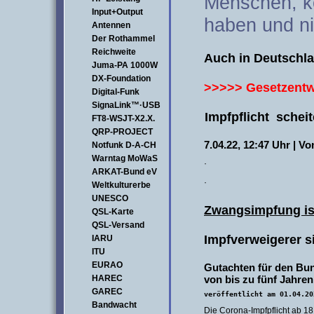
Menschen, k
Input+Output
haben und ni
Antennen
Der Rothammel
Reichweite
Auch in Deutschla
Juma-PA 1000W
DX-Foundation
>>>>> Gesetzentw
Digital-Funk
SignaLink™·USB
:
Impfpflicht schei
FT8-WSJT-X2.X.
QRP-PROJECT
7.04.22, 12:47 Uhr | 
Notfunk D-A-CH
Warntag MoWaS
·
ARKAT-Bund eV
·
Weltkulturerbe
UNESCO
Zwangsimpfung is
QSL-Karte
QSL-Versand
Impfverweigerer si
IARU
ITU
EURAO
Gutachten für den Bun
HAREC
von bis zu fünf Jahren
GAREC
veröffentlicht am 01.04.20
Bandwacht
Die Corona-Impfpflicht ab 18 