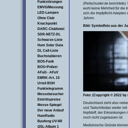
Funkstörungen
(Reitschuster.de berichtete)
EMVG/Messung
wohl keine Mehrheit für die 
LED-Lampen
sich die Impfpflicht-Adepten 
Ohne Club
Jahren.
Knackpunkt
Bild: Symbolfoto aus der Jus
DARC-Clubhotel
SDR-NETZ-DL
Schwarze-Liste
Ham Solar Data
DL Call-Liste
Buchstabieren
BOS-Funk
BOS+Polizei
AFuG - AFuV
EMRK-Art. 10
Urteil BGH
Funktelegramm
Messebesucher
Foto: (Copyright © 2022 by 
Eintrittspreise
Deutschland zieht also neb
Messe-Spiegel
und Tadschikistan weiter mit 
Der neue Anlauf
Impfstoff, der Erkrankungen
HamRadio
noch nicht zugelassen ist.
Baofeng UV-9R
Medizinische Gründe können 
QSL-Album 1