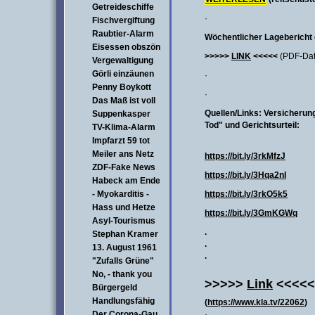
Getreideschiffe
·
Fischvergiftung
Raubtier-Alarm
Wöchentlicher Lagebericht
Eisessen obszön
>>>>>
LINK
<<<<<
(PDF-Dat
Vergewaltigung
Görli einzäunen
·
Penny Boykott
·
Das Maß ist voll
Quellen/Links: Versicherun
Suppenkasper
Tod" und Gerichtsurteil:
TV-Klima-Alarm
Impfarzt 59 tot
Meiler ans Netz
https://bit.ly/3rkMfzJ
ZDF-Fake News
https://bit.ly/3Hqa2nI
Habeck am Ende
- Myokarditis -
https://bit.ly/3rkO5k5
Hass und Hetze
https://bit.ly/3GmKGWq
Asyl-Tourismus
.
Stephan Kramer
.
13. August 1961
.
"Zufalls Grüne"
No, - thank you
>>>>>
Link
<<<<<
Bürgergeld
Handlungsfähig
(
https://www.kla.tv/22062
)
Der Corona-Gau
·