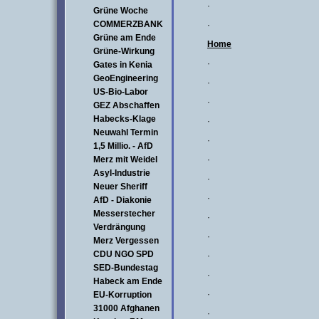
·
Grüne Woche
COMMERZBANK
·
Grüne am Ende
Home
Grüne-Wirkung
·
Gates in Kenia
GeoEngineering
·
US-Bio-Labor
·
GEZ Abschaffen
Habecks-Klage
·
Neuwahl Termin
·
1,5 Millio. - AfD
Merz mit Weidel
·
Asyl-Industrie
·
Neuer Sheriff
·
AfD - Diakonie
Messerstecher
·
Verdrängung
·
Merz Vergessen
CDU NGO SPD
·
SED-Bundestag
·
Habeck am Ende
·
EU-Korruption
31000 Afghanen
·