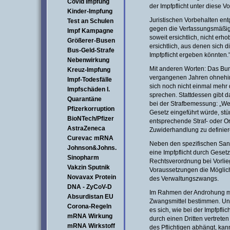
Covid Impfung
der Impfpflicht unter diese V
Kinder-Impfung
Juristischen Vorbehalten en
Test an Schulen
gegen die Verfassungsmäßig
Impf Kampagne
soweit ersichtlich, nicht er
Größerer-Busen
ersichtlich, aus denen sich 
Bus-Geld-Strafe
Impfpflicht ergeben könnten.
Nebenwirkung
Mit anderen Worten: Das Bun
Kreuz-Impfung
vergangenen Jahren ohnehin 
Impf-Todesfälle
sich noch nicht einmal mehr
Impfschäden I.
sprechen. Stattdessen gibt d
Quarantäne
bei der Strafbemessung: „We
Pfizerkorruption
Gesetz eingeführt würde, st
BioNTech/Pfizer
entsprechende Straf- oder O
AstraZeneca
Zuwiderhandlung zu definier
Curevac mRNA
Neben den spezifischen Sank
Johnson&Johns.
eine Impfpflicht durch Gesetz
Sinopharm
Rechtsverordnung bei Vorli
Vakzin Sputnik
Voraussetzungen die Möglichk
Novavax Protein
des Verwaltungszwangs.
DNA - ZyCoV-D
Im Rahmen der Androhung mu
Absurdistan EU
Zwangsmittel bestimmen. Un
Corona-Regeln
es sich, wie bei der Impfpfli
mRNA Wirkung
durch einen Dritten vertrete
mRNA Wirkstoff
des Pflichtigen abhängt, kan