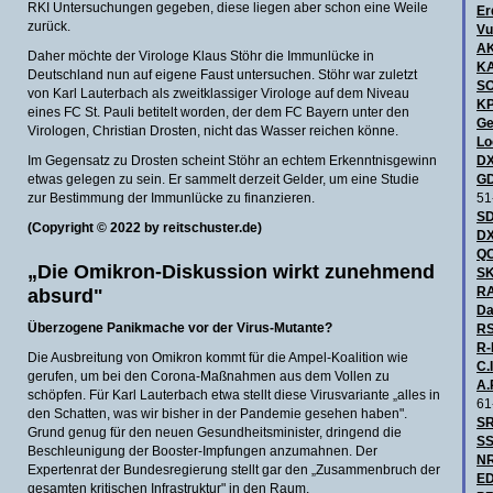
RKI Untersuchungen gegeben, diese liegen aber schon eine Weile
Er
zurück.
Vu
A
Daher möchte der Virologe Klaus Stöhr die Immunlücke in
KA
Deutschland nun auf eigene Faust untersuchen. Stöhr war zuletzt
S
von Karl Lauterbach als zweitklassiger Virologe auf dem Niveau
KP
eines FC St. Pauli betitelt worden, der dem FC Bayern unter den
Ge
Virologen, Christian Drosten, nicht das Wasser reichen könne.
Lo
Im Gegensatz zu Drosten scheint Stöhr an echtem Erkenntnisgewinn
DX
etwas gelegen zu sein. Er sammelt derzeit Gelder, um eine Studie
GD
zur Bestimmung der Immunlücke zu finanzieren.
51
SD
(Copyright © 2022 by reitschuster.de)
DX
QC
„Die Omikron-Diskussion wirkt zunehmend
SK
absurd"
R
Da
Überzogene Panikmache vor der Virus-Mutante?
RS
R-
Die Ausbreitung von Omikron kommt für die Ampel-Koalition wie
C.I
gerufen, um bei den Corona-Maßnahmen aus dem Vollen zu
A.
schöpfen. Für Karl Lauterbach etwa stellt diese Virusvariante „alles in
61
den Schatten, was wir bisher in der Pandemie gesehen haben".
SR
Grund genug für den neuen Gesundheitsminister, dringend die
SS
Beschleunigung der Booster-Impfungen anzumahnen. Der
NR
Expertenrat der Bundesregierung stellt gar den „Zusammenbruch der
ED
gesamten kritischen Infrastruktur" in den Raum.