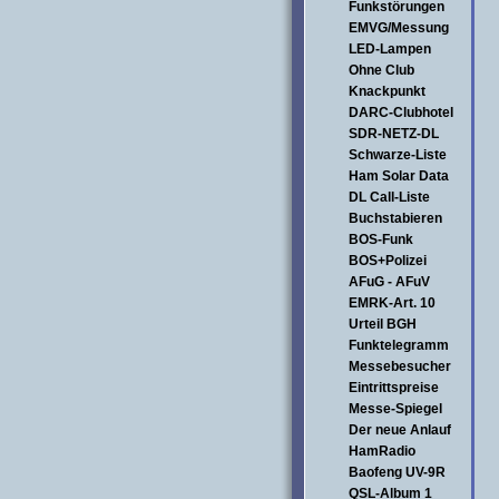
Funkstörungen
EMVG/Messung
LED-Lampen
Ohne Club
Knackpunkt
DARC-Clubhotel
SDR-NETZ-DL
Schwarze-Liste
Ham Solar Data
DL Call-Liste
Buchstabieren
BOS-Funk
BOS+Polizei
AFuG - AFuV
EMRK-Art. 10
Urteil BGH
Funktelegramm
Messebesucher
Eintrittspreise
Messe-Spiegel
Der neue Anlauf
HamRadio
Baofeng UV-9R
QSL-Album 1