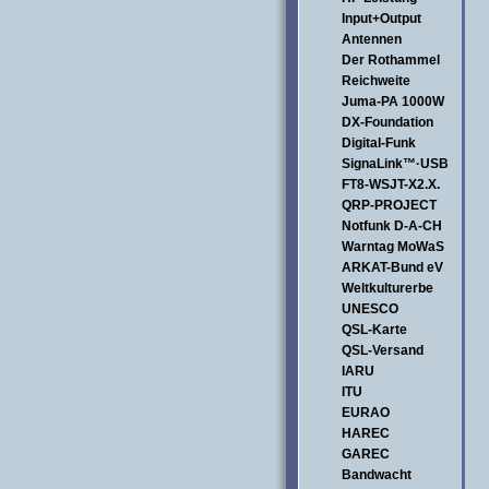
Input+Output
Antennen
Der Rothammel
Reichweite
Juma-PA 1000W
DX-Foundation
Digital-Funk
SignaLink™·USB
FT8-WSJT-X2.X.
QRP-PROJECT
Notfunk D-A-CH
Warntag MoWaS
ARKAT-Bund eV
Weltkulturerbe
UNESCO
QSL-Karte
QSL-Versand
IARU
ITU
EURAO
HAREC
GAREC
Bandwacht