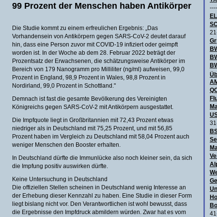
99 Prozent der Menschen haben Antikörper
---
E
SC
Die Studie kommt zu einem erfreulichen Ergebnis: „Das
21
Vorhandensein von Antikörpern gegen SARS-CoV-2 deutet darauf
Gr
hin, dass eine Person zuvor mit COVID-19 infiziert oder geimpft
BW
worden ist. In der Woche ab dem 28. Februar 2022 beträgt der
B
Prozentsatz der Erwachsenen, die schätzungsweise Antikörper im
BW
Bereich von 179 Nanogramm pro Milliliter (ng/ml) aufweisen, 99,0
Üb
Prozent in England, 98,9 Prozent in Wales, 98,8 Prozent in
AM
Nordirland, 99,0 Prozent in Schottland."
QO
Fl
Demnach ist fast die gesamte Bevölkerung des Vereinigten
Ma
Königreichs gegen SARS-CoV-2 mit Antikörpern ausgestattet.
US
Die Impfquote liegt in Großbritannien mit 72,43 Prozent etwas
31
niedriger als in Deutschland mit 75,25 Prozent, und mit 56,85
BS
Prozent haben im Vergleich zu Deutschland mit 58,04 Prozent auch
Se
weniger Menschen den Booster erhalten.
Ma
Ve
In Deutschland dürfte die Immunlücke also noch kleiner sein, da sich
Al
die Impfung positiv auswirken dürfte.
We
Keine Untersuchung in Deutschland
Ge
Die offiziellen Stellen scheinen in Deutschland wenig Interesse an
Un
der Erhebung dieser Kennzahl zu haben. Eine Studie in dieser Form
Ho
liegt bislang nicht vor. Den Verantwortlichen ist wohl bewusst, dass
Bo
die Ergebnisse den Impfdruck abmildern würden. Zwar hat es vom
41