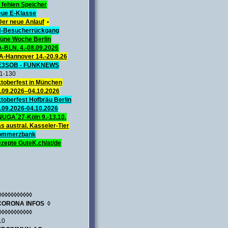
 fehlen Speicher
ue E-Klasse
Der neue Anlauf
•
-Besucherrückgang
üne Woche Berlin
A-BLN. 4.-08.09.2026
A-Hannover 14.-20.9.26
E3SOB - FUNKNEWS
1-130
toberfest in München
.09.2026–04.10.2026
toberfest Hofbräu Berlin
.09.2026-04.10.2026
UGA´27-Köln 9.-13.10.
s austral. Kasseler-Tier
ommerzbank
zepte GuteK.ch/at/de
◊◊◊◊◊◊◊◊◊◊◊
CORONA INFOS ◊
◊◊◊◊◊◊◊◊◊◊◊
10