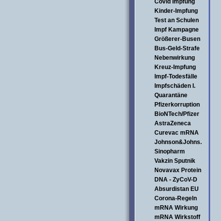
Covid Impfung
Kinder-Impfung
Test an Schulen
Impf Kampagne
Größerer-Busen
Bus-Geld-Strafe
Nebenwirkung
Kreuz-Impfung
Impf-Todesfälle
Impfschäden I.
Quarantäne
Pfizerkorruption
BioNTech/Pfizer
AstraZeneca
Curevac mRNA
Johnson&Johns.
Sinopharm
Vakzin Sputnik
Novavax Protein
DNA - ZyCoV-D
Absurdistan EU
Corona-Regeln
mRNA Wirkung
mRNA Wirkstoff