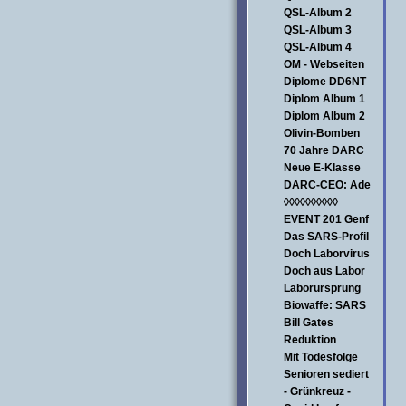
QSL-Album 2
QSL-Album 3
QSL-Album 4
OM - Webseiten
Diplome DD6NT
Diplom Album 1
Diplom Album 2
Olivin-Bomben
70 Jahre DARC
Neue E-Klasse
DARC-CEO: Ade
◊◊◊◊◊◊◊◊◊◊
EVENT 201 Genf
Das SARS-Profil
Doch Laborvirus
Doch aus Labor
Laborursprung
Biowaffe: SARS
Bill Gates
Reduktion
Mit Todesfolge
Senioren sediert
- Grünkreuz -