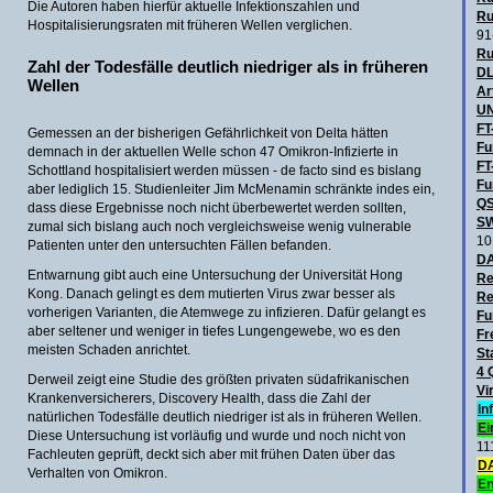
Die Autoren haben hierfür aktuelle Infektionszahlen und
Ru
Hospitalisierungsraten mit früheren Wellen verglichen.
91
Ru
Zahl der Todesfälle deutlich niedriger als in früheren
DL
Wellen
Ar
UN
FT
Gemessen an der bisherigen Gefährlichkeit von Delta hätten
Fu
demnach in der aktuellen Welle schon 47 Omikron-Infizierte in
FT
Schottland hospitalisiert werden müssen - de facto sind es bislang
Fu
aber lediglich 15. Studienleiter Jim McMenamin schränkte indes ein,
QS
dass diese Ergebnisse noch nicht überbewertet werden sollten,
SW
zumal sich bislang auch noch vergleichsweise wenig vulnerable
10
Patienten unter den untersuchten Fällen befanden.
D
Entwarnung gibt auch eine Untersuchung der Universität Hong
Re
Kong. Danach gelingt es dem mutierten Virus zwar besser als
Re
vorherigen Varianten, die Atemwege zu infizieren. Dafür gelangt es
Fu
aber seltener und weniger in tiefes Lungengewebe, wo es den
Fr
meisten Schaden anrichtet.
St
4 
Derweil zeigt eine Studie des größten privaten südafrikanischen
Vi
Krankenversicherers, Discovery Health, dass die Zahl der
In
natürlichen Todesfälle deutlich niedriger ist als in früheren Wellen.
Ei
Diese Untersuchung ist vorläufig und wurde und noch nicht von
11
Fachleuten geprüft, deckt sich aber mit frühen Daten über das
DA
Verhalten von Omikron.
En