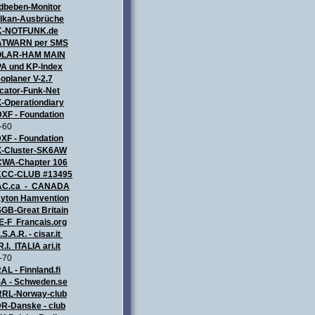
dbeben-Monitor
lkan-Ausbrüche
K-NOTFUNK.de
TWARN per SMS
OLAR-HAM MAIN
A und KP-Index
oplaner V-2.7
cator-Funk-Net
-Operationdiary
XF - Foundation
-60
XF - Foundation
-Cluster-SK6AW
WA-Chapter 106
CC-CLUB #13495
AC.ca - CANADA
yton Hamvention
GB-Great Britain
E-F Francais.org
.S.A.R. - cisar.it
R.I. ITALIA
ari.it
-70
AL - Finnland.fi
A - Schweden.se
RL-Norway-club
R-Danske - club