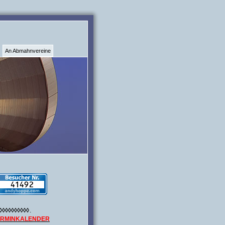
An Abmahnvereine
◊◊◊◊◊◊◊◊◊◊
.
ERMINKALENDER