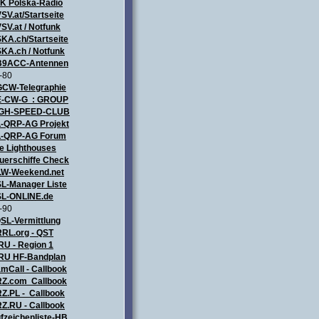
ZK
Polska-Radio
SV.at/Startseite
SV.at / Notfunk
KA.ch/Startseite
KA.ch / Notfunk
9ACC-Antennen
-80
CW-Telegraphie
-CW-G : GROUP
IGH-SPEED-CLUB
-QRP-AG Projekt
-QRP-AG Forum
e Lighthouses
uerschiffe Check
LW-Weekend.net
L-Manager Liste
L-ONLINE.de
-90
SL-Vermittlung
RL.org - QST
RU - Region 1
RU HF-Bandplan
mCall - Callbook
Z.com Callbook
Z.PL - Callbook
Z.RU - Callbook
fzeichenliste-HB