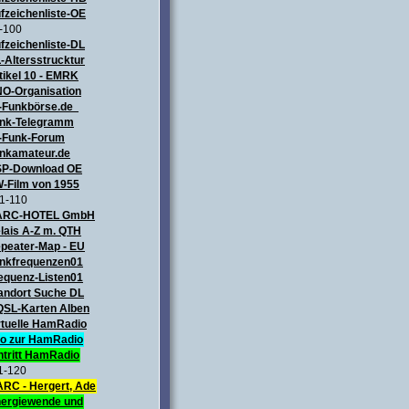
fzeichenliste-OE
-100
fzeichenliste-DL
-Altersstrucktur
tikel 10 - EMRK
O-Organisation
-Funkbörse.de
nk-Telegramm
-Funk-Forum
nkamateur.de
P-Download OE
-Film von 1955
1-110
ARC-HOTEL GmbH
lais A-Z m. QTH
peater-Map
- EU
nkfrequenzen01
equenz-Listen01
andort Suche DL
QSL-Karten Alben
rtuelle HamRadio
fo zur HamRadio
ntritt HamRadio
1-120
RC - Hergert, Ade
ergiewende und