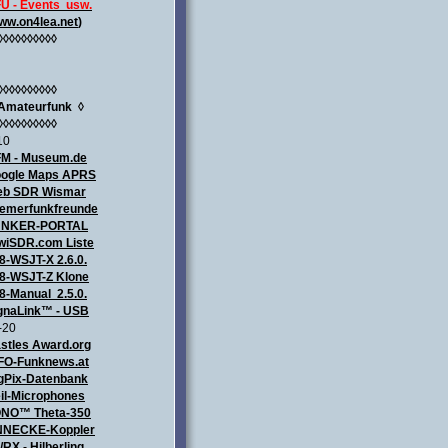
U - Events usw.
ww.on4lea.net
)
◊◊◊◊◊◊◊◊◊◊
◊◊◊◊◊◊◊◊◊◊
Amateurfunk
◊
◊◊◊◊◊◊◊◊◊◊
10
M - Museum.de
ogle Maps APRS
b SDR Wismar
emerfunkfreunde
UNKER-PORTAL
wiSDR.com Liste
8-WSJT-X 2.6.0.
8-WSJT-Z Klone
8-Manual 2.5.0.
gnaLink™ - USB
-20
stles Award.org
FO-Funknews.at
gPix-Datenbank
il-Microphones
NO™ Theta-350
NECKE-Koppler
/RX - Hilberling