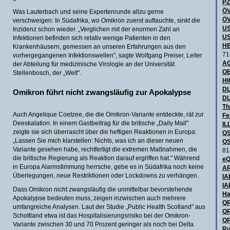
P
ÖV
Was Lauterbach und seine Expertenrunde allzu gerne
ÖV
verschweigen: In Südafrika, wo Omikron zuerst auftauchte, sinkt die
US
Inzidenz schon wieder. „Verglichen mit der enormen Zahl an
US
Infektionen befinden sich relativ wenige Patienten in den
HB
Krankenhäusern, gemessen an unseren Erfahrungen aus den
71
vorhergegangenen Infektionswellen", sagte Wolfgang Preiser, Leiter
AG
der Abteilung für medizinische Virologie an der Universität
OE
Stellenbosch, der „Welt".
H
DL
Omikron führt nicht zwangsläufig zur Apokalypse
DL
Th
Auch Angelique Coetzee, die die Omikron-Variante entdeckte, rät zur
Fe
Deeskalation. In einem Gastbeitrag für die britische „Daily Mail"
IL
zeigte sie sich überrascht über die heftigen Reaktionen in Europa:
QS
„Lassen Sie mich klarstellen: Nichts, was ich an dieser neuen
QS
Variante gesehen habe, rechtfertigt die extremen Maßnahmen, die
81
die britische Regierung als Reaktion darauf ergriffen hat." Während
eQ
in Europa Alarmstimmung herrsche, gebe es in Südafrika noch keine
AR
Überlegungen, neue Restriktionen oder Lockdowns zu verhängen.
IA
IA
Dass Omikron nicht zwangsläufig die unmittelbar bevorstehende
Ha
Apokalypse bedeuten muss, zeigen inzwischen auch mehrere
QR
umfangreiche Analysen. Laut der Studie „Public Health Scotland" aus
QR
Schottland etwa ist das Hospitalisierungsrisiko bei der Omikron-
QR
Variante zwischen 30 und 70 Prozent geringer als noch bei Delta.
Ru