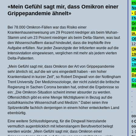
es
«Mein Gefühl sagt mir, dass Omikron einer
Ne
Grippepandemie ähnelt»
•
FN
Gr
Bei 78.000 Omikron-Fällen war das Risiko einer
IF
Krankenhauseinweisung um 29 Prozent niedriger als beim Wuhan-
IA
Stamm und um 23 Prozent niedriger als beim Delta-Stamm, was laut
O
den Wissenschaftlern darauf hindeutet, dass die Impfstoffe ihre
12
Aufgabe erfüllen. Nur jeder Zwanzigste der Infizierten wurde auf die
Ok
Intensivstation eingewiesen, verglichen mit mehr als jedem vierten
19
Delta-Patienten.
Ok
19
„Mein Gefühl sagt mir, dass Omikron der Art von Grippepandemie
AN
sehr ähnlich ist, auf die wir uns eingestellt haben - ein hoher
Da
Krankenstand in kurzer Zeit", so Robert Dingwall von der Nottingham
C
Trent University. Der Medizinsoziologe, der nicht zuletzt die britische
Re
Regierung in Sachen Corona beraten hat, ordnet die Ergebnisse so
.
ein: „Die Omikron-Situation scheint immer absurder zu werden.
.
Offensichtlich gibt es eine Menge Wichtigtuerei in Bezug auf die
.
südafrikanische Wissenschaft und Medizin." Dabei seien ihre
.
Spitzenkräfte fachlich denjenigen in einem höher entwickelten Land
.
ebenbürtig.
◊◊
Eine weitere Schlussfolgerung, für die Dingwall hierzulande
◊
vermutlich augenblicklich mit lebenslangem Berufsverbot belegt
◊◊
werden würde: „Mein Gefühl sagt mir, dass Omikron einer
1-