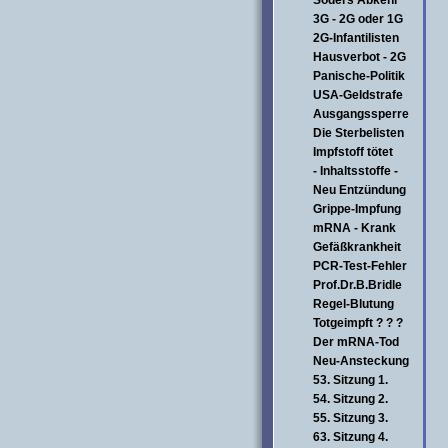
Söders Abkehr
3G - 2G oder 1G
2G-Infantilisten
Hausverbot - 2G
Panische-Politik
USA-Geldstrafe
Ausgangssperre
Die Sterbelisten
Impfstoff tötet
- Inhaltsstoffe -
Neu Entzündung
Grippe-Impfung
mRNA - Krank
Gefäßkrankheit
PCR-Test-Fehler
Prof.Dr.B.Bridle
Regel-Blutung
Totgeimpft ? ? ?
Der mRNA-Tod
Neu-Ansteckung
53. Sitzung 1.
54. Sitzung 2.
55. Sitzung 3.
63. Sitzung 4.