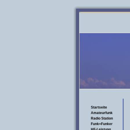
Startseite
Amateurfunk
Radio Station
Funk=Funker
HF-Leistung