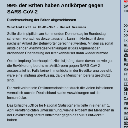
AF
99% der Briten haben Antikörper gegen
(
w
SARS-CoV-2
◊◊
.
Durchseuchung der Briten abgeschlossen
.
◊◊
Veröffentlicht am 06.04.2022 - Daniel Weinmann
◊
Sollte die Impfpflicht am kommenden Donnerstag im Bundestag
◊◊
scheitern, wonach es derzeit aussieht, kann im Herbst mit dem
1-
nächsten Anlauf der Befürworter gerechnet werden. Mit den saisonal
AF
ansteigenden Atemwegserkrankungen ist das Argument der
Go
drohenden Überlastung der Krankenhäuser dann wieder nutzbar.
We
Br
Ob die Impfung überhaupt nützlich ist, hängt dann davon ab, wie gut
F
die Bevölkerung bereits mit Antikörpern gegen SARS-CoV-2
Ki
ausgestattet ist. Falls keine Immunlücke in der Bevölkerung besteht,
FT
wäre eine Impfung überflüssig, da die Menschen bereits geschützt
FT
sind.
FT
Die weit verbreitete Omikronvariante hat durch die vielen Infektionen
Si
vermutlich auch in Deutschland starke Auswirkungen auf die
11
Immunlücke.
Ca
IN
Das britische „Office for National Statistics" ermittelte in einer am 1.
Ri
April veröffentlichten Untersuchung, wieviel Prozent der Menschen in
He
der Bevölkerung bereits Antikörper gegen das Virus entwickelt
TO
haben.
AN
TX