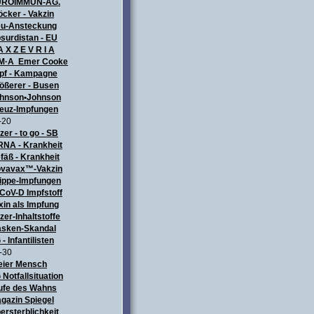
UROIMMUN-AG.
öcker - Vakzin
u-Ansteckung
surdistan - EU
A X Z E V R I A
M·A Emer Cooke
pf - Kampagne
ößerer - Busen
hnson•Johnson
euz-Impfungen
-20
izer - to go - SB
NA - Krankheit
fäß - Krankheit
vavax™-Vakzin
ippe-Impfungen
CoV-D Impfstoff
xin als Impfung
izer-Inhaltstoffe
sken-Skandal
 - Infantilisten
-30
eier Mensch
 Notfallsituation
ufe des Wahns
gazin Spiegel
ersterblichkeit