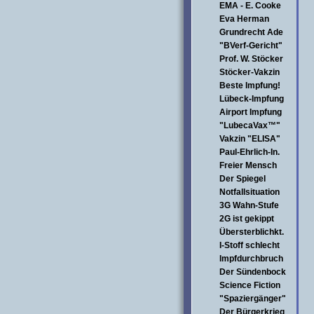
EMA - E. Cooke
Eva Herman
Grundrecht Ade
"BVerf-Gericht"
Prof. W. Stöcker
Stöcker-Vakzin
Beste Impfung!
Lübeck-Impfung
Airport Impfung
"LubecaVax™"
Vakzin "ELISA"
Paul-Ehrlich-In.
Freier Mensch
Der Spiegel
Notfallsituation
3G Wahn-Stufe
2G ist gekippt
Übersterblichkt.
I-Stoff schlecht
Impfdurchbruch
Der Sündenbock
Science Fiction
"Spaziergänger"
Der Bürgerkrieg