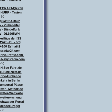
-------------------
LECRAFT
-QRP.de
HURR - Tasten
-30
pBWStO-Daun
 - Vulkaneifel
W
- Bündelfunk
 - DL1965WH
erflüge
der ISS
SAT - DL - org
-100 Es´hail-2
ugradar24.com
rine-Traffic.com
 Navy Radio.com
-40
H See-Fahrt.de
e-Funk-Netz.de
rine-Funker.de
rkehr in Berlin
penportal-Pässe
tter - Meteox.de
witter-Weltkarte
wetterwarnung
chwasser-Portal
densee-Pegel
-50