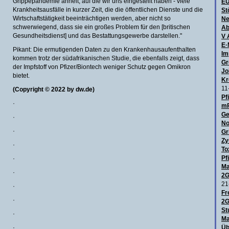
Grippepandemie ähnelt, auf die wir uns eingestellt haben - viele
E
Krankheitsausfälle in kurzer Zeit, die die öffentlichen Dienste und die
St
Wirtschaftstätigkeit beeinträchtigen werden, aber nicht so
Ne
schwerwiegend, dass sie ein großes Problem für den [britischen
Ab
Gesundheitsdienst] und das Bestattungsgewerbe darstellen."
V 
E·
Pikant: Die ermutigenden Daten zu den Krankenhausaufenthalten
Im
kommen trotz der südafrikanischen Studie, die ebenfalls zeigt, dass
Gr
der Impfstoff von Pfizer/Biontech weniger Schutz gegen Omikron
Jo
bietet.
Kr
11
(Copyright © 2022 by dw.de)
Pf
·
mR
Ge
·
No
·
Gr
Zy
·
To
Pf
·
Ma
·
2G
21
·
Fr
·
2G
St
·
Ma
·
Üb