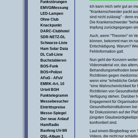
Funkstörungen
Ich kann mich sehr gut an me
EMVG/Messung
"Krankenschwester packt au
LED-Lampen
sind nicht zulässig" - denn e
Ohne Club
Die Krankenschwester "behau
Knackpunkt
Impfung zurückgegangen sin
DARC-Clubhotel
Auch, wenn "Theorien" im Ver
SDR-NETZ-DL
können, bekommt man im nac
Schwarze-Liste
Entschädigung. Warum? Weil
Ham Solar Data
Fehlinformation galt.
DL Call-Liste
Nun geht der Konzern weiter
Buchstabieren
Videomaterial vor, das altern
BOS-Funk
Behandlungsmethoden bewirbt.
BOS+Polizei
Richtlinien gegen medizinis
AFuG - AFuV
wenn eine "erhebliche Gefahr
EMRK-Art. 10
"eine Wahrscheinlichkeit für 
Urteil BGH
Richtlinien von Gesundheitsb
Funktelegramm
Verfügung stehen. Darüber h
Messebesucher
Engagement für Organisatio
Gesundheitsinstitutionen be
Eintrittspreise
für Diskussionen auf der Pla
Messe-Spiegel
jüngsten Glaubwürdigkeitspr
Der neue Anlauf
konfrontiert sind.
HamRadio
Baofeng UV-9R
Laut einem Blogbeitrag vo
Videos, die nicht nur schädl
QSL-Album 1