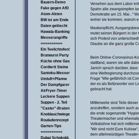
Bauern-Demo
Versehen aus dem Labor ent
Fake gegen AfD
Spahn alle zwangsimpfen la
Atom-Akten
Demokratie am 15. Mai..." Wa
woher sie kommen, warum es 
BW ist am Ende
Daten gelöscht
Maskenpflicht, Ausgangsbesc
Hawala-Banking
mutet seinen Bürgern in der
Messerangriffe
sich Protest von unterschied
==========
Glaube an die ganz große C
Ein Teelichtofen!
Bratwurst Party
Beim Online-Coronavirus-Kong
Küche ohne Gas
stattfand, waren sie alle dab
Cordierit Steine
Janich sprach darüber, dass 
Santoku-Messer
eine Weltregierung durchzus
Frage "Wie gefährlich ist Cor
Umluft+Pfanne
der es als Befürworter von L
Der Dampfgarer
gebracht hat.
AirFryer-Timer
Leckere Suppen
Suppen - 2. Teil
Mittlerweile sind Teile diese
anzutreffen, sondern auch au
"Casler"-Braten
die erste sogenannte "Hygien
Knoblauchwiege
Theatermacher und ehemalig
Rouladenrezept
Volksbühne hat sich mittlerw
Garten-Tips
"Wir sind nicht Eure Kulisse"
==========
dem altehrwürdigen Theater
Dubai Schokold.