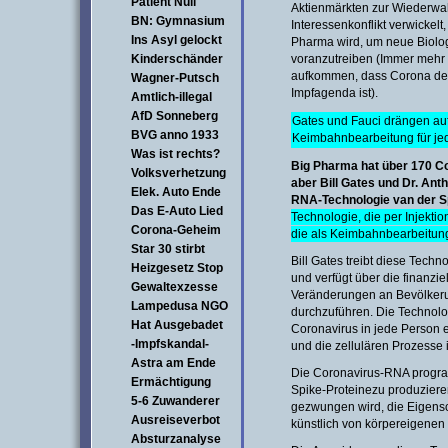
Patient Null
Aktienmärkten zur Wiederwahl
BN: Gymnasium
Interessenkonflikt verwickelt
Ins Asyl gelockt
Pharma wird, um neue Biolo
Kinderschänder
voranzutreiben (Immer mehr 
aufkommen, dass Corona der
Wagner-Putsch
Impfagenda ist).
Amtlich-illegal
AfD Sonneberg
Gates und Fauci drängen auf
BVG anno 1933
Keimbahnbearbeitung für j
Was ist rechts?
Big Pharma hat über 170 Co
Volksverhetzung
aber Bill Gates und Dr. Ant
Elek. Auto Ende
RNA-Technologie van der Sp
Das E-Auto Lied
Technologie, die per Injektion
Corona-Geheim
die als Keimbahnbearbeitung
Star 30 stirbt
Bill Gates treibt diese Tech
Heizgesetz Stop
und verfügt über die finanzie
Gewaltexzesse
Veränderungen an Bevölkeru
Lampedusa NGO
durchzuführen. Die Technolo
Hat Ausgebadet
Coronavirus in jede Person e
-Impfskandal-
und die zellulären Prozesse 
Astra am Ende
Die Coronavirus-RNA progra
Ermächtigung
Spike-Proteine ​​zu produzi
5-6 Zuwanderer
gezwungen wird, die Eigensc
Ausreiseverbot
künstlich von körpereigenen 
Absturzanalyse