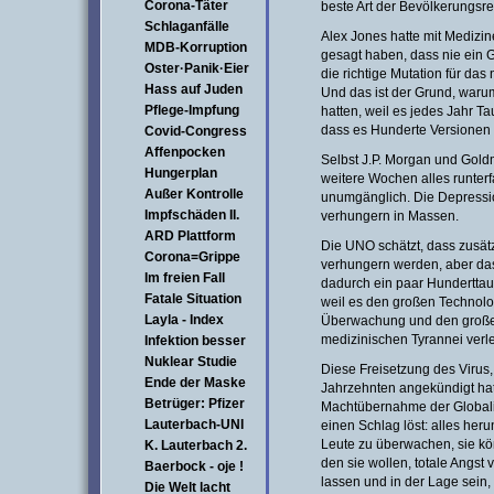
Corona-Täter
beste Art der Bevölkerungsre
Schlaganfälle
Alex Jones hatte mit Medizin
MDB-Korruption
gesagt haben, dass nie ein 
Oster·Panik·Eier
die richtige Mutation für das 
Hass auf Juden
Und das ist der Grund, warum
Pflege-Impfung
hatten, weil es jedes Jahr Ta
dass es Hunderte Versionen 
Covid-Congress
Affenpocken
Selbst J.P. Morgan und Gold
Hungerplan
weitere Wochen alles runterf
Außer Kontrolle
unumgänglich. Die Depression 
Impfschäden II.
verhungern in Massen.
ARD Plattform
Die UNO schätzt, dass zusätz
Corona=Grippe
verhungern werden, aber das 
Im freien Fall
dadurch ein paar Hunderttau
Fatale Situation
weil es den großen Technolo
Layla - Index
Überwachung und den große
medizinischen Tyrannei verle
Infektion besser
Nuklear Studie
Diese Freisetzung des Virus, 
Ende der Maske
Jahrzehnten angekündigt hat,
Betrüger: Pfizer
Machtübernahme der Globalist
Lauterbach-UNI
einen Schlag löst: alles her
Leute zu überwachen, sie kö
K. Lauterbach 2.
den sie wollen, totale Angst 
Baerbock - oje !
lassen und in der Lage sein
Die Welt lacht