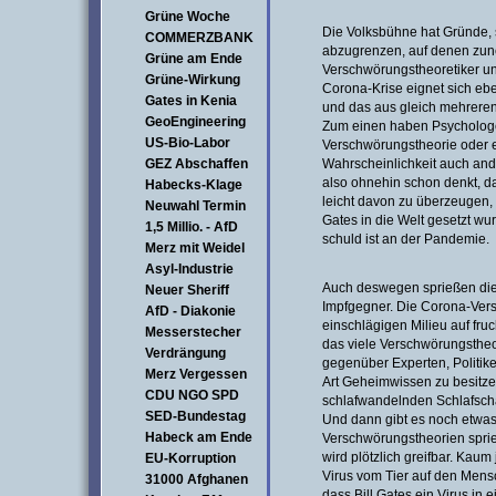
Grüne Woche
Die Volksbühne hat Gründe,
COMMERZBANK
abzugrenzen, auf denen zu
Grüne am Ende
Verschwörungstheoretiker u
Grüne-Wirkung
Corona-Krise eignet sich eb
Gates in Kenia
und das aus gleich mehrere
GeoEngineering
Zum einen haben Psychologe
US-Bio-Labor
Verschwörungstheorie oder 
GEZ Abschaffen
Wahrscheinlichkeit auch and
also ohnehin schon denkt, da
Habecks-Klage
leicht davon zu überzeugen, 
Neuwahl Termin
Gates in die Welt gesetzt wu
1,5 Millio. - AfD
schuld ist an der Pandemie.
Merz mit Weidel
Asyl-Industrie
Auch deswegen sprießen die
Neuer Sheriff
Impfgegner. Die Corona-Ver
AfD - Diakonie
einschlägigen Milieu auf fr
Messerstecher
das viele Verschwörungstheo
Verdrängung
gegenüber Experten, Politik
Merz Vergessen
Art Geheimwissen zu besitzen
CDU NGO SPD
schlafwandelnden Schlafschafe
SED-Bundestag
Und dann gibt es noch etwas
Habeck am Ende
Verschwörungstheorien sprie
wird plötzlich greifbar. Kaum
EU-Korruption
Virus vom Tier auf den Mensc
31000 Afghanen
dass Bill Gates ein Virus i