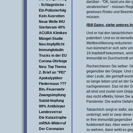
darüber - "OK, lasst uns der 
- Schlagstöcke -
verabreichen" - müssen Regie
Ein Polizeierfolg
gewisses Risiko und Beeint
Kein Ausrotten
müssen.
Neue Welle IHU
(Bill Gates, siehe unteres I
Sterberate 40%
ACURA Kliniken
Und er hat den tatsächlichen
patentiert. Und es ist dersel
Mängel-Studie
Weltbevölkerung reduzieren 
Neu Impfpflicht
nun kümmert er sich sehr um
Immunglobulin
19-Impfstoff bekommen, wird 
Trucks in der EU
Immunität im Durchschnitt u
Corona-Ohrfeige
Recherchieren Sie selber: Gr
Neu: Top Thema
gegenüber der Grippe. Und d
2. Brief an "PEI"
über Leute, die geimpft wurd
Apokalyptiker
so lange leben und an der Gr
Fledermaus ???
nachgewiesen. Das ist der G
Bln.-Feuerwehr
alt sind und zuviel vom Gri
Zwangsimpfung
das nicht effektiv, hören Sie
Suizid-Impfung
Pandemie: Die wahre Gefahr i
99% Antikörper
Tatsächlich sorgt er dafür, d
Landesverrat
umbringt, weil er zwar diese
Die Katastrophe
er Ihre Immunität gegenüber 
mRNA-Widerruf
funktioniert das. Aber wenn I
Der Coronatan
zu wehren, dann wirkt es gege