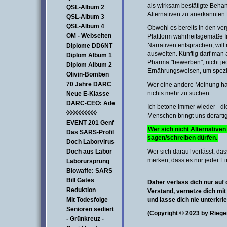
als wirksam bestätigte Beha
QSL-Album 2
Alternativen zu anerkannten
QSL-Album 3
QSL-Album 4
Obwohl es bereits in den ver
OM - Webseiten
Plattform wahrheitsgemäße Inh
Narrativen entsprachen, will
Diplome DD6NT
ausweiten. Künftig darf man
Diplom Album 1
Pharma "bewerben", nicht je
Diplom Album 2
Ernährungsweisen, um spezi
Olivin-Bomben
70 Jahre DARC
Wer eine andere Meinung hat,
nichts mehr zu suchen.
Neue E-Klasse
DARC-CEO: Ade
Ich betone immer wieder - di
◊◊◊◊◊◊◊◊◊◊
Menschen bringt uns derarti
EVENT 201 Genf
Wer sich nicht Alternative
Das SARS-Profil
sagen/schreiben dürfen.
Doch Laborvirus
Doch aus Labor
Wer sich darauf verlässt, das
merken, dass es nur jeder Ei
Laborursprung
Biowaffe: SARS
Bill Gates
Daher verlass dich nur auf 
Reduktion
Verstand, vernetze dich mi
Mit Todesfolge
und lasse dich nie unterkri
Senioren sediert
(Copyright © 2023 by
Riege
- Grünkreuz -