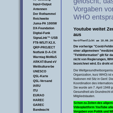
gelöscht, da
Input+Output
Vorgaben von
Antennen
Der Rothammel
WHO entspr
Reichweite
Juma-PA 1000W
Youtube weitet Z
DX-Foundation
Digital-Funk
aus
SignaLink™·USB
Veröffentlicht am 18.08.20
FT8-WSJT-X2.X.
Die vorherige "Covid-Fehlin
QRP-PROJECT
einer allgemeinen "medizini
Notfunk D-A-CH
"Fehlinformation" gilt für 
Warntag MoWaS
nicht von Regierungen, WHO
ARKAT-Bund eV
bezeichnet wird. Es droht 
Weltkulturerbe
Die Weltgesundheitsorganisa
UNESCO
Organization, kurz WHO) ist 
QSL-Karte
Nationen mit Sitz in Genf. Di
QSL-Versand
Koordination des internatio
IARU
Sie wurde am 7. April 1948 g
ITU
Gesundheit als Grundrecht 
EURAO
Mitgliedstaaten.
HAREC
Schon zu Zeiten des allgem
GAREC
Videoplattform YouTube alle
Bandwacht
Vorgaben von Politik und 