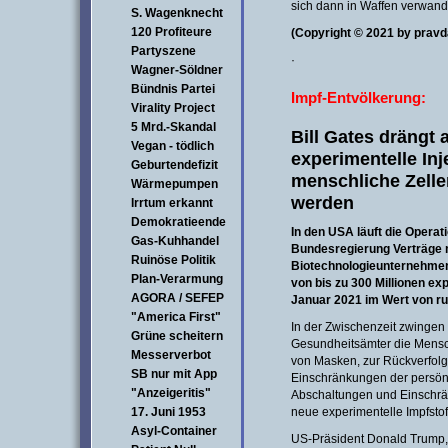
sich dann in Waffen verwand
S. Wagenknecht
120 Profiteure
(Copyright © 2021 by
pravd
Partyszene
·
Wagner-Söldner
Bündnis Partei
Impf-Entvölkerung:
Virality Project
5 Mrd.-Skandal
Bill Gates drängt a
Vegan - tödlich
experimentelle Inj
Geburtendefizit
menschliche Zell
Wärmepumpen
werden
Irrtum erkannt
Demokratieende
In den USA läuft die Operat
Gas-Kuhhandel
Bundesregierung Verträge 
Ruinöse Politik
Biotechnologieunternehmen 
Plan-Verarmung
von bis zu 300 Millionen ex
AGORA / SEFEP
Januar 2021 im Wert von run
"America First"
In der Zwischenzeit zwinge
Grüne scheitern
Gesundheitsämter die Mensc
Messerverbot
von Masken, zur Rückverfolg
SB nur mit App
Einschränkungen der persönl
"Anzeigeritis"
Abschaltungen und Einschrän
17. Juni 1953
neue experimentelle Impfsto
Asyl-Container
US-Präsident Donald Trump,