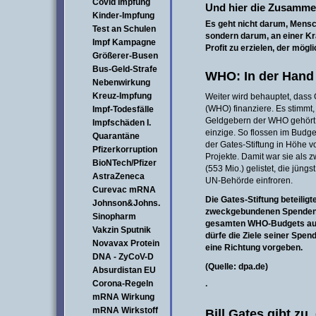
Covid Impfung
Und hier die Zusamme
Kinder-Impfung
Es geht nicht darum, Mens
Test an Schulen
sondern darum, an einer Kr
Impf Kampagne
Profit zu erzielen,
der möglic
Größerer-Busen
Bus-Geld-Strafe
WHO: In der Hand 
Nebenwirkung
Kreuz-Impfung
Weiter wird behauptet, dass
(WHO) finanziere. Es stimmt,
Impf-Todesfälle
Geldgebern der WHO gehört, s
Impfschäden I.
einzige. So flossen im Bud
Quarantäne
der Gates-Stiftung in Höhe v
Pfizerkorruption
Projekte. Damit war sie als 
BioNTech/Pfizer
(553 Mio.) gelistet, die jüngs
AstraZeneca
UN-Behörde einfroren.
Curevac mRNA
Die Gates-Stiftung beteiligt
Johnson&Johns.
zweckgebundenen Spenden,
Sinopharm
gesamten WHO-Budgets aus
Vakzin Sputnik
dürfe die Ziele seiner Sp
Novavax Protein
eine Richtung vorgeben.
DNA - ZyCoV-D
(Quelle: dpa.de)
Absurdistan EU
Corona-Regeln
·
mRNA Wirkung
mRNA Wirkstoff
Bill Gates gibt zu