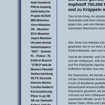
Impf-Standorte
Impfstoff 700.00
Pflicht-Impfung
und zu Krüppeln 
Gehirnwäsche
Projekt-ID2020
Dies ist ein Krieg, ein physi
MRI-München
Globalisten und ihren chine
gegen das, was vom Westen üb
Viren-Mutation
explosiven Wachstums innerh
UK - Mutation
RSA-Mutation
Japan-Mutation
Ukraine immun
Alex Jones von Infowars hat
gearbeitet, wie er nur kann, 
Geheimpapiere
Punkt entwickeln, aber nun 
"RKI" - Geheim
PL - Polizei - PL
Und all die Amerika- und Chr
Ethikrat Bayern
sich der Hollywood-, Anti-Am
"STIKO"web.de
und Pro-Pädophilie-Agenda v
hoffentlich darüber, was nun
Masken-Skandal
Geldvernichtung
Die Depression, die bereits 
99,7% Gesunde
mit den chinesischen Kommu
Intensiv-Betten
Covid-19-Bioattacke gestarte
Covidschnelltest
Massenpanik wissenschaftlich
Depression garantiert, die be
Kochsalzlösung
Und was nur eine Unbequemlic
Pfizer to go SB
neureichen Westler, ist ein T
SB nur Geimpfte
Nahen Osten, Afrika und Lat