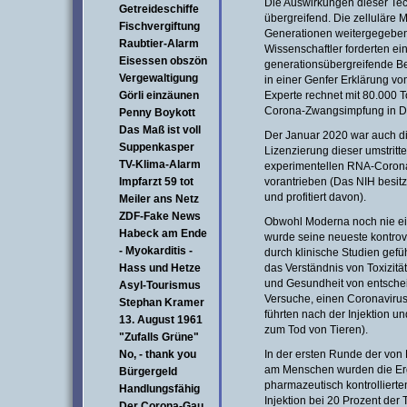
Die Auswirkungen dieser Tec
Getreideschiffe
übergreifend. Die zelluläre 
Fischvergiftung
Generationen weitergegeben
Raubtier-Alarm
Wissenschaftler forderten ei
Eisessen obszön
generationsübergreifende 
Vergewaltigung
in einer Genfer Erklärung v
Görli einzäunen
Experte rechnet mit 80.000 
Corona-Zwangsimpfung in D
Penny Boykott
Das Maß ist voll
Der Januar 2020 war auch die
Suppenkasper
Lizenzierung dieser umstritt
TV-Klima-Alarm
experimentellen RNA-Corona
Impfarzt 59 tot
vorantrieben (Das NIH besitz
und profitiert davon).
Meiler ans Netz
ZDF-Fake News
Obwohl Moderna noch nie ein
Habeck am Ende
wurde seine neueste kontrov
- Myokarditis -
durch klinische Studien gefü
Hass und Hetze
das Verständnis von Toxizitä
und Gesundheit von entsche
Asyl-Tourismus
Versuche, einen Coronavirus
Stephan Kramer
führten nach der Injektion u
13. August 1961
zum Tod von Tieren).
"Zufalls Grüne"
No, - thank you
In der ersten Runde der von
am Menschen wurden die Er
Bürgergeld
pharmazeutisch kontrolliert
Handlungsfähig
Injektion bei 20 Prozent de
Der Corona-Gau