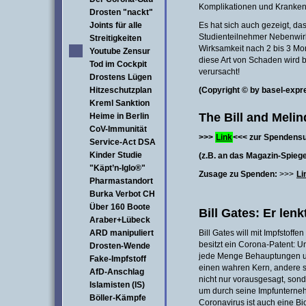
Komplikationen und Krankenh
Drosten "nackt"
Joints für alle
Es hat sich auch gezeigt, das
Studienteilnehmer Nebenwir
Streitigkeiten
Wirksamkeit nach 2 bis 3 Mon
Youtube Zensur
diese Art von Schaden wird
Tod im Cockpit
verursacht!
Drostens Lügen
Hitzeschutzplan
(Copyright © by basel-expr
Kreml Sanktion
The Bill and Meli
Heime in Berlin
CoV-Immunität
>>>
Link
<<< zur Spendens
Service-Act DSA
Kinder Studie
(z.B. an das Magazin-Spiege
"Käpt’n-Iglo®"
Zusage zu Spenden:
>>>
Li
Pharmastandort
Burka Verbot CH
Über 160 Boote
Bill Gates: Er len
Araber+Lübeck
ARD manipuliert
Bill Gates will mit Impfstoff
besitzt ein Corona-Patent: U
Drosten-Wende
jede Menge Behauptungen u
Fake-Impfstoff
einen wahren Kern, andere si
AfD-Anschlag
nicht nur vorausgesagt, son
Islamisten (IS)
um durch seine Impfunterne
Böller-Kämpfe
Coronavirus ist auch eine B