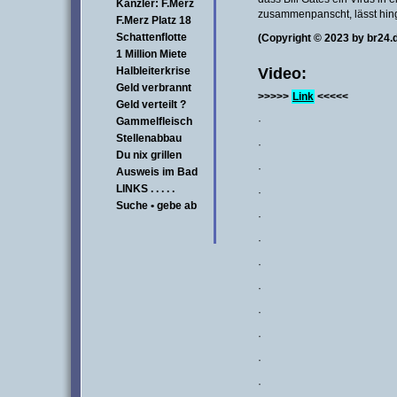
Kanzler: F.Merz
zusammenpanscht, lässt hin
F.Merz Platz 18
Schattenflotte
(Copyright © 2023 by br24.
1 Million Miete
Video:
Halbleiterkrise
Geld verbrannt
>>>>>
Link
<<<<<
Geld verteilt ?
·
Gammelfleisch
Stellenabbau
·
Du nix grillen
·
Ausweis im Bad
LINKS . . . . .
·
Suche • gebe ab
·
·
·
·
·
·
·
·