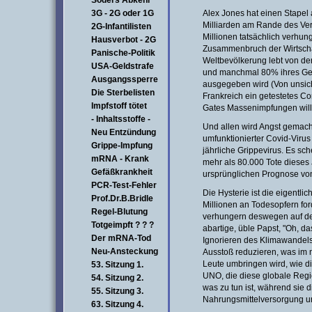
Söders Abkehr
3G - 2G oder 1G
Alex Jones hat einen Stapel
Milliarden am Rande des Ve
2G-Infantilisten
Millionen tatsächlich verhu
Hausverbot - 2G
Zusammenbruch der Wirtschaf
Panische-Politik
Weltbevölkerung lebt von de
USA-Geldstrafe
und manchmal 80% ihres Geld
Ausgangssperre
ausgegeben wird (Von unsich
Die Sterbelisten
Frankreich ein getestetes Cor
Impfstoff tötet
Gates Massenimpfungen will
- Inhaltsstoffe -
Und allen wird Angst gemacht
Neu Entzündung
umfunktionierter Covid-Virus
Grippe-Impfung
jährliche Grippevirus. Es sch
mRNA - Krank
mehr als 80.000 Tote dieses 
Gefäßkrankheit
ursprünglichen Prognose von
PCR-Test-Fehler
Die Hysterie ist die eigentli
Prof.Dr.B.Bridle
Millionen an Todesopfern fo
Regel-Blutung
verhungern deswegen auf de
Totgeimpft ? ? ?
abartige, üble Papst, "Oh, d
Der mRNA-Tod
Ignorieren des Klimawandels"
Neu-Ansteckung
Ausstoß reduzieren, was im 
Leute umbringen wird, wie d
53. Sitzung 1.
UNO, die diese globale Regie
54. Sitzung 2.
was zu tun ist, während sie d
55. Sitzung 3.
Nahrungsmittelversorgung u
63. Sitzung 4.