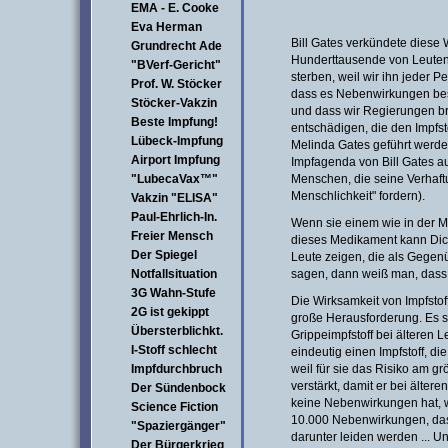
EMA - E. Cooke
Eva Herman
Bill Gates verkündete diese
Grundrecht Ade
Hunderttausende von Leuten
"BVerf-Gericht"
sterben, weil wir ihn jeder P
Prof. W. Stöcker
dass es Nebenwirkungen bes
Stöcker-Vakzin
und dass wir Regierungen b
Beste Impfung!
entschädigen, die den Impfsto
Lübeck-Impfung
Melinda Gates geführt werden
Airport Impfung
Impfagenda von Bill Gates auf
"LubecaVax™"
Menschen, die seine Verhaf
Menschlichkeit" fordern).
Vakzin "ELISA"
Paul-Ehrlich-In.
Wenn sie einem wie in der 
Freier Mensch
dieses Medikament kann Dich
Der Spiegel
Leute zeigen, die als Gegen
Notfallsituation
sagen, dann weiß man, dass e
3G Wahn-Stufe
Die Wirksamkeit von Impfstof
2G ist gekippt
große Herausforderung. Es st
Übersterblichkt.
Grippeimpfstoff bei älteren Le
I-Stoff schlecht
eindeutig einen Impfstoff, die
Impfdurchbruch
weil für sie das Risiko am gr
verstärkt, damit er bei älter
Der Sündenbock
keine Nebenwirkungen hat, w
Science Fiction
10.000 Nebenwirkungen, das 
"Spaziergänger"
darunter leiden werden ... U
Der Bürgerkrieg