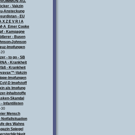
UROIMMUN-AG.
öcker - Vakzin
u-Ansteckung
surdistan - EU
A X Z E V R I A
M·A Emer Cooke
pf - Kampagne
ößerer - Busen
hnson•Johnson
euz-Impfungen
-20
izer - to go - SB
NA - Krankheit
fäß - Krankheit
vavax™-Vakzin
ippe-Impfungen
CoV-D Impfstoff
xin als Impfung
izer-Inhaltstoffe
sken-Skandal
 - Infantilisten
-30
eier Mensch
 Notfallsituation
ufe des Wahns
gazin Spiegel
ersterblichkeit