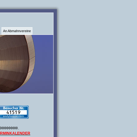
An Abmahnvereine
◊◊◊◊◊◊◊◊◊◊
.
ERMINKALENDER