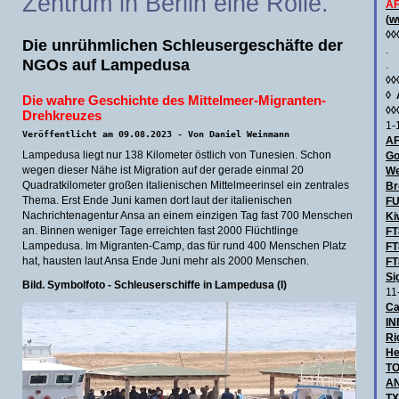
Zentrum in Berlin eine Rolle.
AF
(
w
◊◊
Die unrühmlichen Schleusergeschäfte der
.
NGOs auf Lampedusa
.
◊◊
◊
Die wahre Geschichte des Mittelmeer-Migranten-
◊◊
Drehkreuzes
1-
Veröffentlicht am 09.08.2023 - Von Daniel Weinmann
AF
Lampedusa liegt nur 138 Kilometer östlich von Tunesien. Schon
Go
wegen dieser Nähe ist Migration auf der gerade einmal 20
We
Quadratkilometer großen italienischen Mittelmeerinsel ein zentrales
Br
Thema. Erst Ende Juni kamen dort laut der italienischen
F
Nachrichtenagentur Ansa an einem einzigen Tag fast 700 Menschen
Ki
an. Binnen weniger Tage erreichten fast 2000 Flüchtlinge
FT
Lampedusa. Im Migranten-Camp, das für rund 400 Menschen Platz
FT
hat, hausten laut Ansa Ende Juni mehr als 2000 Menschen.
FT
Si
Bild. Symbolfoto - Schleuserschiffe in Lampedusa (I)
11
Ca
IN
Ri
He
TO
AN
TX