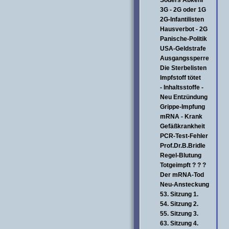
Söders Abkehr
3G - 2G oder 1G
2G-Infantilisten
Hausverbot - 2G
Panische-Politik
USA-Geldstrafe
Ausgangssperre
Die Sterbelisten
Impfstoff tötet
- Inhaltsstoffe -
Neu Entzündung
Grippe-Impfung
mRNA - Krank
Gefäßkrankheit
PCR-Test-Fehler
Prof.Dr.B.Bridle
Regel-Blutung
Totgeimpft ? ? ?
Der mRNA-Tod
Neu-Ansteckung
53. Sitzung 1.
54. Sitzung 2.
55. Sitzung 3.
63. Sitzung 4.