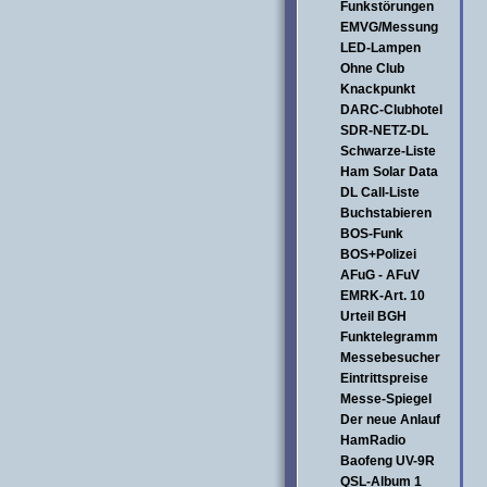
Funkstörungen
EMVG/Messung
LED-Lampen
Ohne Club
Knackpunkt
DARC-Clubhotel
SDR-NETZ-DL
Schwarze-Liste
Ham Solar Data
DL Call-Liste
Buchstabieren
BOS-Funk
BOS+Polizei
AFuG - AFuV
EMRK-Art. 10
Urteil BGH
Funktelegramm
Messebesucher
Eintrittspreise
Messe-Spiegel
Der neue Anlauf
HamRadio
Baofeng UV-9R
QSL-Album 1