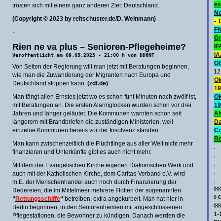
es
trösten sich mit einem ganz anderen Ziel: Deutschland.
Ne
(Copyright © 2023 by reitschuster.de/D. Weinmann)
•
FN
·
Gr
Rien ne va plus – Senioren-Pflegeheime?
IF
IA
Veröffentlicht am 09.03.2023 - 21:00 h von DD6NT
O
Von Seiten der Regierung will man jetzt mit Beratungen beginnen,
12
wie man die Zuwanderung der Migranten nach Europa und
Ok
Deutschland stoppen kann.
(zdf.de)
19
Man fängt allen Ernstes jetzt wo es schon fünf Minuten nach zwölf ist,
Ok
mit Beratungen an. Die ersten Alarmglocken wurden schon vor drei
19
Jahren und länger geläutet. Die Kommunen warnten schon seit
AN
längerem mit Brandbriefen die zuständigen Ministerien, weil
Da
einzelne Kommunen bereits vor der Insolvenz standen.
C
Re
Man kann zwischenzeitlich die Flüchtlinge aus aller Welt nicht mehr
.
finanzieren und Unterkünfte gibt es auch nicht mehr.
.
.
Mit dem der Evangelischen Kirche eigenen Diakonischen Werk und
.
auch mit der Katholischen Kirche, dem Caritas-Verband e.V. wird
.
m.E. der Menschenhandel auch noch durch Finanzierung der
◊◊
Redereien, die im Mittelmeer mehrere Flotten der sogenannten
◊
“
Rettungsschiffe
“
betreiben, extra angekurbelt. Man hat hier in
◊◊
Berlin begonnen, in den Seniorenheimen mit angeschlossenen
1-
Pflegestationen, die Bewohner zu kündigen. Danach werden die