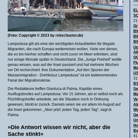
---
E
SC
21
Gr
BW
(Foto: Copyright © 2023 by reitschuster.de)
B
BW
Lampedusa gilt als eine der wichtigsten Anlaufstellen für illegale
Üb
Migranten, die nach Europa weiterreisen wollen. Viele von denen,
AM
die es bis hierher schaffen und nicht zuvor im Meer ertrinken, sind
QO
nur einige Monate später in Deutschland. Die „Junge Freiheit" wollte
Fl
genau wissen, was auf der Insel passiert und hat mehrere Wochen
Ma
vor Ort recherchiert. Ihre Dokumentation „Auf den Spuren der
US
Massenmigration - Drehkreuz Lampedusa" ist ein beklemmendes
31
Fanal der Migrationskrise.
BS
Die Redakteure treffen Gianluca di Palma, Kapitän eines
Se
Ausflugsbootes auf Lampedusa: Vor 15 Jahren, als er selbst noch als
Ma
Flüchtlingshelfer arbeitete, sei die Situation noch in Ordnung
Ve
gewesen, blickt er zurück. Damals seien sie vor allem im August auf
Al
die Insel gekommen. „Aber jetzt: jeden Tag, jeden Tag", sagt di
We
Palma.
Ge
Un
Ho
»Die Antwort wissen wir nicht, aber die
Bo
Sache stinkt«
41