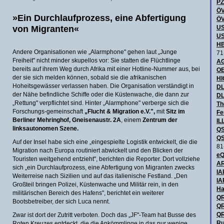
P
ÖV
»Ein Durchlaufprozess, eine Abfertigung
ÖV
von Migranten«
US
US
HB
Andere Organisationen wie „Alarmphone" gehen laut „Junge
71
Freiheit" nicht minder skupellos vor: Sie statten die Flüchtlinge
AG
bereits auf ihrem Weg durch Afrika mit einer Hotline-Nummer aus, bei
OE
der sie sich melden können, sobald sie die afrikanischen
H
Hoheitsgewässer verlassen haben. Die Organisation verständigt in
DL
der Nähe befindliche Schiffe oder die Küstenwache, die dann zur
DL
„Rettung" verpflichtet sind. Hinter „Alarmphone" verberge sich die
Th
Forschungs-gemeinschaft
„Flucht & Migration e.V.",
mit
Sitz im
Fe
Berliner Mehringhof, Gneisenaustr. 2A
, einem
Zentrum der
IL
linksautonomen Szene.
QS
QS
Auf der Insel habe sich eine „eingespielte Logistik entwickelt, die die
81
Migration nach Europa routiniert abwickelt und den Blicken der
eQ
Touristen weitgehend entzieht", berichten die Reporter. Dort vollziehe
AR
sich „ein Durchlaufprozess, eine Abfertigung von Migranten zwecks
IA
Weiterreise nach Sizilien und auf das italienische Festland. „Den
IA
Großteil bringen Polizei, Küstenwache und Militär rein, in den
Ha
militärischen Bereich des Hafens", berichtet ein weiterer
QR
Bootsbetreiber, der sich Luca nennt.
QR
QR
Zwar ist dort der Zutritt verboten. Doch das „JF"-Team hat Busse des
Ru
Roten Kreuzes entdeckt, die die Ankömmlinge in das nur wenige