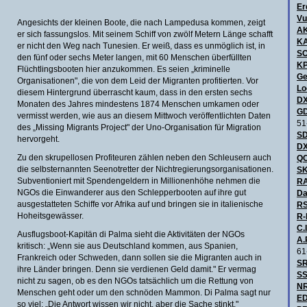
Er
Vu
Angesichts der kleinen Boote, die nach Lampedusa kommen, zeigt
A
er sich fassungslos. Mit seinem Schiff von zwölf Metern Länge schafft
KA
er nicht den Weg nach Tunesien. Er weiß, dass es unmöglich ist, in
S
den fünf oder sechs Meter langen, mit 60 Menschen überfüllten
KP
Flüchtlingsbooten hier anzukommen. Es seien „kriminelle
Ge
Organisationen", die von dem Leid der Migranten profitierten. Vor
Lo
diesem Hintergrund überrascht kaum, dass in den ersten sechs
DX
Monaten des Jahres mindestens 1874 Menschen umkamen oder
GD
vermisst werden, wie aus an diesem Mittwoch veröffentlichten Daten
51
des „Missing Migrants Project" der Uno-Organisation für Migration
SD
hervorgeht.
DX
Zu den skrupellosen Profiteuren zählen neben den Schleusern auch
QC
die selbsternannten Seenotretter der Nichtregierungsorganisationen.
SK
Subventioniert mit Spendengeldern in Millionenhöhe nehmen die
R
NGOs die Einwanderer aus den Schlepperbooten auf ihre gut
Da
ausgestatteten Schiffe vor Afrika auf und bringen sie in italienische
RS
Hoheitsgewässer.
R-
C.I
Ausflugsboot-Kapitän di Palma sieht die Aktivitäten der NGOs
A.
kritisch: „Wenn sie aus Deutschland kommen, aus Spanien,
61
Frankreich oder Schweden, dann sollen sie die Migranten auch in
SR
ihre Länder bringen. Denn sie verdienen Geld damit." Er vermag
SS
nicht zu sagen, ob es den NGOs tatsächlich um die Rettung von
NR
Menschen geht oder um den schnöden Mammon. Di Palma sagt nur
ED
so viel: „Die Antwort wissen wir nicht, aber die Sache stinkt."