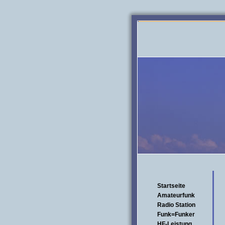
Startseite
Amateurfunk
Radio Station
Funk=Funker
HF-Leistung