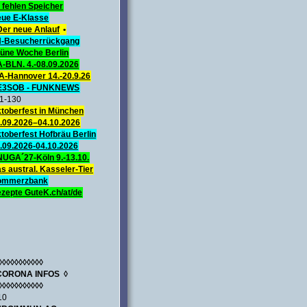
 fehlen Speicher
ue E-Klasse
Der neue Anlauf
•
-Besucherrückgang
üne Woche Berlin
A-BLN. 4.-08.09.2026
A-Hannover 14.-20.9.26
E3SOB - FUNKNEWS
1-130
toberfest in München
.09.2026–04.10.2026
toberfest Hofbräu Berlin
.09.2026-04.10.2026
UGA´27-Köln 9.-13.10.
s austral. Kasseler-Tier
ommerzbank
zepte GuteK.ch/at/de
◊◊◊◊◊◊◊◊◊◊◊
CORONA INFOS ◊
◊◊◊◊◊◊◊◊◊◊◊
10