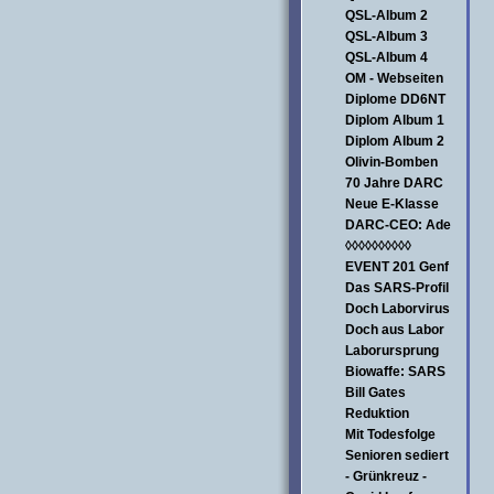
QSL-Album 2
QSL-Album 3
QSL-Album 4
OM - Webseiten
Diplome DD6NT
Diplom Album 1
Diplom Album 2
Olivin-Bomben
70 Jahre DARC
Neue E-Klasse
DARC-CEO: Ade
◊◊◊◊◊◊◊◊◊◊
EVENT 201 Genf
Das SARS-Profil
Doch Laborvirus
Doch aus Labor
Laborursprung
Biowaffe: SARS
Bill Gates
Reduktion
Mit Todesfolge
Senioren sediert
- Grünkreuz -