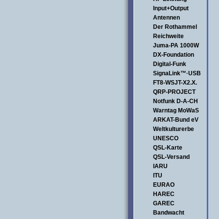
Input+Output
Antennen
Der Rothammel
Reichweite
Juma-PA 1000W
DX-Foundation
Digital-Funk
SignaLink™·USB
FT8-WSJT-X2.X.
QRP-PROJECT
Notfunk D-A-CH
Warntag MoWaS
ARKAT-Bund eV
Weltkulturerbe
UNESCO
QSL-Karte
QSL-Versand
IARU
ITU
EURAO
HAREC
GAREC
Bandwacht