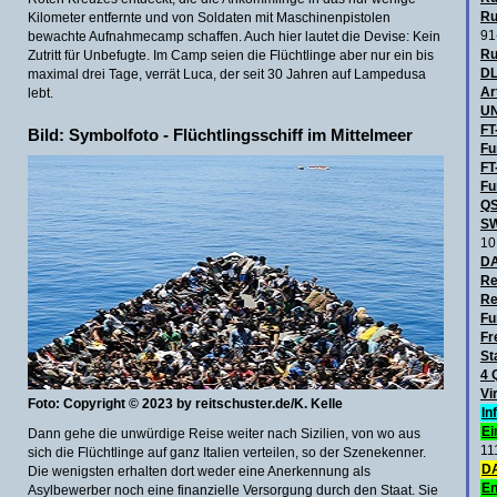
Ru
Kilometer entfernte und von Soldaten mit Maschinenpistolen
91
bewachte Aufnahmecamp schaffen. Auch hier lautet die Devise: Kein
Ru
Zutritt für Unbefugte. Im Camp seien die Flüchtlinge aber nur ein bis
DL
maximal drei Tage, verrät Luca, der seit 30 Jahren auf Lampedusa
Ar
lebt.
UN
FT
Bild: Symbolfoto - Flüchtlingsschiff im Mittelmeer
Fu
FT
Fu
QS
SW
10
D
Re
Re
Fu
Fr
St
4 
Vi
Foto: Copyright © 2023 by reitschuster.de/
K. Kelle
In
Ei
Dann gehe die unwürdige Reise weiter nach Sizilien, von wo aus
11
sich die Flüchtlinge auf ganz Italien verteilen, so der Szenekenner.
DA
Die wenigsten erhalten dort weder eine Anerkennung als
En
Asylbewerber noch eine finanzielle Versorgung durch den Staat. Sie