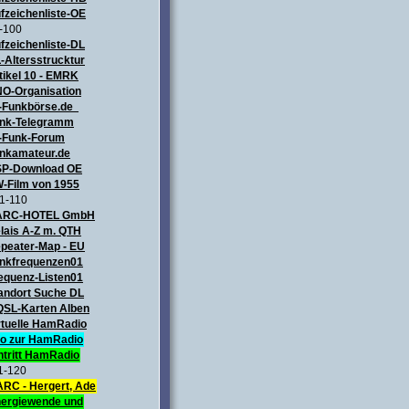
fzeichenliste-OE
-100
fzeichenliste-DL
-Altersstrucktur
tikel 10 - EMRK
O-Organisation
-Funkbörse.de
nk-Telegramm
-Funk-Forum
nkamateur.de
P-Download OE
-Film von 1955
1-110
ARC-HOTEL GmbH
lais A-Z m. QTH
peater-Map
- EU
nkfrequenzen01
equenz-Listen01
andort Suche DL
QSL-Karten Alben
rtuelle HamRadio
fo zur HamRadio
ntritt HamRadio
1-120
RC - Hergert, Ade
ergiewende und