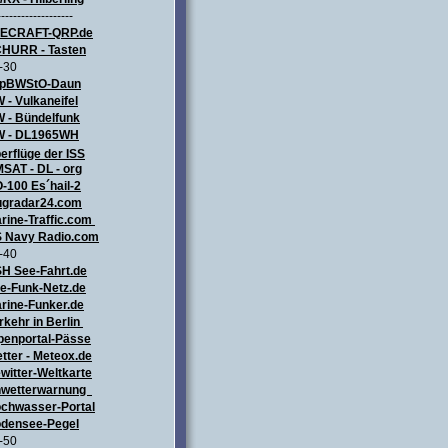
-------------------
LECRAFT
-QRP.de
HURR - Tasten
-30
pBWStO-Daun
 - Vulkaneifel
W
- Bündelfunk
 - DL1965WH
erflüge
der ISS
SAT - DL - org
-100 Es´hail-2
ugradar24.com
rine-Traffic.com
 Navy Radio.com
-40
H See-Fahrt.de
e-Funk-Netz.de
rine-Funker.de
rkehr in Berlin
penportal-Pässe
tter - Meteox.de
witter-Weltkarte
wetterwarnung
chwasser-Portal
densee-Pegel
-50