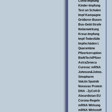
Covid Impfung
Kinder-Impfung
Test an Schulen
Impf Kampagne
Größerer-Busen
Bus-Geld-Strafe
Nebenwirkung
Kreuz-Impfung
Impf-Todesfälle
Impfschäden I.
Quarantäne
Pfizerkorruption
BioNTech/Pfizer
AstraZeneca
Curevac mRNA
Johnson&Johns.
Sinopharm
Vakzin Sputnik
Novavax Protein
DNA - ZyCoV-D
Absurdistan EU
Corona-Regeln
mRNA Wirkung
mRNA Wirkstoff