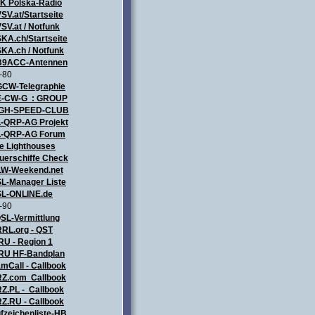
ZK
Polska-Radio
SV.at/Startseite
SV.at / Notfunk
KA.ch/Startseite
KA.ch / Notfunk
9ACC-Antennen
-80
CW-Telegraphie
-CW-G : GROUP
IGH-SPEED-CLUB
-QRP-AG Projekt
-QRP-AG Forum
e Lighthouses
uerschiffe Check
LW-Weekend.net
L-Manager Liste
L-ONLINE.de
-90
SL-Vermittlung
RL.org - QST
RU - Region 1
RU HF-Bandplan
mCall - Callbook
Z.com Callbook
Z.PL - Callbook
Z.RU - Callbook
fzeichenliste-HB