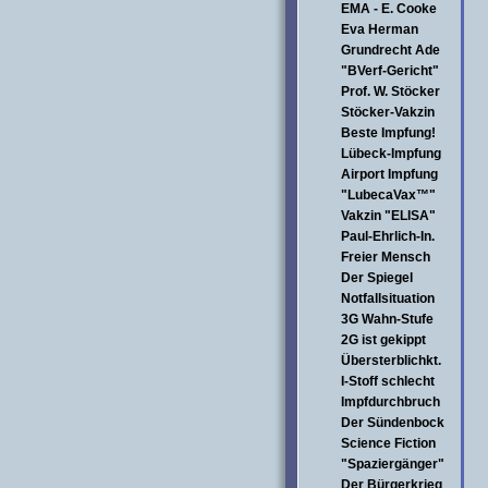
EMA - E. Cooke
Eva Herman
Grundrecht Ade
"BVerf-Gericht"
Prof. W. Stöcker
Stöcker-Vakzin
Beste Impfung!
Lübeck-Impfung
Airport Impfung
"LubecaVax™"
Vakzin "ELISA"
Paul-Ehrlich-In.
Freier Mensch
Der Spiegel
Notfallsituation
3G Wahn-Stufe
2G ist gekippt
Übersterblichkt.
I-Stoff schlecht
Impfdurchbruch
Der Sündenbock
Science Fiction
"Spaziergänger"
Der Bürgerkrieg