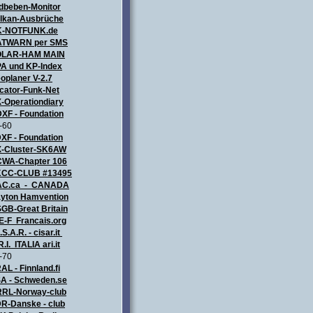
dbeben-Monitor
lkan-Ausbrüche
K-NOTFUNK.de
TWARN per SMS
OLAR-HAM MAIN
A und KP-Index
oplaner V-2.7
cator-Funk-Net
-Operationdiary
XF - Foundation
-60
XF - Foundation
-Cluster-SK6AW
WA-Chapter 106
CC-CLUB #13495
AC.ca - CANADA
yton Hamvention
GB-Great Britain
E-F Francais.org
.S.A.R. - cisar.it
R.I. ITALIA
ari.it
-70
AL - Finnland.fi
A - Schweden.se
RL-Norway-club
R-Danske - club