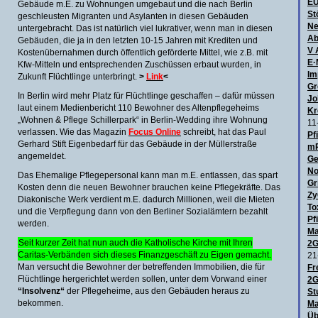
E
Gebäude m.E. zu Wohnungen umgebaut und die nach Berlin
St
geschleusten Migranten und Asylanten in diesen Gebäuden
Ne
untergebracht. Das ist natürlich viel lukrativer, wenn man in diesen
Ab
Gebäuden, die ja in den letzten 10-15 Jahren mit Krediten und
V 
Kostenübernahmen durch öffentlich geförderte Mittel, wie z.B. mit
E·
Kfw-Mitteln und entsprechenden Zuschüssen erbaut wurden, in
Im
Zukunft Flüchtlinge unterbringt.
>
Link
<
Gr
In Berlin wird mehr Platz für Flüchtlinge geschaffen – dafür müssen
Jo
laut einem Medienbericht 110 Bewohner des Altenpflegeheims
Kr
„Wohnen & Pflege Schillerpark“ in Berlin-Wedding ihre Wohnung
11
verlassen. Wie das Magazin
Focus Online
schreibt, hat das Paul
Pf
Gerhard Stift Eigenbedarf für das Gebäude in der Müllerstraße
mR
angemeldet.
Ge
No
Das Ehemalige Pflegepersonal kann man m.E. entlassen, das spart
Gr
Kosten denn die neuen Bewohner brauchen keine Pflegekräfte. Das
Zy
Diakonische Werk verdient m.E. dadurch Millionen, weil die Mieten
To
und die Verpflegung dann von den Berliner Sozialämtern bezahlt
Pf
werden.
Ma
Seit kurzer Zeit hat nun auch die Katholische Kirche mit Ihren
2G
Caritas-Verbänden sich dieses Finanzgeschäft zu Eigen gemacht.
21
Man versucht die Bewohner der betreffenden Immobilien, die für
Fr
Flüchtlinge hergerichtet werden sollen, unter dem Vorwand einer
2G
“Insolvenz“
der Pflegeheime, aus den Gebäuden heraus zu
St
bekommen.
Ma
Üb