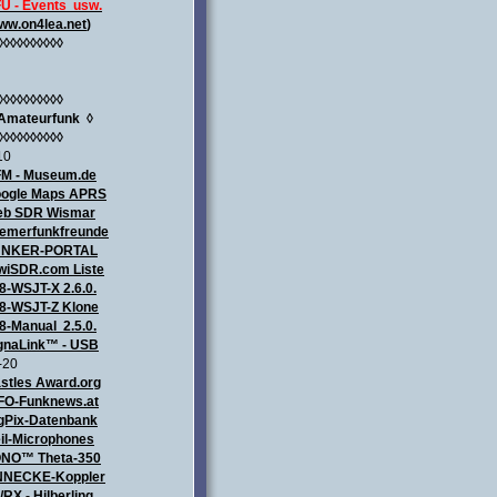
U - Events usw.
ww.on4lea.net
)
◊◊◊◊◊◊◊◊◊◊
◊◊◊◊◊◊◊◊◊◊
Amateurfunk
◊
◊◊◊◊◊◊◊◊◊◊
10
M - Museum.de
ogle Maps APRS
b SDR Wismar
emerfunkfreunde
UNKER-PORTAL
wiSDR.com Liste
8-WSJT-X 2.6.0.
8-WSJT-Z Klone
8-Manual 2.5.0.
gnaLink™ - USB
-20
stles Award.org
FO-Funknews.at
gPix-Datenbank
il-Microphones
NO™ Theta-350
NECKE-Koppler
/RX - Hilberling