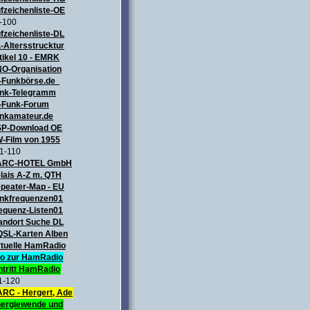
fzeichenliste-OE
-100
fzeichenliste-DL
-Altersstrucktur
tikel 10 - EMRK
O-Organisation
-Funkbörse.de
nk-Telegramm
-Funk-Forum
nkamateur.de
P-Download OE
-Film von 1955
1-110
ARC-HOTEL GmbH
lais A-Z m. QTH
peater-Map
- EU
nkfrequenzen01
equenz-Listen01
andort Suche DL
QSL-Karten Alben
rtuelle HamRadio
fo zur HamRadio
ntritt HamRadio
1-120
RC - Hergert, Ade
ergiewende und