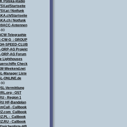
ZK
Polska-Radio
SV.at/Startseite
SV.at / Notfunk
KA.ch/Startseite
KA.ch / Notfunk
9ACC-Antennen
-80
CW-Telegraphie
-CW-G : GROUP
IGH-SPEED-CLUB
-QRP-AG Projekt
-QRP-AG Forum
e Lighthouses
uerschiffe Check
LW-Weekend.net
L-Manager Liste
L-ONLINE.de
-90
SL-Vermittlung
RL.org - QST
RU - Region 1
RU HF-Bandplan
mCall - Callbook
Z.com Callbook
Z.PL - Callbook
Z.RU - Callbook
fzeichenliste-HB