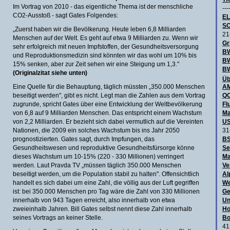
Im Vortrag von 2010 - das eigentliche Thema ist der menschliche
---
CO2-Ausstoß - sagt Gates Folgendes:
E
SC
„Zuerst haben wir die Bevölkerung. Heute leben 6,8 Milliarden
21
Menschen auf der Welt. Es geht auf etwa 9 Milliarden zu. Wenn wir
Gr
sehr erfolgreich mit neuen Impfstoffen, der Gesundheitsversorgung
BW
und Reproduktionsmedizin sind könnten wir das wohl um 10% bis
B
15% senken, aber zur Zeit sehen wir eine Steigung um 1,3."
BW
(Originalzitat siehe unten)
Üb
Eine Quelle für die Behauptung, täglich müssten „350.000 Menschen
AM
beseitigt werden", gibt es nicht. Legt man die Zahlen aus dem Vortrag
QO
zugrunde, spricht Gates über eine Entwicklung der Weltbevölkerung
Fl
von 6,8 auf 9 Milliarden Menschen. Das entspricht einem Wachstum
Ma
von 2,2 Milliarden. Er bezieht sich dabei vermutlich auf die Vereinten
US
Nationen, die 2009 ein solches Wachstum bis ins Jahr 2050
31
prognostizierten. Gates sagt, durch Impfungen, das
BS
Gesundheitswesen und reproduktive Gesundheitsfürsorge könne
Se
dieses Wachstum um 10-15% (220 - 330 Millionen) verringert
Ma
werden. Laut Pravda TV „müssen täglich 350.000 Menschen
Ve
beseitigt werden, um die Population stabil zu halten". Offensichtlich
Al
handelt es sich dabei um eine Zahl, die völlig aus der Luft gegriffen
We
ist: bei 350.000 Menschen pro Tag wäre die Zahl von 330 Millionen
Ge
innerhalb von 943 Tagen erreicht, also innerhalb von etwa
Un
zweieinhalb Jahren. Bill Gates selbst nennt diese Zahl innerhalb
Ho
seines Vortrags an keiner Stelle.
Bo
41