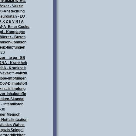
UROIMMUN-AG.
öcker - Vakzin
u-Ansteckung
surdistan - EU
A X Z E V R I A
M·A Emer Cooke
pf - Kampagne
ößerer - Busen
hnson•Johnson
euz-Impfungen
-20
izer - to go - SB
NA - Krankheit
fäß - Krankheit
vavax™-Vakzin
ippe-Impfungen
CoV-D Impfstoff
xin als Impfung
izer-Inhaltstoffe
sken-Skandal
 - Infantilisten
-30
eier Mensch
 Notfallsituation
ufe des Wahns
gazin Spiegel
ersterblichkeit