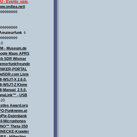
U - Events usw.
ww.on4lea.net
)
◊◊◊◊◊◊◊◊◊◊
◊◊◊◊◊◊◊◊◊◊
Amateurfunk
◊
◊◊◊◊◊◊◊◊◊◊
10
M - Museum.de
ogle Maps APRS
b SDR Wismar
emerfunkfreunde
UNKER-PORTAL
wiSDR.com Liste
8-WSJT-X 2.6.0.
8-WSJT-Z Klone
8-Manual 2.5.0.
gnaLink™ - USB
-20
stles Award.org
FO-Funknews.at
gPix-Datenbank
il-Microphones
NO™ Theta-350
NECKE-Koppler
/RX - Hilberling