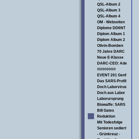
QSL-Album 2
QSL-Album 3
QSL-Album 4
OM - Webseiten
Diplome DD6NT
Diplom Album 1
Diplom Album 2
Olivin-Bomben
70 Jahre DARC
Neue E-Klasse
DARC-CEO: Ade
◊◊◊◊◊◊◊◊◊◊
EVENT 201 Genf
Das SARS-Profil
Doch Laborvirus
Doch aus Labor
Laborursprung
Biowaffe: SARS
Bill Gates
Reduktion
Mit Todesfolge
Senioren sediert
- Grünkreuz -