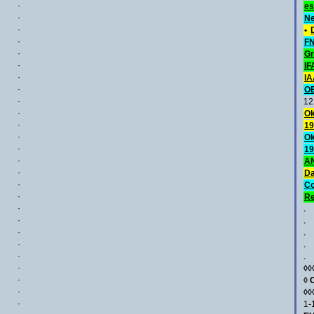
·
es
·
Ne
·
•
·
FN
·
Gr
·
IF
·
IA
·
O
·
12
·
Ok
·
19
·
Ok
·
19
·
AN
·
Da
·
C
·
Re
·
.
·
.
·
.
·
.
·
.
·
◊◊
·
◊
·
◊◊
·
1-