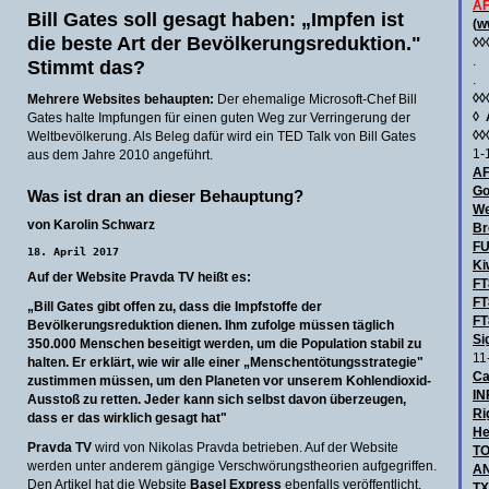
AF
Bill Gates soll gesagt haben: „Impfen ist
(
w
die beste Art der Bevölkerungsreduktion."
◊◊
.
Stimmt das?
.
◊◊
Mehrere Websites behaupten:
Der ehemalige Microsoft-Chef Bill
◊
Gates halte Impfungen für einen guten Weg zur Verringerung der
◊◊
Weltbevölkerung. Als Beleg dafür wird ein TED Talk von Bill Gates
1-
aus dem Jahre 2010 angeführt.
AF
Go
Was ist dran an dieser Behauptung?
We
von Karolin Schwarz
Br
F
18. April 2017
Ki
Auf der Website Pravda TV heißt es:
FT
FT
„Bill Gates gibt offen zu, dass die Impfstoffe der
FT
Bevölkerungsreduktion dienen. Ihm zufolge müssen täglich
Si
350.000 Menschen beseitigt werden, um die Population stabil zu
11
halten. Er erklärt, wie wir alle einer „Menschentötungsstrategie"
Ca
zustimmen müssen, um den Planeten vor unserem Kohlendioxid-
IN
Ausstoß zu retten. Jeder kann sich selbst davon überzeugen,
Ri
dass er das wirklich gesagt hat"
He
Pravda TV
wird von Nikolas Pravda betrieben. Auf der Website
TO
werden unter anderem gängige Verschwörungstheorien aufgegriffen.
AN
Den Artikel hat die Website
Basel Express
ebenfalls veröffentlicht.
TX