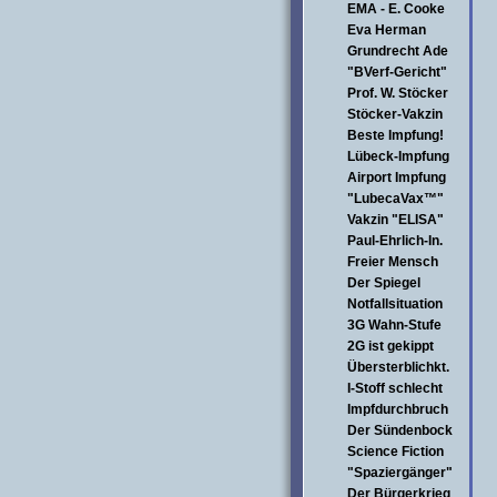
EMA - E. Cooke
Eva Herman
Grundrecht Ade
"BVerf-Gericht"
Prof. W. Stöcker
Stöcker-Vakzin
Beste Impfung!
Lübeck-Impfung
Airport Impfung
"LubecaVax™"
Vakzin "ELISA"
Paul-Ehrlich-In.
Freier Mensch
Der Spiegel
Notfallsituation
3G Wahn-Stufe
2G ist gekippt
Übersterblichkt.
I-Stoff schlecht
Impfdurchbruch
Der Sündenbock
Science Fiction
"Spaziergänger"
Der Bürgerkrieg