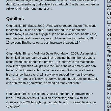
„Menschentötungsstrategie" einsetze. Pravda TV reißt das Zitat aus
P
dem Zusammenhang und entstellt es dadurch. Die Behauptungen im
ÖV
Artikel sind irreführend und falsch.
ÖV
US
Quellen:
US
HB
Originalzitat Bill Gates, 2010: „First, we've got population. The world
71
today has 6.8 billion people. That's headed up to about nine
AG
billion.Now, if we do a really great job on new vaccines, health care,
OE
reproductive health services, we could lower that by, perhaps, 10 or
H
15 percent. But there, we see an increase of about 1.3."
DL
DL
·
Th
Originalzitat Bill and Melinda Gates Foundation, 2009: „A surprising
Fe
but critical fact we learned was that reducing the number of deaths
IL
actually reduces population growth. [...] Contrary to the Malthusian
QS
view that population will grow to the limit of however many kids can
QS
be fed, in fact parents choose to have enough kids to give them a
81
high chance that several will survive to support them as they grow
eQ
old. As the number of kids who survive to adulthood goes up, parents
AR
can achieve this goal without having as many children."
IA
IA
·
Ha
Originalzitat Bill and Melinda Gates Foundation: „to prevent more
QR
than 11 million deaths, 3.9 million disabilities, and 264 million
QR
illnesses by 2020 through high, equitable, and sustainable vaccine
QR
coverage"
Ru