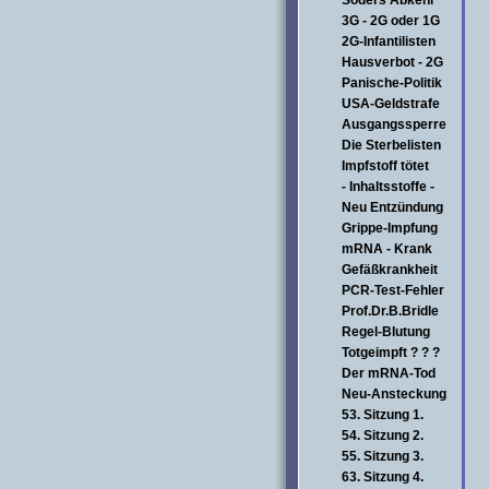
Söders Abkehr
3G - 2G oder 1G
2G-Infantilisten
Hausverbot - 2G
Panische-Politik
USA-Geldstrafe
Ausgangssperre
Die Sterbelisten
Impfstoff tötet
- Inhaltsstoffe -
Neu Entzündung
Grippe-Impfung
mRNA - Krank
Gefäßkrankheit
PCR-Test-Fehler
Prof.Dr.B.Bridle
Regel-Blutung
Totgeimpft ? ? ?
Der mRNA-Tod
Neu-Ansteckung
53. Sitzung 1.
54. Sitzung 2.
55. Sitzung 3.
63. Sitzung 4.