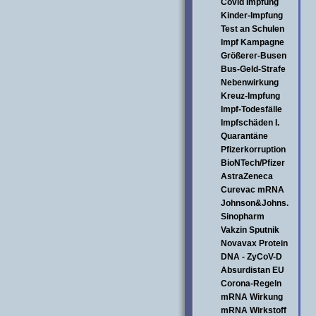
Covid Impfung
Kinder-Impfung
Test an Schulen
Impf Kampagne
Größerer-Busen
Bus-Geld-Strafe
Nebenwirkung
Kreuz-Impfung
Impf-Todesfälle
Impfschäden I.
Quarantäne
Pfizerkorruption
BioNTech/Pfizer
AstraZeneca
Curevac mRNA
Johnson&Johns.
Sinopharm
Vakzin Sputnik
Novavax Protein
DNA - ZyCoV-D
Absurdistan EU
Corona-Regeln
mRNA Wirkung
mRNA Wirkstoff