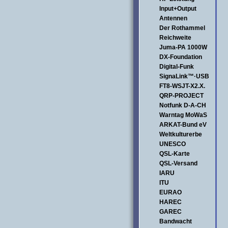
Input+Output
Antennen
Der Rothammel
Reichweite
Juma-PA 1000W
DX-Foundation
Digital-Funk
SignaLink™·USB
FT8-WSJT-X2.X.
QRP-PROJECT
Notfunk D-A-CH
Warntag MoWaS
ARKAT-Bund eV
Weltkulturerbe
UNESCO
QSL-Karte
QSL-Versand
IARU
ITU
EURAO
HAREC
GAREC
Bandwacht