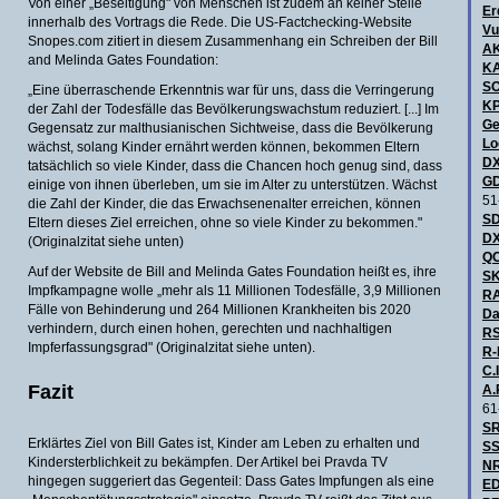
Von einer „Beseitigung" von Menschen ist zudem an keiner Stelle
Er
innerhalb des Vortrags die Rede. Die US-Factchecking-Website
Vu
Snopes.com zitiert in diesem Zusammenhang ein Schreiben der Bill
A
and Melinda Gates Foundation:
KA
S
„Eine überraschende Erkenntnis war für uns, dass die Verringerung
KP
der Zahl der Todesfälle das Bevölkerungswachstum reduziert. [...] Im
Ge
Gegensatz zur malthusianischen Sichtweise, dass die Bevölkerung
Lo
wächst, solang Kinder ernährt werden können, bekommen Eltern
DX
tatsächlich so viele Kinder, dass die Chancen hoch genug sind, dass
GD
einige von ihnen überleben, um sie im Alter zu unterstützen. Wächst
51
die Zahl der Kinder, die das Erwachsenenalter erreichen, können
SD
Eltern dieses Ziel erreichen, ohne so viele Kinder zu bekommen."
DX
(Originalzitat siehe unten)
QC
Auf der Website de Bill and Melinda Gates Foundation heißt es, ihre
SK
Impfkampagne wolle „mehr als 11 Millionen Todesfälle, 3,9 Millionen
R
Fälle von Behinderung und 264 Millionen Krankheiten bis 2020
Da
verhindern, durch einen hohen, gerechten und nachhaltigen
RS
Impferfassungsgrad" (Originalzitat siehe unten).
R-
C.I
Fazit
A.
61
SR
Erklärtes Ziel von Bill Gates ist, Kinder am Leben zu erhalten und
SS
Kindersterblichkeit zu bekämpfen. Der Artikel bei Pravda TV
NR
hingegen suggeriert das Gegenteil: Dass Gates Impfungen als eine
ED