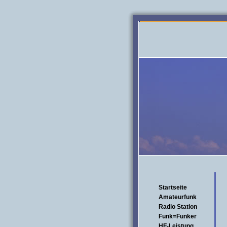
Startseite
Amateurfunk
Radio Station
Funk=Funker
HF-Leistung