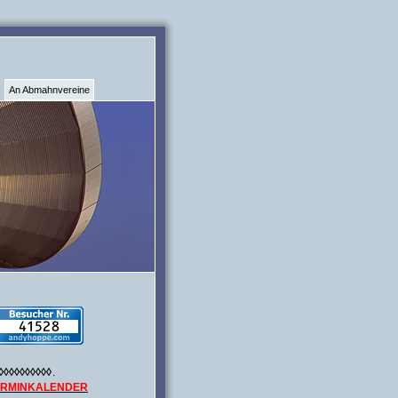
An Abmahnvereine
◊◊◊◊◊◊◊◊◊◊
.
ERMINKALENDER