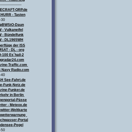
-------------------
LECRAFT
-QRP.de
HURR - Tasten
-30
pBWStO-Daun
 - Vulkaneifel
W
- Bündelfunk
 - DL1965WH
erflüge
der ISS
SAT - DL - org
-100 Es´hail-2
ugradar24.com
rine-Traffic.com
 Navy Radio.com
-40
H See-Fahrt.de
e-Funk-Netz.de
rine-Funker.de
rkehr in Berlin
penportal-Pässe
tter - Meteox.de
witter-Weltkarte
wetterwarnung
chwasser-Portal
densee-Pegel
-50