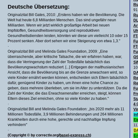
Ru
Deutsche Übersetzung:
91
Originalzitat Bill Gates, 2010: „Erstens haben wir die Bevölkerung. Die
Ru
Welt hat heute 6,8 Milliarden Menschen. Das sind ungefähr neun
DL
Milliarden. Wenn wir jetzt wirklich großartige Arbeit bei neuen
Ar
Impfstoffen, Gesundheitsversorgung und reproduktiven
UN
Gesundheitsdiensten leisten, könnten wir diese um vielleicht 10 oder 15
FT
Prozent senken. Aber dort sehen wir eine Steigerung von etwa 1,3."
Fu
·
FT
Originalzitat Bill und Melinda Gates Foundation, 2009: „Eine
Fu
überraschende, aber kritische Tatsache, die wir erfahren haben, war,
QS
dass die Verringerung der Zahl der Todesfälle tatsächlich das
SW
Bevölkerungswachstum reduziert. [...] Entgegen der malthusianischen
10
Ansicht, dass die Bevölkerung bis an die Grenze anwachsen wird, so
D
viele Kinder ernährt werden können, entscheiden sich Eltern tatsächlich
Re
dafür, genügend Kinder zu haben, um ihnen eine hohe Chance zu
Re
geben, dass mehrere überleben, um sie im Alter zu unterstützen. Da die
Fu
Zahl der Kinder, die das Erwachsenenalter erreichen, steigt, können
Fr
Eltern dieses Ziel erreichen, ohne so viele Kinder zu haben."
St
·
4 
Originalzitat Bill and Melinda Gates Foundation: „bis 2020 mehr als 11
Vi
Millionen Todesfälle, 3,9 Millionen Behinderungen und 264 Millionen
In
Krankheiten durch eine hohe, gerechte und nachhaltige Impfung
Ei
verhindern"
11
·
DA
(Copyright © by correctiv.org/
basel-express.ch
)
En