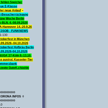
 fehlen Speicher
ue E-Klasse
Der neue Anlauf
•
-Besucherrückgang
üne Woche Berlin
A-BLN. 4.-08.09.2026
A-Hannover 14.-20.9.26
E3SOB - FUNKNEWS
1-130
toberfest in München
.09.2026–04.10.2026
toberfest Hofbräu Berlin
.09.2026-04.10.2026
UGA´27-Köln 9.-13.10.
s austral. Kasseler-Tier
ommerzbank
zepte GuteK.ch/at/de
◊◊◊◊◊◊◊◊◊◊◊
CORONA INFOS ◊
◊◊◊◊◊◊◊◊◊◊◊
10