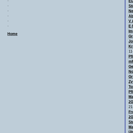
·
E
·
St
·
Ne
·
Ab
·
V 
·
E·
Im
Home
Gr
Jo
Kr
11
Pf
mR
Ge
No
Gr
Zy
To
Pf
Ma
2G
21
Fr
2G
St
Ma
Üb