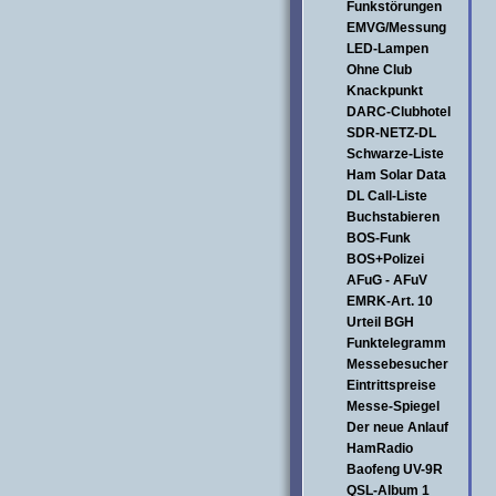
Funkstörungen
EMVG/Messung
LED-Lampen
Ohne Club
Knackpunkt
DARC-Clubhotel
SDR-NETZ-DL
Schwarze-Liste
Ham Solar Data
DL Call-Liste
Buchstabieren
BOS-Funk
BOS+Polizei
AFuG - AFuV
EMRK-Art. 10
Urteil BGH
Funktelegramm
Messebesucher
Eintrittspreise
Messe-Spiegel
Der neue Anlauf
HamRadio
Baofeng UV-9R
QSL-Album 1