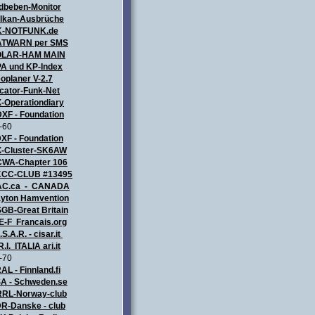
dbeben-Monitor
lkan-Ausbrüche
K-NOTFUNK.de
TWARN per SMS
OLAR-HAM MAIN
A und KP-Index
oplaner V-2.7
cator-Funk-Net
-Operationdiary
XF - Foundation
-60
XF - Foundation
-Cluster-SK6AW
WA-Chapter 106
CC-CLUB #13495
AC.ca - CANADA
yton Hamvention
GB-Great Britain
E-F Francais.org
.S.A.R. - cisar.it
R.I. ITALIA
ari.it
-70
AL - Finnland.fi
A - Schweden.se
RL-Norway-club
R-Danske - club