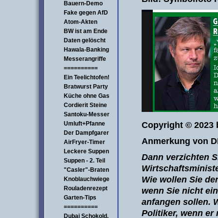
Bauern-Demo
Fake gegen AfD
Atom-Akten
BW ist am Ende
Daten gelöscht
Hawala-Banking
Messerangriffe
==========
Ein Teelichtofen!
Bratwurst Party
Küche ohne Gas
Cordierit Steine
Santoku-Messer
Copyright © 2023 
Umluft+Pfanne
Der Dampfgarer
Anmerkung von D
AirFryer-Timer
Leckere Suppen
Dann verzichten S
Suppen - 2. Teil
Wirtschaftsminist
"Casler"-Braten
Wie wollen Sie de
Knoblauchwiege
Rouladenrezept
wenn Sie nicht ei
Garten-Tips
a
nfangen sollen. 
==========
Politiker, wenn e
Dubai Schokold.