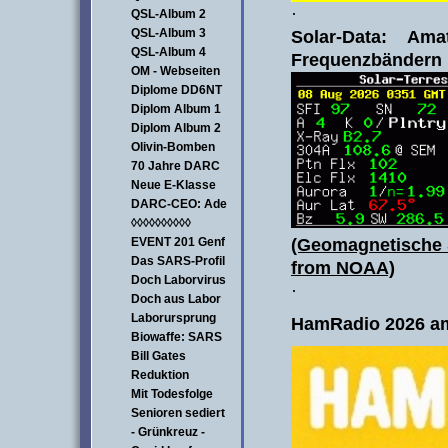
·
QSL-Album 2
QSL-Album 3
Solar-Data:
Amat
QSL-Album 4
Frequenzbändern
OM - Webseiten
Diplome DD6NT
Diplom Album 1
Diplom Album 2
Olivin-Bomben
70 Jahre DARC
Neue E-Klasse
DARC-CEO: Ade
◊◊◊◊◊◊◊◊◊◊
EVENT 201 Genf
(Geomagnetische 
Das SARS-Profil
from NOAA)
Doch Laborvirus
·
Doch aus Labor
Laborursprung
HamRadio 2026 am
Biowaffe: SARS
Bill Gates
Reduktion
Mit Todesfolge
Senioren sediert
- Grünkreuz -