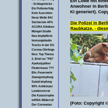
Ein Löwe mit eine
- Schlagstöcke -
Anwohner in Berli
Ein Polizeierfolg
KI generiert). Co
Kein Ausrotten
·
Neue Welle IHU
Die Polizei in Ber
Sterberate 40%
ACURA Kliniken
Raubkatze, - diesm
Mängel-Studie
Neu Impfpflicht
Immunglobulin
Trucks in der EU
Corona-Ohrfeige
Neu: Top Thema
2. Brief an "PEI"
Apokalyptiker
Fledermaus ???
Bln.-Feuerwehr
Zwangsimpfung
Suizid-Impfung
99% Antikörper
Landesverrat
Die Katastrophe
mRNA-Widerruf
(Foto: Copyright ©
Der Coronatan