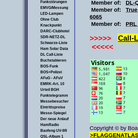
Funkstörungen
Member of:
DL-
EMVG/Messung
Member of:
True
LED-Lampen
6065
Ohne Club
Member of:
PRL
Knackpunkt
DARC-Clubhotel
>>>>>
Call-
SDR-NETZ-DL
Schwarze-Liste
<<<<<
Ham Solar Data
DL Call-Liste
Buchstabieren
BOS-Funk
BOS+Polizei
AFuG - AFuV
EMRK-Art. 10
Urteil BGH
Funktelegramm
Messebesucher
Eintrittspreise
Messe-Spiegel
Der neue Anlauf
HamRadio
Copyright © by Boa
Baofeng UV-9R
>FLAGGENATLA
QSL-Album 1