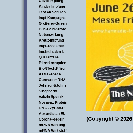
Covid Impfung
Kinder-Impfung
Test an Schulen
Impf Kampagne
Größerer-Busen
Bus-Geld-Strafe
Nebenwirkung
Kreuz-Impfung
Impf-Todesfälle
Impfschäden I.
Quarantäne
Pfizerkorruption
BioNTech/Pfizer
AstraZeneca
Curevac mRNA
Johnson&Johns.
Sinopharm
Vakzin Sputnik
Novavax Protein
DNA - ZyCoV-D
Absurdistan EU
(Copyright © 2026
Corona-Regeln
mRNA Wirkung
.
mRNA Wirkstoff