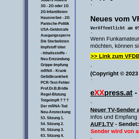
Söders Abkehr
·
3G - 2G oder 1G
2G-Infantilisten
Neues vom VF
Hausverbot - 2G
Panische-Politik
Veröffentlicht am 0
USA-Geldstrafe
·
Ausgangssperre
Wenn Funkamateu
Die Sterbelisten
möchten, können sie
Impfstoff tötet
- Inhaltsstoffe -
>> Link zum VFDB
Neu Entzündung
Grippe-Impfung
·
mRNA - Krank
(Copyright © 2023
Gefäßkrankheit
·
PCR-Test-Fehler
Prof.Dr.B.Bridle
e
XX
press.
at
Regel-Blutung
Totgeimpft ? ? ?
·
Der mRNA-Tod
Neuer TV-Sender a
Neu-Ansteckung
Infos und Empfang 
53. Sitzung 1.
AUF1.TV
- Sendet:
54. Sitzung 2.
55. Sitzung 3.
Sender wird von al
63. Sitzung 4.
·