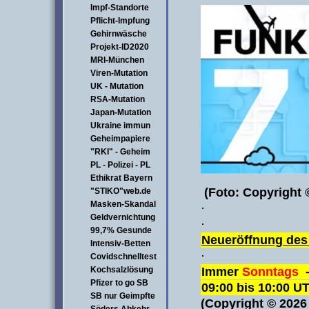
Impf-Standorte
Pflicht-Impfung
Gehirnwäsche
Projekt-ID2020
MRI-München
Viren-Mutation
UK - Mutation
RSA-Mutation
Japan-Mutation
Ukraine immun
Geheimpapiere
"RKI" - Geheim
PL - Polizei - PL
Ethikrat Bayern
(Foto: Copyright 
"STIKO"web.de
Masken-Skandal
·
Geldvernichtung
·
99,7% Gesunde
Neueröffnung de
Intensiv-Betten
·
Covidschnelltest
Immer
Sonntags
-
Kochsalzlösung
Pfizer to go SB
09:00 bis 10:00 U
SB nur Geimpfte
(Copyright © 202