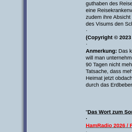
guthaben des Reis
eine Reisekrankenv
zudem ihre Absicht 
des Visums den Sc
·
(Copyright © 2023 
·
Anmerkung:
Das k
will man unterneh
90 Tagen nicht mehr
Tatsache, dass meh
Heimat jetzt obdac
durch das Erdbeben
"
Das Wort zum So
·
HamRadio 2026 / F