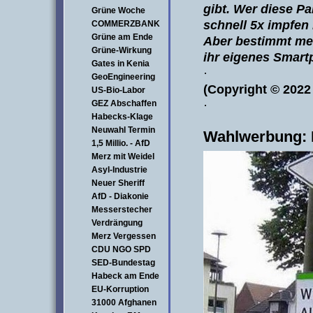
gibt. Wer diese Pa
Grüne Woche
schnell
5x impfen
COMMERZBANK
Grüne am Ende
Aber bestimmt mer
Grüne-Wirkung
ihr eigenes Smart
Gates in Kenia
·
GeoEngineering
(Copyright © 2022
US-Bio-Labor
·
GEZ Abschaffen
Habecks-Klage
Neuwahl Termin
Wahlwerbung: F
1,5 Millio. - AfD
Merz mit Weidel
Asyl-Industrie
Neuer Sheriff
AfD - Diakonie
Messerstecher
Verdrängung
Merz Vergessen
CDU NGO SPD
SED-Bundestag
Habeck am Ende
EU-Korruption
31000 Afghanen