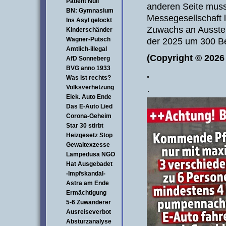
Patient Null
anderen Seite muss
BN: Gymnasium
Messegesellschaft l
Ins Asyl gelockt
Zuwachs an Ausste
Kinderschänder
Wagner-Putsch
der 2025 um 300 Be
Amtlich-illegal
(Copyright © 2026
AfD Sonneberg
BVG anno 1933
.
Was ist rechts?
Volksverhetzung
·
Elek. Auto Ende
Das E-Auto Lied
Corona-Geheim
Star 30 stirbt
Heizgesetz Stop
Gewaltexzesse
Lampedusa NGO
Hat Ausgebadet
-Impfskandal-
Astra am Ende
Ermächtigung
5-6 Zuwanderer
Ausreiseverbot
Absturzanalyse