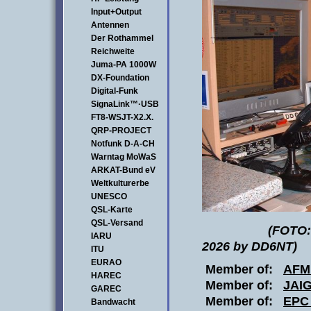
Input+Output
Antennen
Der Rothammel
Reichweite
Juma-PA 1000W
DX-Foundation
Digital-Funk
SignaLink™·USB
FT8-WSJT-X2.X.
QRP-PROJECT
Notfunk D-A-CH
Warntag MoWaS
ARKAT-Bund eV
Weltkulturerbe
UNESCO
QSL-Karte
QSL-Versand
(FOTO:
IARU
2026 by DD6NT)
ITU
EURAO
Member of:
AFM
HAREC
Member of:
JAIG
GAREC
Member of:
EPC
Bandwacht