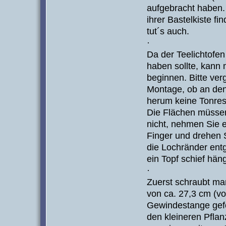
aufgebracht haben. 
ihrer Bastelkiste fi
tut´s auch.
·
Da der Teelichtofen
haben sollte, kann
beginnen. Bitte ver
Montage, ob an de
herum keine Tonrest
Die Flächen müssen
nicht, nehmen Sie 
Finger und drehen 
die Lochränder entg
ein Topf schief häng
·
Zuerst schraubt man
von ca. 27,3 cm (vo
Gewindestange gefol
den kleineren Pflan