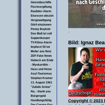
Getreideschiffe
Fischvergiftung
Raubtier-Alarm
Eisessen obszön
Vergewaltigung
Görli einzäunen
Penny Boykott
·
Das Maß ist voll
Suppenkasper
Bild: Ignaz Be
TV-Klima-Alarm
Impfarzt 59 tot
Meiler ans Netz
ZDF-Fake News
Habeck am Ende
- Myokarditis -
Hass und Hetze
Asyl-Tourismus
Stephan Kramer
13. August 1961
"Zufalls Grüne"
No, - thank you
Bürgergeld
Copyright © 2023 b
Handlungsfähig
Der Corona-Gau