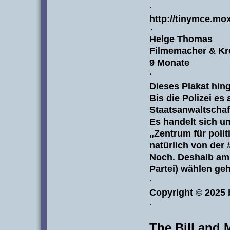
·
http://tinymce.m
·
Helge Thomas
Filmemacher & Kre
9 Monate
·
Dieses Plakat hin
Bis die Polizei es
Staatsanwaltschaf
Es handelt sich u
„Zentrum für polit
natürlich von der
Noch. Deshalb am 
Partei) wählen ge
·
Copyright © 2025
·
The Bill and 