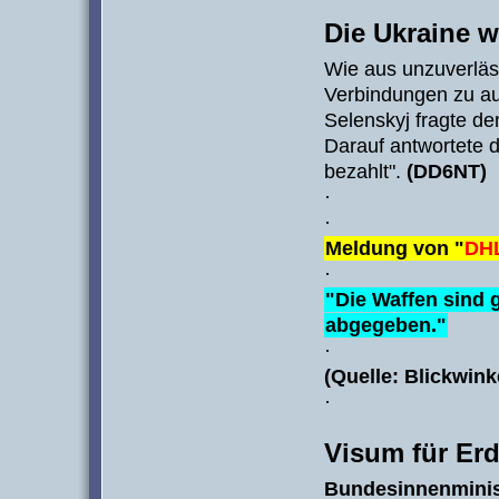
Die Ukraine w
Wie aus unzuverläss
Verbindungen zu a
Selenskyj fragte de
Darauf antwortete 
bezahlt".
(DD6NT)
·
·
Meldung von "
DH
·
"Die Waffen sind 
abgegeben."
·
(Quelle: Blickwink
·
Visum für Er
Bundesinnenminis