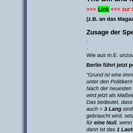
>>>
Link
<<< zur
(z.B. an das Magaz
Zusage der Sp
·
·
Wie aus m.E. unzuver
Berlin führt jetzt
"Grund ist eine im
unter den Politiker
Nach der neuesten 
wird jetzt als Maßei
Das bedeutet, das
auch =
3 Lang
sind
gebraucht wird, se
für
eine Null
, wen
dann ist das
1 Lau