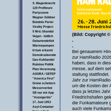
S. Wagenknecht
120 Profiteure
Partyszene
Wagner-Söldner
Bündnis Partei
Virality Project
5 Mrd.-Skandal
(Bild: Copyright 
Vegan - tödlich
.
Geburtendefizit
.
Wärmepumpen
Irrtum erkannt
Bei genauerem Hins
Demokratieende
zur HamRadio 2026 
Gas-Kuhhandel
haben, dass in die
Ruinöse Politik
messe, auf dem sel
Plan-Verarmung
staltung stattfindet
AGORA / SEFEP
"America First"
Jahr zur HamRadio
Grüne scheitern
um die Kosten der A
Messerverbot
dass ja letztes Jah
SB nur mit App
Friedrichshafen ge
"Anzeigeritis"
die Funkamateure ge
17. Juni 1953
Asyl-Container
auch viele Funkama