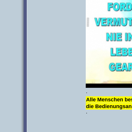
·
Alle Menschen bes
die Bedienungsanl
·