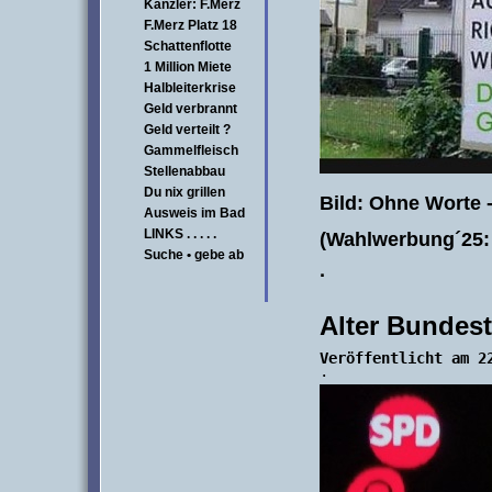
Kanzler: F.Merz
F.Merz Platz 18
Schattenflotte
1 Million Miete
Halbleiterkrise
Geld verbrannt
Geld verteilt ?
Gammelfleisch
Stellenabbau
Du nix grillen
Bild: Ohne Worte -
Ausweis im Bad
LINKS . . . . .
(Wahlwerbung´25:
Suche • gebe ab
·
Alter Bundes
Veröffentlicht am 2
·