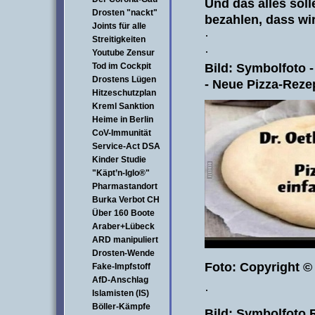
Und das alles sol
Drosten "nackt"
bezahlen, dass wi
Joints für alle
·
Streitigkeiten
·
Youtube Zensur
Bild: Symbolfoto -
Tod im Cockpit
Drostens Lügen
- Neue Pizza-Rezep
Hitzeschutzplan
Kreml Sanktion
Heime in Berlin
CoV-Immunität
Service-Act DSA
Kinder Studie
"Käpt’n-Iglo®"
Pharmastandort
Burka Verbot CH
Über 160 Boote
Araber+Lübeck
ARD manipuliert
Drosten-Wende
Foto: Copyright 
Fake-Impfstoff
AfD-Anschlag
·
Islamisten (IS)
Böller-Kämpfe
Bild: Symbolfoto 