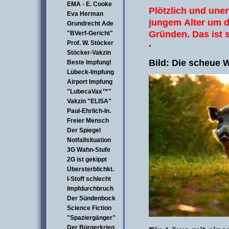
EMA - E. Cooke
Plötzlich und uner
Eva Herman
jungem
Alter um d
Grundrecht Ade
Gründen.
Das ist s
"BVerf-Gericht"
Prof. W. Stöcker
·
Stöcker-Vakzin
Bild: Die scheue
Beste Impfung!
Lübeck-Impfung
Airport Impfung
"LubecaVax™"
Vakzin "ELISA"
Paul-Ehrlich-In.
Freier Mensch
Der Spiegel
Notfallsituation
3G Wahn-Stufe
2G ist gekippt
Übersterblichkt.
I-Stoff schlecht
Impfdurchbruch
Der Sündenbock
Science Fiction
"Spaziergänger"
Der Bürgerkrieg