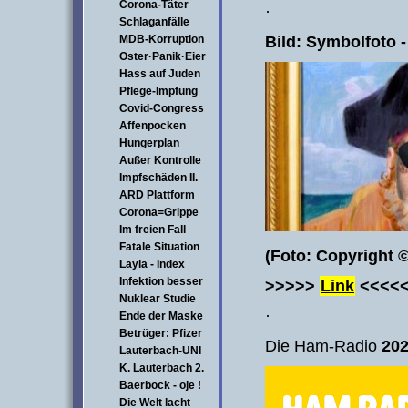
Corona-Täter
·
Schlaganfälle
Bild: Symbolfoto - 
MDB-Korruption
Oster·Panik·Eier
Hass auf Juden
Pflege-Impfung
Covid-Congress
Affenpocken
Hungerplan
Außer Kontrolle
Impfschäden II.
ARD Plattform
Corona=Grippe
Im freien Fall
Fatale Situation
(Foto: Copyright 
Layla - Index
Infektion besser
>>>>>
Link
<<<<
Nuklear Studie
·
Ende der Maske
Betrüger: Pfizer
Die Ham-Radio
20
Lauterbach-UNI
K. Lauterbach 2.
Baerbock - oje !
Die Welt lacht