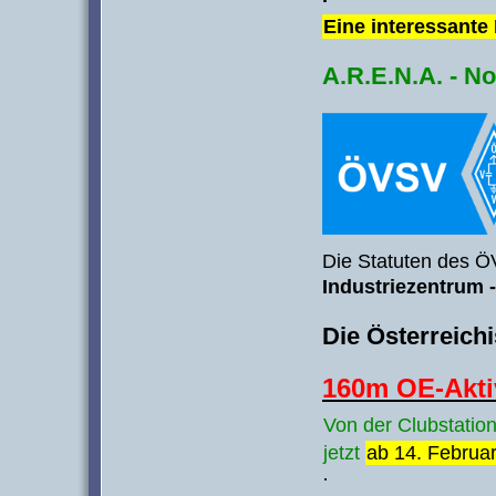
·
Eine interessante 
A.R.E.N.A. - N
Die Statuten des Ö
Industriezentrum 
Die Österreich
160m OE-Akti
Von der Clubstati
jetzt
ab 14. Februa
·