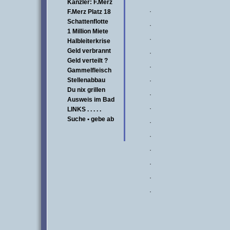
Kanzler: F.Merz
·
F.Merz Platz 18
Schattenflotte
·
1 Million Miete
·
Halbleiterkrise
Geld verbrannt
·
Geld verteilt ?
·
Gammelfleisch
Stellenabbau
·
Du nix grillen
·
Ausweis im Bad
·
LINKS . . . . .
Suche • gebe ab
·
·
·
·
·
·