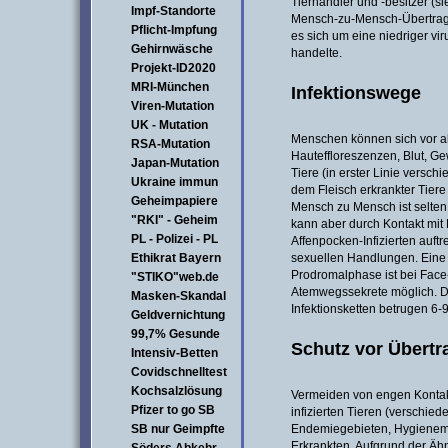
Tierhändler und -besitzer (s
Impf-Standorte
Mensch-zu-Mensch-Übertragu
Pflicht-Impfung
es sich um eine niedriger vir
Gehirnwäsche
handelte.
Projekt-ID2020
MRI-München
Infektionswege
Viren-Mutation
UK - Mutation
Menschen können sich vor al
RSA-Mutation
Hauteffloreszenzen, Blut, G
Japan-Mutation
Tiere (in erster Linie versc
Ukraine immun
dem Fleisch erkrankter Tiere
Geheimpapiere
Mensch zu Mensch ist selten
"RKI" - Geheim
kann aber durch Kontakt mit 
PL - Polizei - PL
Affenpocken-Infizierten auft
Ethikrat Bayern
sexuellen Handlungen. Eine 
Prodromalphase ist bei Fac
"STIKO"web.de
Atemwegssekrete möglich. D
Masken-Skandal
Infektionsketten betrugen 6-
Geldvernichtung
99,7% Gesunde
Schutz vor Übert
Intensiv-Betten
Covidschnelltest
Kochsalzlösung
Vermeiden von engen Kontakt
Pfizer to go SB
infizierten Tieren (verschied
SB nur Geimpfte
Endemiegebieten, Hygiene
Erkrankten. Aufgrund der Ähnl