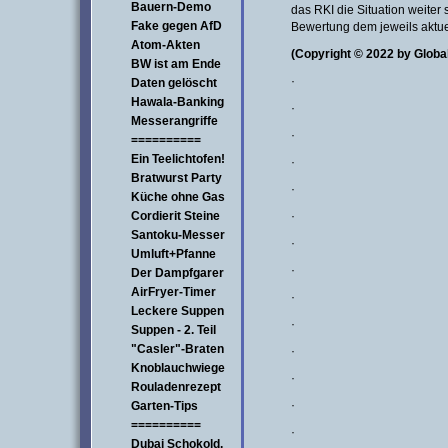
Bauern-Demo
das RKI die Situation weiter
Fake gegen AfD
Bewertung dem jeweils aktue
Atom-Akten
(Copyright © 2022 by Global
BW ist am Ende
·
Daten gelöscht
Hawala-Banking
·
Messerangriffe
·
==========
Ein Teelichtofen!
·
Bratwurst Party
·
Küche ohne Gas
Cordierit Steine
·
Santoku-Messer
·
Umluft+Pfanne
·
Der Dampfgarer
AirFryer-Timer
·
Leckere Suppen
·
Suppen - 2. Teil
"Casler"-Braten
·
Knoblauchwiege
·
Rouladenrezept
·
Garten-Tips
==========
·
Dubai Schokold.