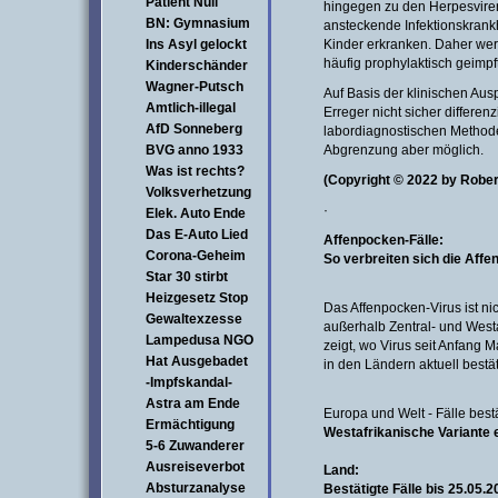
Patient Null
hingegen zu den Herpesviren
BN: Gymnasium
ansteckende Infektionskrank
Ins Asyl gelockt
Kinder erkranken. Daher we
häufig prophylaktisch geimpft
Kinderschänder
Wagner-Putsch
Auf Basis der klinischen Au
Amtlich-illegal
Erreger nicht sicher differenz
AfD Sonneberg
labordiagnostischen Methode
BVG anno 1933
Abgrenzung aber möglich.
Was ist rechts?
(Copyright © 2022 by Robert
Volksverhetzung
·
Elek. Auto Ende
Das E-Auto Lied
Affenpocken-Fälle:
Corona-Geheim
So verbreiten sich die Affe
Star 30 stirbt
Heizgesetz Stop
Das Affenpocken-Virus ist nic
Gewaltexzesse
außerhalb Zentral- und West
Lampedusa NGO
zeigt, wo Virus seit Anfang M
Hat Ausgebadet
in den Ländern aktuell bestät
-Impfskandal-
Astra am Ende
Europa und Welt - Fälle bestä
Ermächtigung
Westafrikanische Variante
5-6 Zuwanderer
Ausreiseverbot
Land:
Absturzanalyse
Bestätigte Fälle bis 25.05.