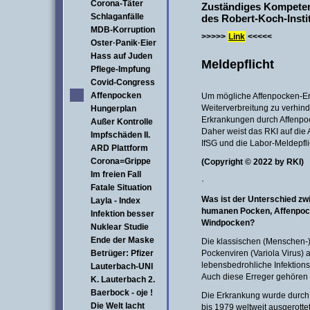
Corona-Täter
Zuständiges Kompete
Schlaganfälle
des Robert-Koch-Instit
MDB-Korruption
>>>>>
Link
<<<<<
Oster·Panik·Eier
Hass auf Juden
Meldepflicht
Pflege-Impfung
Covid-Congress
Affenpocken
Um mögliche Affenpocken-Er
Weiterverbreitung zu verhinde
Hungerplan
Erkrankungen durch Affenpoc
Außer Kontrolle
Daher weist das RKI auf die 
Impfschäden II.
IfSG und die Labor-Meldepfli
ARD Plattform
Corona=Grippe
(Copyright © 2022 by RKI)
Im freien Fall
·
Fatale Situation
Was ist der Unterschied zw
Layla - Index
humanen Pocken, Affenpoc
Infektion besser
Windpocken?
Nuklear Studie
Ende der Maske
Die klassischen (Menschen-
Betrüger: Pfizer
Pockenviren (Variola Virus) 
lebensbedrohliche Infektion
Lauterbach-UNI
Auch diese Erreger gehören
K. Lauterbach 2.
Baerbock - oje !
Die Erkrankung wurde durch
Die Welt lacht
bis 1979 weltweit ausgerottet