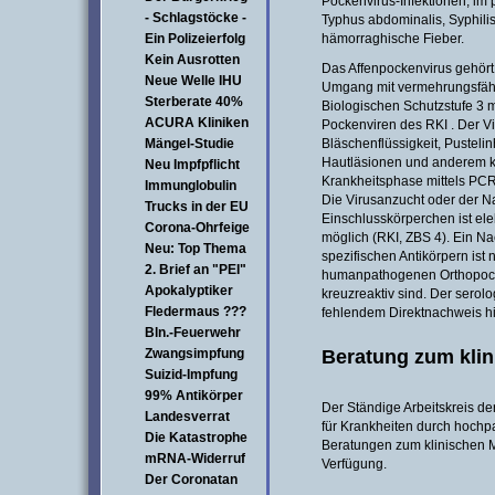
Pockenvirus-Infektionen, im 
- Schlagstöcke -
Typhus abdominalis, Syphilis
Ein Polizeierfolg
hämorraghische Fieber.
Kein Ausrotten
Das Affenpockenvirus gehört
Neue Welle IHU
Umgang mit vermehrungsfähig
Sterberate 40%
Biologischen Schutzstufe 3 mö
ACURA Kliniken
Pockenviren des RKI . Der Vi
Mängel-Studie
Bläschenflüssigkeit, Pusteli
Hautläsionen und anderem kl
Neu Impfpflicht
Krankheitsphase mittels PCR
Immunglobulin
Die Virusanzucht oder der N
Trucks in der EU
Einschlusskörperchen ist ele
Corona-Ohrfeige
möglich (RKI, ZBS 4). Ein N
Neu: Top Thema
spezifischen Antikörpern ist 
2. Brief an "PEI"
humanpathogenen Orthopock
Apokalyptiker
kreuzreaktiv sind. Der serol
Fledermaus ???
fehlendem Direktnachweis hil
Bln.-Feuerwehr
Beratung zum kli
Zwangsimpfung
Suizid-Impfung
99% Antikörper
Der Ständige Arbeitskreis 
Landesverrat
für Krankheiten durch hochp
Die Katastrophe
Beratungen zum klinischen 
mRNA-Widerruf
Verfügung.
Der Coronatan