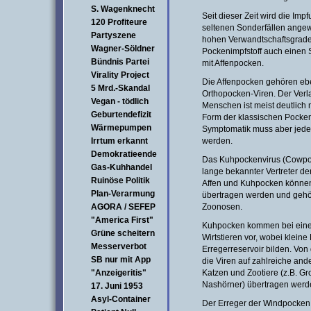
S. Wagenknecht
Seit dieser Zeit wird die Impf
120 Profiteure
seltenen Sonderfällen ange
Partyszene
hohen Verwandtschaftsgrades
Wagner-Söldner
Pockenimpfstoff auch einen S
Bündnis Partei
mit Affenpocken.
Virality Project
Die Affenpocken gehören ebe
5 Mrd.-Skandal
Orthopocken-Viren. Der Verl
Vegan - tödlich
Menschen ist meist deutlich 
Geburtendefizit
Form der klassischen Pocken
Wärmepumpen
Symptomatik muss aber jeder 
Irrtum erkannt
werden.
Demokratieende
Das Kuhpockenvirus (Cowpox 
Gas-Kuhhandel
lange bekannter Vertreter de
Ruinöse Politik
Affen und Kuhpocken könne
Plan-Verarmung
übertragen werden und gehö
AGORA / SEFEP
Zoonosen.
"America First"
Kuhpocken kommen bei eine
Grüne scheitern
Wirtstieren vor, wobei kleine
Messerverbot
Erregerreservoir bilden. Vo
SB nur mit App
die Viren auf zahlreiche and
"Anzeigeritis"
Katzen und Zootiere (z.B. Gr
Nashörner) übertragen werd
17. Juni 1953
Asyl-Container
Der Erreger der Windpocken 