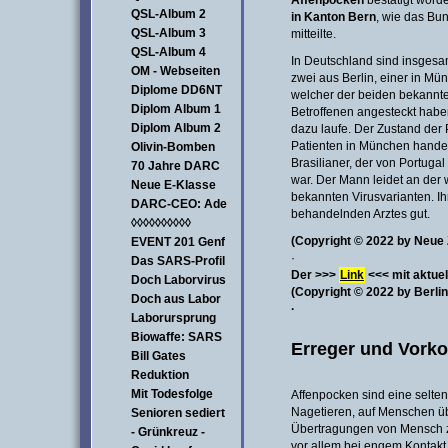
Affenpocken
bestätigt word
QSL-Album 2
in Kanton Bern
, wie das Bun
QSL-Album 3
mitteilte.
QSL-Album 4
In Deutschland sind insgesam
OM - Webseiten
zwei aus Berlin, einer in Mün
Diplome DD6NT
welcher der beiden bekannten
Diplom Album 1
Betroffenen angesteckt hab
Diplom Album 2
dazu laufe. Der Zustand der P
Patienten in München handel
Olivin-Bomben
Brasilianer, der von Portug
70 Jahre DARC
war. Der Mann leidet an der 
Neue E-Klasse
bekannten Virusvarianten. I
DARC-CEO: Ade
behandelnden Arztes gut.
◊◊◊◊◊◊◊◊◊◊
(Copyright © 2022 by Neue 
EVENT 201 Genf
·
Das SARS-Profil
Der >>>
Link
<<< mit aktuel
Doch Laborvirus
(Copyright © 2022 by Berli
Doch aus Labor
·
Laborursprung
Biowaffe: SARS
Erreger und Vor
Bill Gates
Reduktion
Mit Todesfolge
Affenpocken sind eine selten
Nagetieren, auf Menschen üb
Senioren sediert
Übertragungen von Mensch z
- Grünkreuz -
vor allem bei engem Kontakt