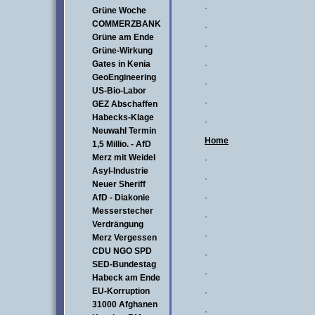
·
Grüne Woche
COMMERZBANK
·
Grüne am Ende
·
Grüne-Wirkung
Gates in Kenia
·
GeoEngineering
·
US-Bio-Labor
·
GEZ Abschaffen
Habecks-Klage
·
Neuwahl Termin
Home
1,5 Millio. - AfD
Merz mit Weidel
·
Asyl-Industrie
·
Neuer Sheriff
AfD - Diakonie
·
Messerstecher
·
Verdrängung
·
Merz Vergessen
CDU NGO SPD
·
SED-Bundestag
·
Habeck am Ende
EU-Korruption
·
31000 Afghanen
·