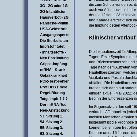
Söders Abkehr
die zum Schutz vor den echte
3G - 2G oder 1G
auch vor Affenpocken. In der
2G-Infantilisten
der modifiziertes Vacciniavi
Hausverbot - 2G
und Kanada erstreckt sich di
Panische-Politik
die Impfung gegen Affenpoc
USA-Geldstrafe
Ausgangssperre
Klinischer Verlauf
Die Sterbelisten
Impfstoff tötet
Die Inkubationszeit für Affe
- Inhaltsstoffe -
Tagen. Erste Symptome der Kr
Neu Entzündung
und Rückenschmerzen und g
Grippe-Impfung
Tage nach dem Auftreten von
mRNA - Krank
Hauteffloreszenzen, welche 
Gefäßkrankheit
Vesikula und Pustula durchla
PCR-Test-Fehler
abfallen. Die Hauteffloresz
Prof.Dr.B.Bridle
breiten sich dann auf andere
Regel-Blutung
einigen aktuell (Mai 2022) 
Beginn der Effloreszenzen im
Totgeimpft ? ? ?
Der mRNA-Tod
Im Gegensatz zu den seit 1
Neu-Ansteckung
verlaufen Affenpocken jedoch
53. Sitzung 1.
meisten Menschen erholen s
54. Sitzung 2.
Insgesamt ist die Prognose d
können bei einigen Betroffen
55. Sitzung 3.
Kindern unter 16 Jahren, die 
63. Sitzung 4.