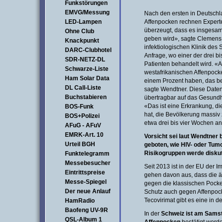
Funkstörungen
EMVG/Messung
Nach den ersten in Deutsch
LED-Lampen
Affenpocken rechnen Experten
überzeugt, dass es insgesam
Ohne Club
geben wird», sagte Clemens 
Knackpunkt
infektiologischen Klinik de
DARC-Clubhotel
Anfrage, wo einer der drei b
SDR-NETZ-DL
Patienten behandelt wird. «
Schwarze-Liste
westafrikanischen Affenpocke
Ham Solar Data
einem Prozent haben, das bet
DL Call-Liste
sagte Wendtner. Diese Daten
Buchstabieren
übertragbar auf das Gesund
«Das ist eine Erkrankung, di
BOS-Funk
hat, die Bevölkerung massiv 
BOS+Polizei
etwa drei bis vier Wochen a
AFuG - AFuV
EMRK-Art. 10
Vorsicht sei laut Wendtner
Urteil BGH
geboten, wie HIV- oder Tum
Risikogruppen werde diskut
Funktelegramm
Messebesucher
Seit 2013 ist in der EU der 
Eintrittspreise
gehen davon aus, dass die ä
Messe-Spiegel
gegen die klassischen Pocke
Der neue Anlauf
Schutz auch gegen Affenpoc
Tecovirimat gibt es eine in 
HamRadio
Baofeng UV-9R
In der
Schweiz ist am Samsta
QSL-Album 1