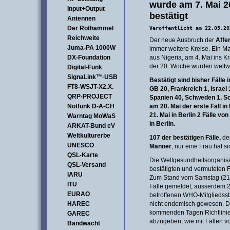
wurde am 7. Mai 2
Input+Output
bestätigt
Antennen
Der Rothammel
Veröffentlicht am 22.05.20
Reichweite
Der neue Ausbruch der
Affe
Juma-PA 1000W
immer weitere Kreise. Ein M
DX-Foundation
aus Nigeria, am 4. Mai ins 
der 20. Woche wurden weltwe
Digital-Funk
SignaLink™·USB
Bestätigt sind bisher Fälle 
FT8-WSJT-X2.X.
GB 20, Frankreich 1, Israel 1
QRP-PROJECT
Spanien 40, Schweden 1, Sc
Notfunk D-A-CH
am 20. Mai der erste Fall i
21. Mai in Berlin 2 Fälle vo
Warntag MoWaS
in Berlin.
ARKAT-Bund eV
Weltkulturerbe
107 der bestätigen Fälle,
der
UNESCO
Männer
; nur eine Frau hat si
QSL-Karte
Die Weltgesundheitsorganisa
QSL-Versand
bestätigten und vermuteten F
IARU
Zum Stand vom Samstag (21.
ITU
Fälle gemeldet, ausserdem 28
EURAO
betroffenen WHO-Mitgliedsst
HAREC
nicht endemisch gewesen. Di
kommenden Tagen Richtlinie
GAREC
abzugeben, wie mit Fällen v
Bandwacht