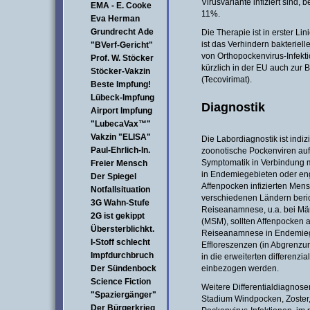
Virusvariante infiziert sind, 
EMA - E. Cooke
11%.
Eva Herman
Grundrecht Ade
Die Therapie ist in erster Li
ist das Verhindern bakteriel
"BVerf-Gericht"
von Orthopockenvirus-Infekti
Prof. W. Stöcker
kürzlich in der EU auch zur
Stöcker-Vakzin
(Tecovirimat).
Beste Impfung!
Lübeck-Impfung
Diagnostik
Airport Impfung
"LubecaVax™"
Vakzin "ELISA"
Die Labordiagnostik ist indiz
Paul-Ehrlich-In.
zoonotische Pockenviren au
Symptomatik in Verbindung m
Freier Mensch
in Endemiegebieten oder en
Der Spiegel
Affenpocken infizierten Men
Notfallsituation
verschiedenen Ländern beric
3G Wahn-Stufe
Reiseanamnese, u.a. bei Mä
2G ist gekippt
(MSM), sollten Affenpocken
Übersterblichkt.
Reiseanamnese in Endemieg
I-Stoff schlecht
Effloreszenzen (in Abgrenzu
Impfdurchbruch
in die erweiterten differenz
Der Sündenbock
einbezogen werden.
Science Fiction
Weitere Differentialdiagnos
"Spaziergänger"
Stadium Windpocken, Zoster
Der Bürgerkrieg