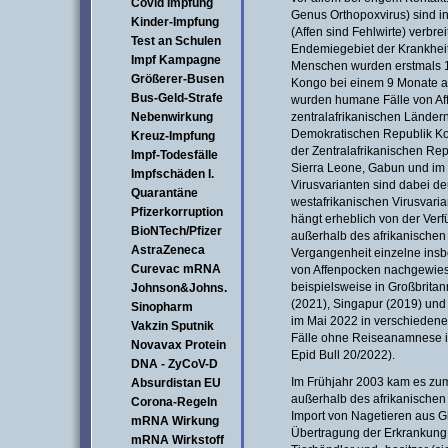
Covid Impfung
Genus Orthopoxvirus) sind in
Kinder-Impfung
(Affen sind Fehlwirte) verbrei
Test an Schulen
Endemiegebiet der Krankhei
Impf Kampagne
Menschen wurden erstmals 1
Größerer-Busen
Kongo bei einem 9 Monate alt
Bus-Geld-Strafe
wurden humane Fälle von Af
Nebenwirkung
zentralafrikanischen Ländern
Demokratischen Republik Ko
Kreuz-Impfung
der Zentralafrikanischen Repu
Impf-Todesfälle
Sierra Leone, Gabun und im 
Impfschäden I.
Virusvarianten sind dabei deu
Quarantäne
westafrikanischen Virusvaria
Pfizerkorruption
hängt erheblich von der Verf
BioNTech/Pfizer
außerhalb des afrikanischen
AstraZeneca
Vergangenheit einzelne insb
Curevac mRNA
von Affenpocken nachgewies
beispielsweise in Großbrita
Johnson&Johns.
(2021), Singapur (2019) und
Sinopharm
im Mai 2022 in verschiedene
Vakzin Sputnik
Fälle ohne Reiseanamnese in
Novavax Protein
Epid Bull 20/2022).
DNA - ZyCoV-D
Im Frühjahr 2003 kam es zu
Absurdistan EU
außerhalb des afrikanischen
Corona-Regeln
Import von Nagetieren aus Gha
mRNA Wirkung
Übertragung der Erkrankung e
mRNA Wirkstoff