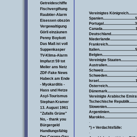
Getreideschiffe
Fischvergiftung
Vereinigtes Königreich.........
Raubtier-Alarm
Spanien................................
Eisessen obszön
Portugal..................................
Vergewaltigung
Canada.................................
Görli einzäunen
Deutschland.........................
Penny Boykott
Niederlande............................
Das Maß ist voll
Frankreich...............................
Suppenkasper
Italien.....................................
Belgien.....................................
TV-Klima-Alarm
Vereinigte Staaten................
Impfarzt 59 tot
Australien...............................
Meiler ans Netz
Schweiz...................................
ZDF-Fake News
Schweden...............................
Habeck am Ende
Israel........................................
- Myokarditis -
Österreich...............................
Hass und Hetze
Dänemark...............................
Asyl-Tourismus
Vereinigte Arabische Emirat
Tschechische Republik..........
Stephan Kramer
Slowenien................................
13. August 1961
Argentinien.............................
"Zufalls Grüne"
Marokko..................................
No, - thank you
·
Bürgergeld
*) = Verdachtsfälle:
Handlungsfähig
·
Der Corona-Gau