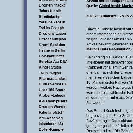
Anzahl der bestätigten Fäll
Drosten "nackt"
Quelle:
Global.health Monk
Joints für alle
·
Zuletzt aktualisiert: 25.05.
Streitigkeiten
·
Youtube Zensur
Tod im Cockpit
Hinweis: Tabelle basiert au
Drostens Lügen
einem internationalen Netzw
Hitzeschutzplan
zeigen Fälle des aktuellen A
Afrikas bekannt geworden si
Kreml Sanktion
Melinda Gates-Foundation)
Heime in Berlin
CoV-Immunität
Seit Anfang Mai werden aus
Service-Act DSA
Infektionen mit dem Affenpo
Kinder Studie
Krankheit vor allem in Zentra
offenbar hat sich der Erreger
"Käpt’n-Iglo®"
mehreren westlichen Ländern
Pharmastandort
19. Mai ein erster Fall von
Burka Verbot CH
worden, weitere Nachweise fo
Über 160 Boote
waren bereits zahlreiche Fä
Araber+Lübeck
geworden, darunter aus Groß
ARD manipuliert
Schweden.
Drosten-Wende
Das Robert Koch-Institut geh
Fake-Impfstoff
begrenzt bleibt. „Eine Gefäh
AfD-Anschlag
Bevölkerung in Deutschland 
Islamisten (IS)
gering eingeschätzt", teilte 
Böller-Kämpfe
Deutschland mit. Die Behörde