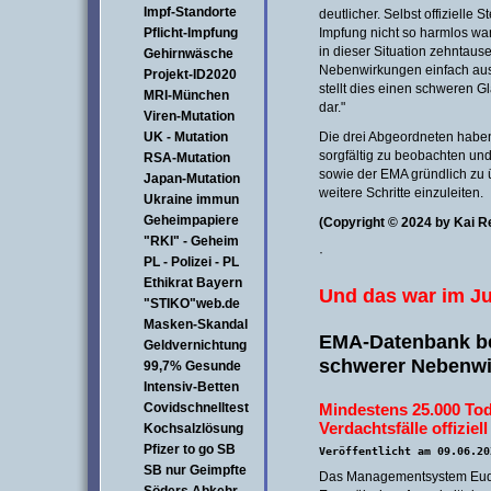
Impf-Standorte
deutlicher. Selbst offizielle
Pflicht-Impfung
Impfung nicht so harmlos wa
in dieser Situation zehntaus
Gehirnwäsche
Nebenwirkungen einfach au
Projekt-ID2020
stellt dies einen schweren G
MRI-München
dar."
Viren-Mutation
UK - Mutation
Die drei Abgeordneten habe
sorgfältig zu beobachten un
RSA-Mutation
sowie der EMA gründlich zu
Japan-Mutation
weitere Schritte einzuleiten.
Ukraine immun
Geheimpapiere
(Copyright © 2024 by Kai R
"RKI" - Geheim
·
PL - Polizei - PL
Ethikrat Bayern
Und das war im Ju
"STIKO"web.de
Masken-Skandal
EMA-Datenbank be
Geldvernichtung
schwerer Nebenw
99,7% Gesunde
Intensiv-Betten
Covidschnelltest
Mindestens 25.000 Tod
Verdachtsfälle offiziell
Kochsalzlösung
Pfizer to go SB
Veröffentlicht am 09.06.20
SB nur Geimpfte
Das Managementsystem Eudr