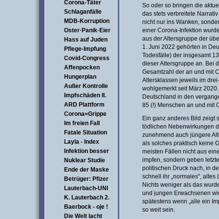
Corona-Täter
So oder so bringen die akt
Schlaganfälle
das stets verbreitete Narrat
MDB-Korruption
nicht nur ins Wanken, sonder
Oster·Panik·Eier
einer Corona-Infektion wur
aus der Altersgruppe der üb
Hass auf Juden
1. Juni 2022 gehörten in De
Pflege-Impfung
Todesfälle) der insgesamt 1
Covid-Congress
dieser Altersgruppe an. Bei 
Affenpocken
Gesamtzahl der an und mit C
Hungerplan
Altersklassen jeweils im drei
Außer Kontrolle
wohlgemerkt seit März 2020. 
Impfschäden II.
Deutschland in den vergang
ARD Plattform
85 (!) Menschen an und mit 
Corona=Grippe
Ein ganz anderes Bild zeigt
Im freien Fall
tödlichen Nebenwirkungen d
Fatale Situation
zunehmend auch jüngere Alter
Layla - Index
als solches praktisch keine G
Infektion besser
meisten Fällen nicht aus ei
impfen, sondern geben letzt
Nuklear Studie
politischen Druck nach, in d
Ende der Maske
schnell ihr „normales", alt
Betrüger: Pfizer
Nichts weniger als das wurd
Lauterbach-UNI
und jungen Erwachsenen wie
K. Lauterbach 2.
spätestens wenn „alle ein I
Baerbock - oje !
so weit sein.
Die Welt lacht