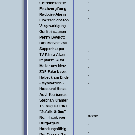
·
Getreideschiffe
Fischvergiftung
·
Raubtier-Alarm
·
Eisessen obszön
Vergewaltigung
·
Görli einzäunen
·
Penny Boykott
·
Das Maß ist voll
Suppenkasper
·
TV-Klima-Alarm
·
Impfarzt 59 tot
Meiler ans Netz
·
ZDF-Fake News
·
Habeck am Ende
- Myokarditis -
·
Hass und Hetze
·
Asyl-Tourismus
·
Stephan Kramer
13. August 1961
·
"Zufalls Grüne"
Home
No, - thank you
Bürgergeld
·
Handlungsfähig
·
Der Corona-Gau