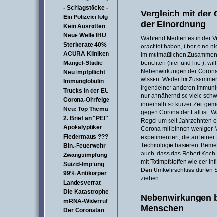
- Schlagstöcke -
Vergleich mit der 
Ein Polizeierfolg
der Einordnung
Kein Ausrotten
Neue Welle IHU
Während Medien es in der V
Sterberate 40%
erachtet haben, über eine ni
ACURA Kliniken
im mutmaßlichen Zusammenh
Mängel-Studie
berichten (hier und hier), w
Nebenwirkungen der Corona
Neu Impfpflicht
wissen. Weder im Zusammen
Immunglobulin
irgendeiner anderen Immuni
Trucks in der EU
nur annähernd so viele sch
Corona-Ohrfeige
innerhalb so kurzer Zeit geme
Neu: Top Thema
gegen Corona der Fall ist. Wä
2. Brief an "PEI"
Regel um seit Jahrzehnten er
Apokalyptiker
Corona mit binnen weniger 
Fledermaus ???
experimentiert, die auf eine
Technologie basieren. Beme
Bln.-Feuerwehr
auch, dass das Robert Koch-In
Zwangsimpfung
mit Totimpfstoffen wie der I
Suizid-Impfung
Den Umkehrschluss dürfen Sie
99% Antikörper
ziehen.
Landesverrat
Die Katastrophe
Nebenwirkungen be
mRNA-Widerruf
Menschen
Der Coronatan