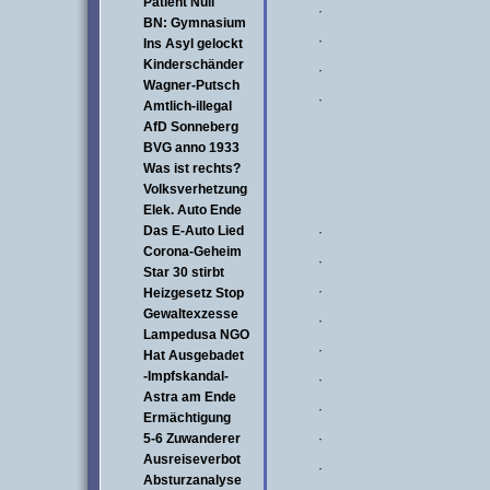
Patient Null
·
BN: Gymnasium
·
Ins Asyl gelockt
Kinderschänder
·
Wagner-Putsch
·
Amtlich-illegal
AfD Sonneberg
BVG anno 1933
Was ist rechts?
Volksverhetzung
Elek. Auto Ende
Das E-Auto Lied
·
Corona-Geheim
·
Star 30 stirbt
·
Heizgesetz Stop
Gewaltexzesse
·
Lampedusa NGO
·
Hat Ausgebadet
-Impfskandal-
·
Astra am Ende
·
Ermächtigung
5-6 Zuwanderer
·
Ausreiseverbot
·
Absturzanalyse