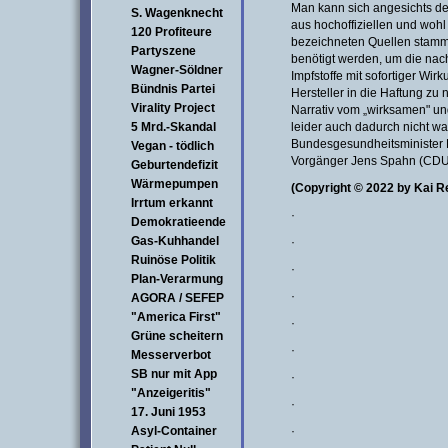
Man kann sich angesichts de
S. Wagenknecht
aus hochoffiziellen und wohl
120 Profiteure
bezeichneten Quellen stamm
Partyszene
benötigt werden, um die nac
Wagner-Söldner
Impfstoffe mit sofortiger Wi
Bündnis Partei
Hersteller in die Haftung zu 
Virality Project
Narrativ vom „wirksamen" und
5 Mrd.-Skandal
leider auch dadurch nicht wa
Bundesgesundheitsminister 
Vegan - tödlich
Vorgänger Jens Spahn (CDU) 
Geburtendefizit
Wärmepumpen
(Copyright © 2022 by Kai R
Irrtum erkannt
·
Demokratieende
Gas-Kuhhandel
·
Ruinöse Politik
·
Plan-Verarmung
·
AGORA / SEFEP
"America First"
·
Grüne scheitern
·
Messerverbot
SB nur mit App
·
"Anzeigeritis"
·
17. Juni 1953
Asyl-Container
·