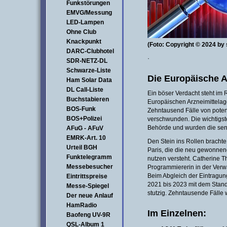
Funkstörungen
EMVG/Messung
LED-Lampen
Ohne Club
Knackpunkt
(Foto: Copyright © 2024 by
DARC-Clubhotel
·
SDR-NETZ-DL
Schwarze-Liste
Die Europäische A
Ham Solar Data
DL Call-Liste
Ein böser Verdacht steht im
Buchstabieren
Europäischen Arzneimittelag
BOS-Funk
Zehntausend Fälle von pote
BOS+Polizei
verschwunden. Die wichtigst
Behörde und wurden die sen
AFuG - AFuV
EMRK-Art. 10
Den Stein ins Rollen brachte
Urteil BGH
Paris, die die neu gewonnene
Funktelegramm
nutzen versteht. Catherine The
Messebesucher
Programmiererin in der Verw
Beim Abgleich der Eintragun
Eintrittspreise
2021 bis 2023 mit dem Stan
Messe-Spiegel
stutzig. Zehntausende Fälle
Der neue Anlauf
HamRadio
Im Einzelnen:
Baofeng UV-9R
QSL-Album 1