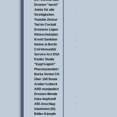
Drosten "nackt"
·
Joints für alle
·
Streitigkeiten
·
Youtube Zensur
Tod im Cockpit
·
Drostens Lügen
·
Hitzeschutzplan
Kreml Sanktion
·
Heime in Berlin
·
CoV-Immunität
·
Service-Act DSA
Kinder Studie
·
"Käpt’n-Iglo®"
·
Pharmastandort
Burka Verbot CH
·
Über 160 Boote
·
Araber+Lübeck
ARD manipuliert
·
Drosten-Wende
·
Fake-Impfstoff
·
AfD-Anschlag
Islamisten (IS)
·
Böller-Kämpfe