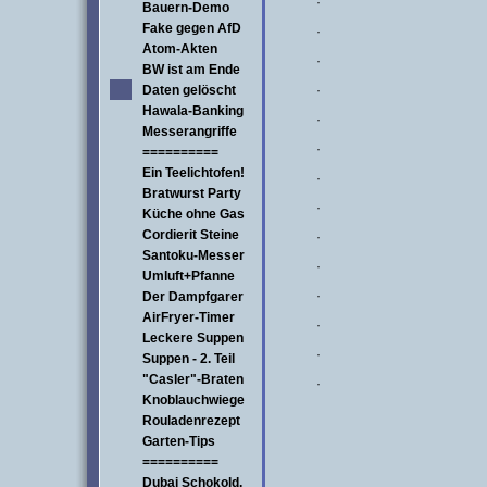
·
Bauern-Demo
Fake gegen AfD
·
Atom-Akten
·
BW ist am Ende
Daten gelöscht
·
Hawala-Banking
·
Messerangriffe
·
==========
Ein Teelichtofen!
·
Bratwurst Party
·
Küche ohne Gas
Cordierit Steine
·
Santoku-Messer
·
Umluft+Pfanne
·
Der Dampfgarer
AirFryer-Timer
·
Leckere Suppen
·
Suppen - 2. Teil
"Casler"-Braten
·
Knoblauchwiege
Rouladenrezept
Garten-Tips
==========
Dubai Schokold.