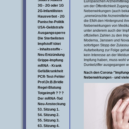
Söders Abkehr
Europäischen Arzneimittelag
3G - 2G oder 1G
um der Öffentlichkeit Zugan
2G-Infantilisten
Nebenwirkungen (auch beka
„unerwünschte Arzneimittelw
Hausverbot - 2G
die EMA den Hintergrund ihre
Panische-Politik
Nebenwirkungen von Medikam
USA-Geldstrafe
unter anderem auch der Impf
Ausgangssperre
offiziellen Zahlen zu den Imp
Die Sterbelisten
Moderna, Janssen und Novav
Impfstoff tötet
sofortigen Stopp der Zulassun
- Inhaltsstoffe -
Aufarbeitung zur Folge geha
Neu Entzündung
kein Interesse an der Meld
Impfung haben, muss wohl vo
Grippe-Impfung
Dunkelziffer ausgegangen w
mRNA - Krank
Gefäßkrankheit
Nach den Corona-"Impfunge
PCR-Test-Fehler
Nebenwirkungen -
und viele
Prof.Dr.B.Bridle
Regel-Blutung
Totgeimpft ? ? ?
Der mRNA-Tod
Neu-Ansteckung
53. Sitzung 1.
54. Sitzung 2.
55. Sitzung 3.
63. Sitzung 4.