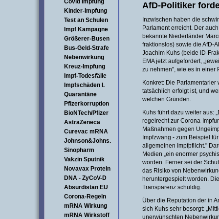
Covid Impfung
AfD-Politiker ford
Kinder-Impfung
Inzwischen haben die schw
Test an Schulen
Parlament erreicht. Der auch
Impf Kampagne
bekannte Niederländer Marce
Größerer-Busen
fraktionslos) sowie die AfD
Bus-Geld-Strafe
Joachim Kuhs (beide ID-Fra
Nebenwirkung
EMA jetzt aufgefordert, „jew
Kreuz-Impfung
zu nehmen", wie es in einer 
Impf-Todesfälle
Konkret: Die Parlamentarier 
Impfschäden I.
tatsächlich erfolgt ist, und 
Quarantäne
welchen Gründen.
Pfizerkorruption
Kuhs führt dazu weiter aus:
BioNTech/Pfizer
regelrecht zur Corona-Impfun
AstraZeneca
Maßnahmen gegen Ungeimpfte,
Curevac mRNA
Impfzwang - zum Beispiel für
Johnson&Johns.
allgemeinen Impfpflicht." Dar
Sinopharm
Medien „ein enormer psychi
Vakzin Sputnik
worden. Ferner sei der Schut
Novavax Protein
das Risiko von Nebenwirkun
DNA - ZyCoV-D
heruntergespielt worden. Die
Absurdistan EU
Transparenz schuldig.
Corona-Regeln
Über die Reputation der in
mRNA Wirkung
sich Kuhs sehr besorgt: „Mit
mRNA Wirkstoff
unerwünschten Nebenwirkun