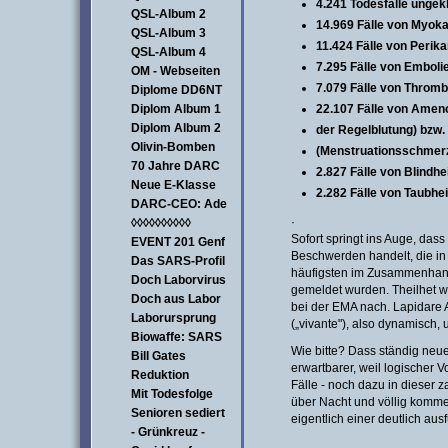
4.241 Todesfälle ungek
QSL-Album 2
14.969 Fälle von Myoka
QSL-Album 3
11.424 Fälle von Perika
QSL-Album 4
7.295 Fälle von Embolie
OM - Webseiten
7.079 Fälle von Thromb
Diplome DD6NT
Diplom Album 1
22.107 Fälle von Amen
Diplom Album 2
der
Regelblutung) bzw
Olivin-Bomben
(Menstruationsschmer
70 Jahre DARC
2.827 Fälle von Blindhe
Neue E-Klasse
2.282 Fälle von Taubhei
DARC-CEO: Ade
·
◊◊◊◊◊◊◊◊◊◊
Sofort springt ins Auge, das
EVENT 201 Genf
Beschwerden handelt, die i
Das SARS-Profil
häufigsten im Zusammenhang
Doch Laborvirus
gemeldet wurden. Theilhet wol
Doch aus Labor
bei der EMA nach. Lapidare 
Laborursprung
(„vivante"), also dynamisch
Biowaffe: SARS
Wie bitte? Dass ständig neu
Bill Gates
erwartbarer, weil logischer
Reduktion
Fälle - noch dazu in dieser
Mit Todesfolge
über Nacht und völlig komme
Senioren sediert
eigentlich einer deutlich aus
- Grünkreuz -