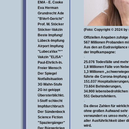
EMA - E. Cooke
Eva Herman
Grundrecht Ade
"BVerf-Gericht"
Prof. W. Stöcker
Stöcker-Vakzin
(Foto: Copyright © 2024 by
Beste Impfung!
Offiziellen Angaben zufolge
Lübeck-Impfung
567 Millionen Probanden mi
Airport Impfung
Aus den an Eudravigilance 
"LubecaVax™"
der Impfkampagne:
Vakzin "ELISA"
·
25.076 Todesfälle und mehr
Paul-Ehrlich-In.
1,8 Millionen Fälle von Neb
Freier Mensch
1,3 Millionen „schwerwiege
Der Spiegel
führte die Corona-Impfung 
Notfallsituation
151.037 Hospitalisierungen
3G Wahn-Stufe
73.604 Behinderungen,
2G ist gekippt
34.900 lebensbedrohlichen
Übersterblichkt.
551 Geburtsfehlern.
I-Stoff schlecht
·
Da diese Zahlen für wirklic
Impfdurchbruch
ohne großen Aufwand sehr e
Der Sündenbock
verwundert es umso mehr, d
Science Fiction
aller Ausführlichkeit über 
"Spaziergänger"
wird.
Der Bürgerkrieg