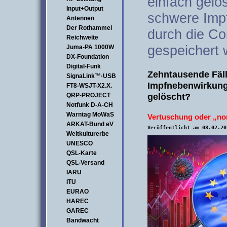
einfach gelö
Input+Output
schwere Imp
Antennen
Der Rothammel
durch die Co
Reichweite
gespeichert 
Juma-PA 1000W
DX-Foundation
Digital-Funk
Zehntausende Fäl
SignaLink™·USB
Impfnebenwirkun
FT8-WSJT-X2.X.
gelöscht?
QRP-PROJECT
Notfunk D-A-CH
Warntag MoWaS
Vertuschung oder „no
ARKAT-Bund eV
Veröffentlicht am 08.02.20
Weltkulturerbe
UNESCO
QSL-Karte
QSL-Versand
IARU
ITU
EURAO
HAREC
GAREC
Bandwacht