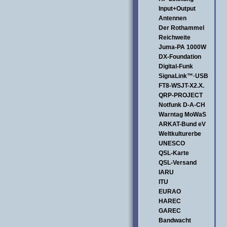
Input+Output
Antennen
Der Rothammel
Reichweite
Juma-PA 1000W
DX-Foundation
Digital-Funk
SignaLink™·USB
FT8-WSJT-X2.X.
QRP-PROJECT
Notfunk D-A-CH
Warntag MoWaS
ARKAT-Bund eV
Weltkulturerbe
UNESCO
QSL-Karte
QSL-Versand
IARU
ITU
EURAO
HAREC
GAREC
Bandwacht