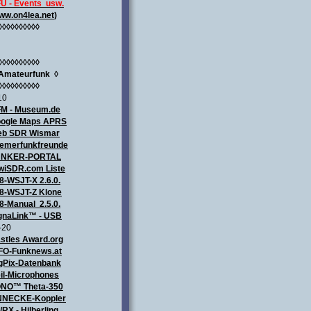
U - Events usw.
ww.on4lea.net
)
◊◊◊◊◊◊◊◊◊◊
◊◊◊◊◊◊◊◊◊◊
Amateurfunk
◊
◊◊◊◊◊◊◊◊◊◊
10
M - Museum.de
ogle Maps APRS
b SDR Wismar
emerfunkfreunde
UNKER-PORTAL
wiSDR.com Liste
8-WSJT-X 2.6.0.
8-WSJT-Z Klone
8-Manual 2.5.0.
gnaLink™ - USB
-20
stles Award.org
FO-Funknews.at
gPix-Datenbank
il-Microphones
NO™ Theta-350
NECKE-Koppler
/RX - Hilberling