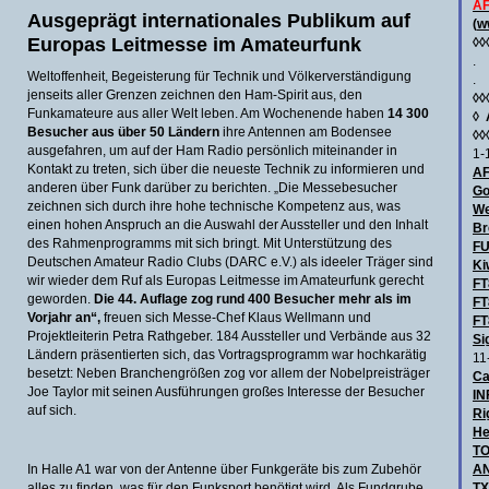
AF
Ausgeprägt internationales Publikum auf
(
w
Europas Leitmesse im Amateurfunk
◊◊
.
Weltoffenheit, Begeisterung für Technik und Völkerverständigung
.
jenseits aller Grenzen zeichnen den Ham-Spirit aus, den
◊◊
Funkamateure aus aller Welt leben. Am Wochenende haben
14 300
◊
Besucher aus über 50 Ländern
ihre Antennen am Bodensee
◊◊
ausgefahren, um auf der Ham Radio persönlich miteinander in
1-
Kontakt zu treten, sich über die neueste Technik zu informieren und
AF
anderen über Funk darüber zu berichten. „Die Messebesucher
Go
zeichnen sich durch ihre hohe technische Kompetenz aus, was
We
einen hohen Anspruch an die Auswahl der Aussteller und den Inhalt
Br
des Rahmenprogramms mit sich bringt. Mit Unterstützung des
F
Deutschen Amateur Radio Clubs (DARC e.V.) als ideeler Träger sind
Ki
wir wieder dem Ruf als Europas Leitmesse im Amateurfunk gerecht
FT
geworden.
Die 44. Auflage zog rund 400 Besucher mehr als im
FT
Vorjahr an“,
freuen sich Messe-Chef Klaus Wellmann und
FT
Projektleiterin Petra Rathgeber. 184 Aussteller und Verbände aus 32
Si
Ländern präsentierten sich, das Vortragsprogramm war hochkarätig
11
besetzt: Neben Branchengrößen zog vor allem der Nobelpreisträger
Ca
Joe Taylor mit seinen Ausführungen großes Interesse der Besucher
IN
auf sich.
Ri
He
TO
In Halle A1 war von der Antenne über Funkgeräte bis zum Zubehör
AN
alles zu finden, was für den Funksport benötigt wird. Als Fundgrube
TX