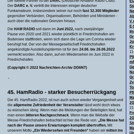
Der ideelle Partner ist der
DARC
(Deutscher Amateur Radio Club).
E
Der
DARC e. V.
vertritt die Interessen einiger deutscher
St
Funkamateure, insbesondere seiner nur noch
fast 32.300 Mitglieder
Ne
gegenüber Verbänden, Organisationen, Behörden und Ministerien -
Ab
auch über die nationalen Grenzen hinaus.
V 
E·
Die
HAM RADIO
soll dann im
Juni 2022,
nach zweijähriger
Im
Pause von 2020 und 2021 wieder pünktlich in Friedrichshafen am
Gr
Bodensee stattfinden, wenn sich dann die Lage um Corona wieder
Jo
beruhigt hat. Der von der Messegesellschaft Friedrichshafen
Kr
angekündigte Ausstellungstermin ist für den
24.06. bis 26.06.2022
11
vermerkt worden. Also dann, auf ein Wiedersehen im Juni 2022 in
Pf
Friedrichshafen.
mR
Ge
(Copyright © 2022 Nachrichten-Archiv DD6NT)
No
·
Gr
Zy
To
45. HamRadio - starker Besucherrückgang
Pf
Ma
Die 45. HamRadio 2022, ist nun auch schon wieder Vergangenheit und
2G
die
allgemeine Zufriedenheit der Veranstalter
lässt wohl doch etwas
21
zu wünschen übrig. Wenn man die Meldungen der Beteiligten liest, hat
Fr
man einen
bitteren Nachgeschmack
. Wenn man die Website der
2G
Messe-Friedrichshafen betrachtet ist hier die Rede von:
„Die Messe hat
St
nach der Pause unsere Erwartungen komplett übertroffen.
Mit
Ma
unserem Motto
„Ein Wiedersehen mit Freunden“
haben wir
mitten ins
Üb