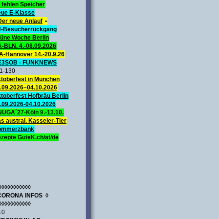
 fehlen Speicher
ue E-Klasse
Der neue Anlauf
•
-Besucherrückgang
üne Woche Berlin
A-BLN. 4.-08.09.2026
A-Hannover 14.-20.9.26
E3SOB - FUNKNEWS
1-130
toberfest in München
.09.2026–04.10.2026
toberfest Hofbräu Berlin
.09.2026-04.10.2026
UGA´27-Köln 9.-13.10.
s austral. Kasseler-Tier
ommerzbank
zepte GuteK.ch/at/de
◊◊◊◊◊◊◊◊◊◊◊
CORONA INFOS ◊
◊◊◊◊◊◊◊◊◊◊◊
10