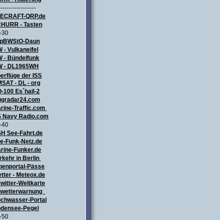
-------------------
LECRAFT
-QRP.de
HURR - Tasten
-30
pBWStO-Daun
 - Vulkaneifel
W
- Bündelfunk
 - DL1965WH
erflüge
der ISS
SAT - DL - org
-100 Es´hail-2
ugradar24.com
rine-Traffic.com
 Navy Radio.com
-40
H See-Fahrt.de
e-Funk-Netz.de
rine-Funker.de
rkehr in Berlin
penportal-Pässe
tter - Meteox.de
witter-Weltkarte
wetterwarnung
chwasser-Portal
densee-Pegel
-50