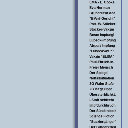
EMA - E. Cooke
Eva Herman
Grundrecht Ade
"BVerf-Gericht"
Prof. W. Stöcker
Stöcker-Vakzin
Beste Impfung!
Lübeck-Impfung
Airport Impfung
"LubecaVax™"
Vakzin "ELISA"
Paul-Ehrlich-In.
Freier Mensch
Der Spiegel
Notfallsituation
3G Wahn-Stufe
2G ist gekippt
Übersterblichkt.
I-Stoff schlecht
Impfdurchbruch
Der Sündenbock
Science Fiction
"Spaziergänger"
Der Bürgerkrieg