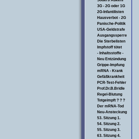
Söders Abkehr
3G - 2G oder 1G
2G-Infantilisten
Hausverbot - 2G
Panische-Politik
USA-Geldstrafe
Ausgangssperre
Die Sterbelisten
Impfstoff tötet
- Inhaltsstoffe -
Neu Entzündung
Grippe-Impfung
mRNA - Krank
Gefäßkrankheit
PCR-Test-Fehler
Prof.Dr.B.Bridle
Regel-Blutung
Totgeimpft ? ? ?
Der mRNA-Tod
Neu-Ansteckung
53. Sitzung 1.
54. Sitzung 2.
55. Sitzung 3.
63. Sitzung 4.