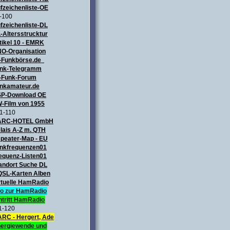
fzeichenliste-OE
-100
fzeichenliste-DL
-Altersstrucktur
tikel 10 - EMRK
O-Organisation
-Funkbörse.de
nk-Telegramm
-Funk-Forum
nkamateur.de
P-Download OE
-Film von 1955
1-110
ARC-HOTEL GmbH
lais A-Z m. QTH
peater-Map
- EU
nkfrequenzen01
equenz-Listen01
andort Suche DL
QSL-Karten Alben
rtuelle HamRadio
fo zur HamRadio
ntritt HamRadio
1-120
RC - Hergert, Ade
ergiewende und