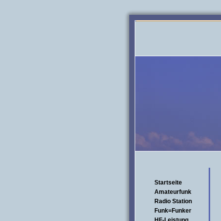
Startseite
Amateurfunk
Radio Station
Funk=Funker
HF-Leistung