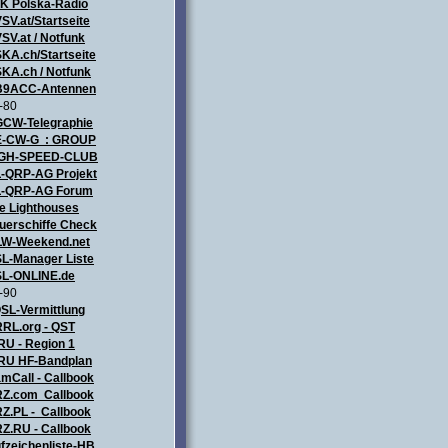
ZK
Polska-Radio
SV.at/Startseite
SV.at / Notfunk
KA.ch/Startseite
KA.ch / Notfunk
9ACC-Antennen
-80
CW-Telegraphie
-CW-G : GROUP
IGH-SPEED-CLUB
-QRP-AG Projekt
-QRP-AG Forum
e Lighthouses
uerschiffe Check
LW-Weekend.net
L-Manager Liste
L-ONLINE.de
-90
SL-Vermittlung
RL.org - QST
RU - Region 1
RU HF-Bandplan
mCall - Callbook
Z.com Callbook
Z.PL - Callbook
Z.RU - Callbook
fzeichenliste-HB