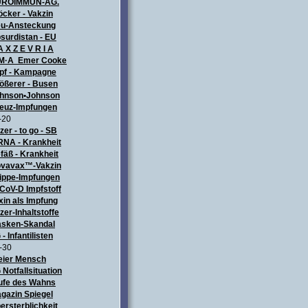
UROIMMUN-AG.
öcker - Vakzin
u-Ansteckung
surdistan - EU
A X Z E V R I A
M·A Emer Cooke
pf - Kampagne
ößerer - Busen
hnson•Johnson
euz-Impfungen
-20
izer - to go - SB
NA - Krankheit
fäß - Krankheit
vavax™-Vakzin
ippe-Impfungen
CoV-D Impfstoff
xin als Impfung
izer-Inhaltstoffe
sken-Skandal
 - Infantilisten
-30
eier Mensch
 Notfallsituation
ufe des Wahns
gazin Spiegel
ersterblichkeit