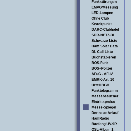
Funkstörungen
EMVG/Messung
LED-Lampen
Ohne Club
Knackpunkt
DARC-Clubhotel
SDR-NETZ-DL
Schwarze-Liste
Ham Solar Data
DL Call-Liste
Buchstabieren
BOS-Funk
BOS+Polizei
AFuG - AFuV
EMRK-Art. 10
Urteil BGH
Funktelegramm
Messebesucher
Eintrittspreise
Messe-Spiegel
Der neue Anlauf
HamRadio
Baofeng UV-9R
QSL-Album 1