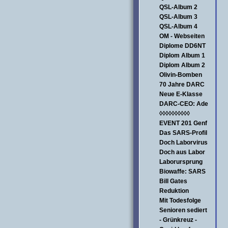
QSL-Album 2
QSL-Album 3
QSL-Album 4
OM - Webseiten
Diplome DD6NT
Diplom Album 1
Diplom Album 2
Olivin-Bomben
70 Jahre DARC
Neue E-Klasse
DARC-CEO: Ade
◊◊◊◊◊◊◊◊◊◊
EVENT 201 Genf
Das SARS-Profil
Doch Laborvirus
Doch aus Labor
Laborursprung
Biowaffe: SARS
Bill Gates
Reduktion
Mit Todesfolge
Senioren sediert
- Grünkreuz -