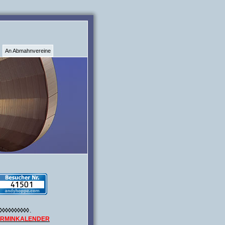
An Abmahnvereine
◊◊◊◊◊◊◊◊◊◊
.
ERMINKALENDER