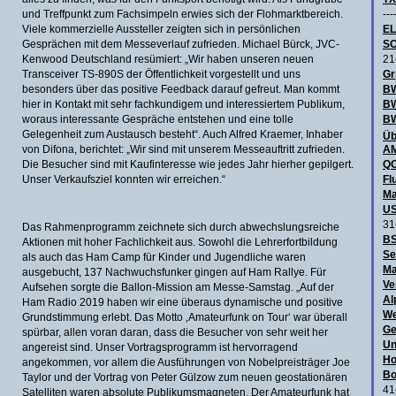
und Treffpunkt zum Fachsimpeln erwies sich der Flohmarktbereich.
---
Viele kommerzielle Aussteller zeigten sich in persönlichen
E
Gesprächen mit dem Messeverlauf zufrieden. Michael Bürck, JVC-
SC
Kenwood Deutschland resümiert: „Wir haben unseren neuen
21
Transceiver TS-890S der Öffentlichkeit vorgestellt und uns
Gr
besonders über das positive Feedback darauf gefreut. Man kommt
BW
hier in Kontakt mit sehr fachkundigem und interessiertem Publikum,
B
woraus interessante Gespräche entstehen und eine tolle
BW
Gelegenheit zum Austausch besteht“. Auch Alfred Kraemer, Inhaber
Üb
von Difona, berichtet: „Wir sind mit unserem Messeauftritt zufrieden.
AM
Die Besucher sind mit Kaufinteresse wie jedes Jahr hierher gepilgert.
QO
Unser Verkaufsziel konnten wir erreichen.“
Fl
Ma
US
31
Das Rahmenprogramm zeichnete sich durch abwechslungsreiche
BS
Aktionen mit hoher Fachlichkeit aus. Sowohl die Lehrerfortbildung
Se
als auch das Ham Camp für Kinder und Jugendliche waren
Ma
ausgebucht, 137 Nachwuchsfunker gingen auf Ham Rallye. Für
Ve
Aufsehen sorgte die Ballon-Mission am Messe-Samstag. „Auf der
Al
Ham Radio 2019 haben wir eine überaus dynamische und positive
We
Grundstimmung erlebt. Das Motto ‚Amateurfunk on Tour‘ war überall
Ge
spürbar, allen voran daran, dass die Besucher von sehr weit her
Un
angereist sind. Unser Vortragsprogramm ist hervorragend
Ho
angekommen, vor allem die Ausführungen von Nobelpreisträger Joe
Bo
Taylor und der Vortrag von Peter Gülzow zum neuen geostationären
41
Satelliten waren absolute Publikumsmagneten. Der Amateurfunk hat