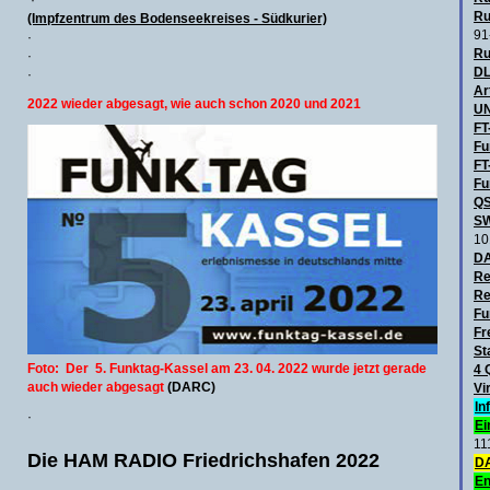
·
Ru
(Impfzentrum des Bodenseekreises - Südkurier)
91
·
Ru
·
DL
·
Ar
2022 wieder abgesagt, wie auch schon 2020 und 2021
UN
FT
Fu
FT
Fu
QS
SW
10
D
Re
Re
Fu
Fr
St
Foto: Der 5. Funktag-Kassel am 23. 04. 2022 wurde jetzt gerade
4 
auch wieder abgesagt
(DARC)
Vi
In
·
Ei
11
Die HAM RADIO Friedrichshafen 2022
DA
En