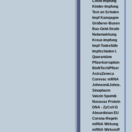
Covid Impfung
Kinder-Impfung
Test an Schulen
Impf Kampagne
Größerer-Busen
Bus-Geld-Strafe
Nebenwirkung
Kreuz-Impfung
Impf-Todesfälle
Impfschäden I.
Quarantäne
Pfizerkorruption
BioNTech/Pfizer
AstraZeneca
Curevac mRNA
Johnson&Johns.
Sinopharm
Vakzin Sputnik
Novavax Protein
DNA - ZyCoV-D
Absurdistan EU
Corona-Regeln
mRNA Wirkung
mRNA Wirkstoff