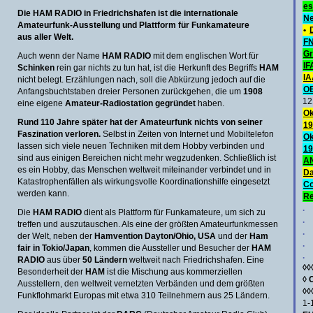
es
Die HAM RADIO in Friedrichshafen ist die internationale
Ne
Amateurfunk-Ausstellung und Plattform für Funkamateure
•
aus aller Welt.
FN
Gr
Auch wenn der Name
HAM RADIO
mit dem englischen Wort für
IF
Schinken
rein gar nichts zu tun hat, ist die Herkunft des Begriffs
HAM
IA
nicht belegt. Erzählungen nach, soll die Abkürzung jedoch auf die
O
Anfangsbuchtstaben dreier Personen zurückgehen, die um
1908
12
eine eigene
Amateur-Radiostation gegründet
haben.
Ok
Rund 110 Jahre später hat der Amateurfunk nichts von seiner
19
Faszination verloren.
Selbst in Zeiten von Internet und Mobiltelefon
Ok
lassen sich viele neuen Techniken mit dem Hobby verbinden und
19
sind aus einigen Bereichen nicht mehr wegzudenken. Schließlich ist
AN
es ein Hobby, das Menschen weltweit miteinander verbindet und in
Da
Katastrophenfällen als wirkungsvolle Koordinationshilfe eingesetzt
C
werden kann.
Re
.
Die
HAM RADIO
dient als Plattform für Funkamateure, um sich zu
.
treffen und auszutauschen. Als eine der größten Amateurfunkmessen
.
der Welt, neben der
Hamvention Dayton/Ohio, USA
und der
Ham
.
fair in Tokio/Japan
, kommen die Aussteller und Besucher der
HAM
.
RADIO
aus über
50 Ländern
weltweit nach Friedrichshafen. Eine
◊◊
Besonderheit der
HAM
ist die Mischung aus kommerziellen
◊
Ausstellern, den weltweit vernetzten Verbänden und dem größten
◊◊
Funkflohmarkt Europas mit etwa 310 Teilnehmern aus 25 Ländern.
1-