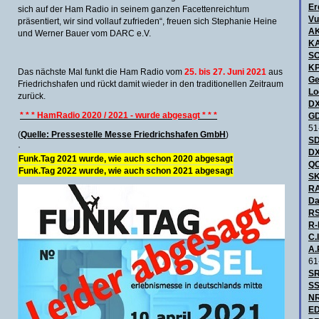
Er
sich auf der Ham Radio in seinem ganzen Facettenreichtum
Vu
präsentiert, wir sind vollauf zufrieden“, freuen sich Stephanie Heine
A
und Werner Bauer vom DARC e.V.
KA
S
KP
Das nächste Mal funkt die Ham Radio vom
25. bis 27. Juni 2021
aus
Ge
Friedrichshafen und rückt damit wieder in den traditionellen Zeitraum
Lo
zurück.
DX
* * * HamRadio 2020 / 2021 - wurde abgesagt * * *
GD
51
(
Quelle: Pressestelle Messe Friedrichshafen GmbH
)
SD
·
DX
Funk.Tag 2021 wurde, wie auch schon 2020 abgesagt
QC
Funk.Tag 2022 wurde, wie auch schon 2021 abgesagt
SK
R
Da
RS
R-
C.I
A.
61
SR
SS
NR
ED