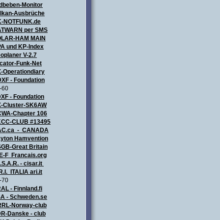
dbeben-Monitor
lkan-Ausbrüche
K-NOTFUNK.de
TWARN per SMS
OLAR-HAM MAIN
A und KP-Index
oplaner V-2.7
cator-Funk-Net
-Operationdiary
XF - Foundation
-60
XF - Foundation
-Cluster-SK6AW
WA-Chapter 106
CC-CLUB #13495
AC.ca - CANADA
yton Hamvention
GB-Great Britain
E-F Francais.org
.S.A.R. - cisar.it
R.I. ITALIA
ari.it
-70
AL - Finnland.fi
A - Schweden.se
RL-Norway-club
R-Danske - club