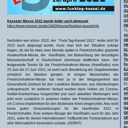
P
ÖV
ÖV
US
US
Kasseler Messe 2022 wurde leider auch abgesagt
HB
https://www.messen.de/de/18606/kassel/funktag-kassel/info
71
·
AG
OE
Nachdem wie schon 2020, der “Funk.Tag-Kassel 2021“ leider jetzt für
H
2022 auch abgesagt wurde, muss man sich der Situation zufolge
DL
fragen, ob die für etwa zwei Monate später in Friedrichshafen geplante
DL
Amateurfunk-Messe, die HamRadio, bei Betrachtung der derzeitigen
Th
Messelandschaft in Deutschland überhaupt stattfinden kann. Der
Fe
festgesetzte Termin für die Friedrichshafener-Messe (HamRadio) vom
IL
25.Juni bis 27.Juni 2021, ist wohl nach Beurteilung der Gegebenheiten
QS
erheblich ins Wanken geraten. In einigen Messehallen der
QS
Friedrichshafener-Messe hat man ja in der Vergangenheit das
81
Gesundheits-Zentrum für den Landkreis Bodensee, aus Oberteuringen
eQ
untergebracht. Im weiteren Verlauf wurden dann Hallen als Corona-
AR
Notfall-Krankenhaus hergerichtet und nach aktuellen Meldungen wird
IA
jetzt noch zusätzlich in anderen Hallen der Friedrichshafener-Messe,
IA
ein Corona-Impfzentrum für den Bodensee-Kreis eingerichtet. Also wohl
Ha
keine guten Voraussetzungen für die HamRadio 2021 in
QR
Friedrichshafen. Eine weitere Absage der HamRadio auch für das Jahr
QR
2021, wäre für diesen internationalen Treffpunkt der Funkamateure aus
QR
aller Welt natürlich besonders schade. (DD6NT)
Ru