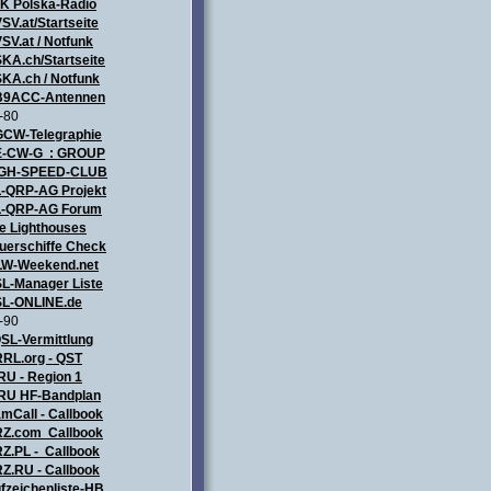
ZK
Polska-Radio
SV.at/Startseite
SV.at / Notfunk
KA.ch/Startseite
KA.ch / Notfunk
9ACC-Antennen
-80
CW-Telegraphie
-CW-G : GROUP
IGH-SPEED-CLUB
-QRP-AG Projekt
-QRP-AG Forum
e Lighthouses
uerschiffe Check
LW-Weekend.net
L-Manager Liste
L-ONLINE.de
-90
SL-Vermittlung
RL.org - QST
RU - Region 1
RU HF-Bandplan
mCall - Callbook
Z.com Callbook
Z.PL - Callbook
Z.RU - Callbook
fzeichenliste-HB