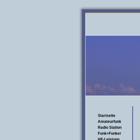
Startseite
Amateurfunk
Radio Station
Funk=Funker
HF-Leistung