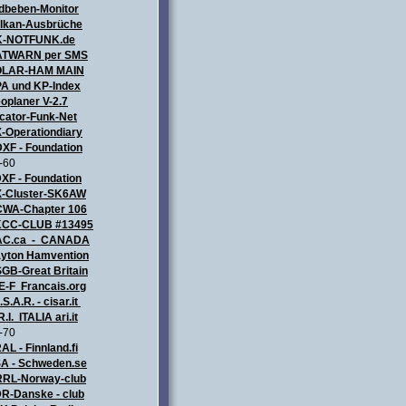
dbeben-Monitor
lkan-Ausbrüche
K-NOTFUNK.de
TWARN per SMS
OLAR-HAM MAIN
A und KP-Index
oplaner V-2.7
cator-Funk-Net
-Operationdiary
XF - Foundation
-60
XF - Foundation
-Cluster-SK6AW
WA-Chapter 106
CC-CLUB #13495
AC.ca - CANADA
yton Hamvention
GB-Great Britain
E-F Francais.org
.S.A.R. - cisar.it
R.I. ITALIA
ari.it
-70
AL - Finnland.fi
A - Schweden.se
RL-Norway-club
R-Danske - club