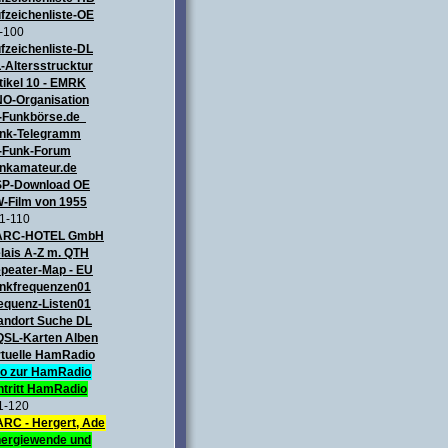
fzeichenliste-OE
-100
fzeichenliste-DL
-Altersstrucktur
tikel 10 - EMRK
O-Organisation
-Funkbörse.de
nk-Telegramm
-Funk-Forum
nkamateur.de
P-Download OE
-Film von 1955
1-110
ARC-HOTEL GmbH
lais A-Z m. QTH
peater-Map
- EU
nkfrequenzen01
equenz-Listen01
andort Suche DL
QSL-Karten Alben
rtuelle HamRadio
fo zur HamRadio
ntritt HamRadio
1-120
RC - Hergert, Ade
ergiewende und