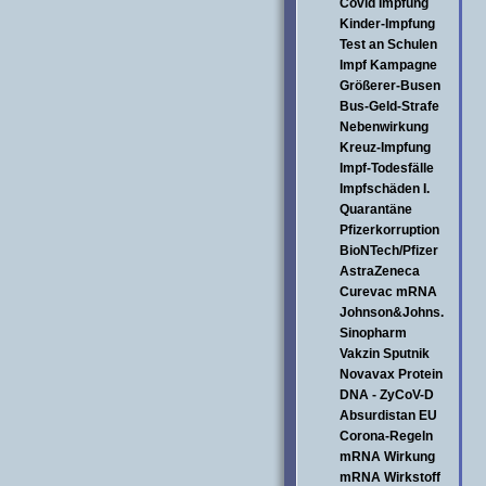
Covid Impfung
Kinder-Impfung
Test an Schulen
Impf Kampagne
Größerer-Busen
Bus-Geld-Strafe
Nebenwirkung
Kreuz-Impfung
Impf-Todesfälle
Impfschäden I.
Quarantäne
Pfizerkorruption
BioNTech/Pfizer
AstraZeneca
Curevac mRNA
Johnson&Johns.
Sinopharm
Vakzin Sputnik
Novavax Protein
DNA - ZyCoV-D
Absurdistan EU
Corona-Regeln
mRNA Wirkung
mRNA Wirkstoff