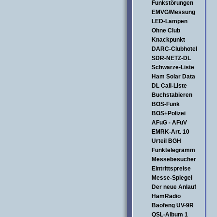
Funkstörungen
EMVG/Messung
LED-Lampen
Ohne Club
Knackpunkt
DARC-Clubhotel
SDR-NETZ-DL
Schwarze-Liste
Ham Solar Data
DL Call-Liste
Buchstabieren
BOS-Funk
BOS+Polizei
AFuG - AFuV
EMRK-Art. 10
Urteil BGH
Funktelegramm
Messebesucher
Eintrittspreise
Messe-Spiegel
Der neue Anlauf
HamRadio
Baofeng UV-9R
QSL-Album 1