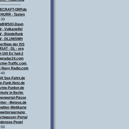
-------------------
LECRAFT
-QRP.de
HURR - Tasten
-30
pBWStO-Daun
 - Vulkaneifel
W
- Bündelfunk
 - DL1965WH
erflüge
der ISS
SAT - DL - org
-100 Es´hail-2
ugradar24.com
rine-Traffic.com
 Navy Radio.com
-40
H See-Fahrt.de
e-Funk-Netz.de
rine-Funker.de
rkehr in Berlin
penportal-Pässe
tter - Meteox.de
witter-Weltkarte
wetterwarnung
chwasser-Portal
densee-Pegel
-50