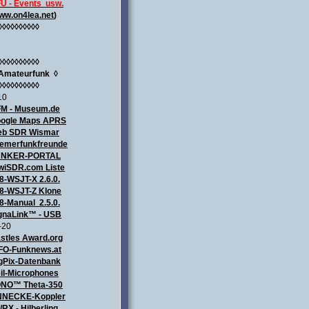
U - Events usw.
ww.on4lea.net
)
◊◊◊◊◊◊◊◊◊◊
◊◊◊◊◊◊◊◊◊◊
Amateurfunk
◊
◊◊◊◊◊◊◊◊◊◊
10
M - Museum.de
ogle Maps APRS
b SDR Wismar
emerfunkfreunde
UNKER-PORTAL
wiSDR.com Liste
8-WSJT-X 2.6.0.
8-WSJT-Z Klone
8-Manual 2.5.0.
gnaLink™ - USB
-20
stles Award.org
FO-Funknews.at
gPix-Datenbank
il-Microphones
NO™ Theta-350
NECKE-Koppler
/RX - Hilberling