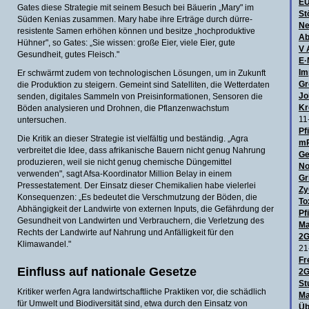
E
Gates diese Strategie mit seinem Besuch bei Bäuerin „Mary" im
St
Süden Kenias zusammen. Mary habe ihre Erträge durch dürre-
Ne
resistente Samen erhöhen können und besitze „hochproduktive
Ab
Hühner", so Gates: „Sie wissen: große Eier, viele Eier, gute
V 
Gesundheit, gutes Fleisch."
E·
Im
Er schwärmt zudem von technologischen Lösungen, um in Zukunft
Gr
die Produktion zu steigern. Gemeint sind Satelliten, die Wetterdaten
Jo
senden, digitales Sammeln von Preisinformationen, Sensoren die
Kr
Böden analysieren und Drohnen, die Pflanzenwachstum
11
untersuchen.
Pf
Die Kritik an dieser Strategie ist vielfältig und beständig. „Agra
mR
verbreitet die Idee, dass afrikanische Bauern nicht genug Nahrung
Ge
produzieren, weil sie nicht genug chemische Düngemittel
No
verwenden", sagt Afsa-Koordinator Million Belay in einem
Gr
Pressestatement. Der Einsatz dieser Chemikalien habe vielerlei
Zy
Konsequenzen: „Es bedeutet die Verschmutzung der Böden, die
To
Abhängigkeit der Landwirte von externen Inputs, die Gefährdung der
Pf
Gesundheit von Landwirten und Verbrauchern, die Verletzung des
Ma
Rechts der Landwirte auf Nahrung und Anfälligkeit für den
2G
Klimawandel."
21
Fr
Einfluss auf nationale Gesetze
2G
St
Kritiker werfen Agra landwirtschaftliche Praktiken vor, die schädlich
Ma
für Umwelt und Biodiversität sind, etwa durch den Einsatz von
Üb