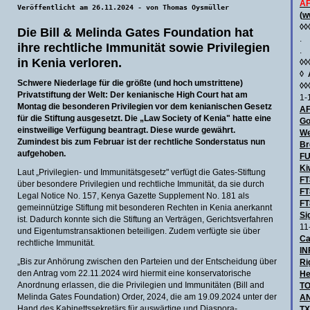
AF
Veröffentlicht am 26.11.2024 - von Thomas Oysmüller
(
w
◊◊
Die Bill & Melinda Gates Foundation hat
.
ihre rechtliche Immunität sowie Privilegien
.
in Kenia verloren.
◊◊
◊
Schwere Niederlage für die größte (und hoch umstrittene)
◊◊
Privatstiftung der Welt: Der kenianische High Court hat am
1-
Montag die besonderen Privilegien vor dem kenianischen Gesetz
AF
für die Stiftung ausgesetzt. Die „Law Society of Kenia" hatte eine
Go
einstweilige Verfügung beantragt. Diese wurde gewährt.
We
Zumindest bis zum Februar ist der rechtliche Sonderstatus nun
Br
aufgehoben.
F
Ki
Laut „Privilegien- und Immunitätsgesetz" verfügt die Gates-Stiftung
FT
über besondere Privilegien und rechtliche Immunität, da sie durch
FT
Legal Notice No. 157, Kenya Gazette Supplement No. 181 als
FT
gemeinnützige Stiftung mit besonderen Rechten in Kenia anerkannt
Si
ist. Dadurch konnte sich die Stiftung an Verträgen, Gerichtsverfahren
11
und Eigentumstransaktionen beteiligen. Zudem verfügte sie über
Ca
rechtliche Immunität.
IN
„Bis zur Anhörung zwischen den Parteien und der Entscheidung über
Ri
den Antrag vom 22.11.2024 wird hiermit eine konservatorische
He
Anordnung erlassen, die die Privilegien und Immunitäten (Bill and
TO
Melinda Gates Foundation) Order, 2024, die am 19.09.2024 unter der
AN
Hand des Kabinettssekretärs für auswärtige und Diaspora-
TX