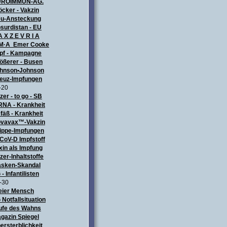
UROIMMUN-AG.
öcker - Vakzin
u-Ansteckung
surdistan - EU
A X Z E V R I A
M·A Emer Cooke
pf - Kampagne
ößerer - Busen
hnson•Johnson
euz-Impfungen
-20
izer - to go - SB
NA - Krankheit
fäß - Krankheit
vavax™-Vakzin
ippe-Impfungen
CoV-D Impfstoff
xin als Impfung
izer-Inhaltstoffe
sken-Skandal
 - Infantilisten
-30
eier Mensch
 Notfallsituation
ufe des Wahns
gazin Spiegel
ersterblichkeit