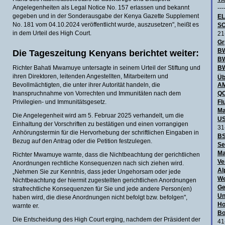
Angelegenheiten als Legal Notice No. 157 erlassen und bekannt
---
gegeben und in der Sonderausgabe der Kenya Gazette Supplement
E
No. 181 vom 04.10.2024 veröffentlicht wurde, auszusetzen", heißt es
SC
in dem Urteil des High Court.
21
Gr
BW
Die Tageszeitung Kenyans berichtet weiter:
B
Richter Bahati Mwamuye untersagte in seinem Urteil der Stiftung und
BW
ihren Direktoren, leitenden Angestellten, Mitarbeitern und
Üb
Bevollmächtigten, die unter ihrer Autorität handeln, die
AM
Inanspruchnahme von Vorrechten und Immunitäten nach dem
QO
Privilegien- und Immunitätsgesetz.
Fl
Ma
Die Angelegenheit wird am 5. Februar 2025 verhandelt, um die
US
Einhaltung der Vorschriften zu bestätigen und einen vorrangigen
31
Anhörungstermin für die Hervorhebung der schriftlichen Eingaben in
BS
Bezug auf den Antrag oder die Petition festzulegen.
Se
Ma
Richter Mwamuye warnte, dass die Nichtbeachtung der gerichtlichen
Ve
Anordnungen rechtliche Konsequenzen nach sich ziehen wird.
Al
„Nehmen Sie zur Kenntnis, dass jeder Ungehorsam oder jede
We
Nichtbeachtung der hiermit zugestellten gerichtlichen Anordnungen
Ge
strafrechtliche Konsequenzen für Sie und jede andere Person(en)
Un
haben wird, die diese Anordnungen nicht befolgt bzw. befolgen",
Ho
warnte er.
Bo
Die Entscheidung des High Court erging, nachdem der Präsident der
41