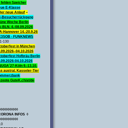
 fehlen Speicher
ue E-Klasse
Der neue Anlauf
•
-Besucherrückgang
üne Woche Berlin
A-BLN. 4.-08.09.2026
A-Hannover 14.-20.9.26
E3SOB - FUNKNEWS
1-130
toberfest in München
.09.2026–04.10.2026
toberfest Hofbräu Berlin
.09.2026-04.10.2026
UGA´27-Köln 9.-13.10.
s austral. Kasseler-Tier
ommerzbank
zepte GuteK.ch/at/de
◊◊◊◊◊◊◊◊◊◊◊
CORONA INFOS ◊
◊◊◊◊◊◊◊◊◊◊◊
10