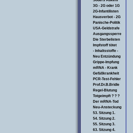
Söders Abkehr
3G - 2G oder 1G
2G-Infantilisten
Hausverbot - 2G
Panische-Politik
USA-Geldstrafe
Ausgangssperre
Die Sterbelisten
Impfstoff tötet
- Inhaltsstoffe -
Neu Entzündung
Grippe-Impfung
mRNA - Krank
Gefäßkrankheit
PCR-Test-Fehler
Prof.Dr.B.Bridle
Regel-Blutung
Totgeimpft ? ? ?
Der mRNA-Tod
Neu-Ansteckung
53. Sitzung 1.
54. Sitzung 2.
55. Sitzung 3.
63. Sitzung 4.