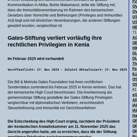
P
Kommunikation in Afrika, Buhle Makamanzi, teilte die Stiftung mit,
ÖV
dass die Immunitätsvereinbarung im Rahmen des kenianischen
ÖV
Gesetzes über Vorrechte und Befreiungen (Privileges and Immunities
US
Act) liegt und mit ähnlichen Vereinbarungen, die anderen Stiftungen
US
gewährt wurden, vergleichbar ist.
HB
71
Gates-Stiftung verliert vorläufig ihre
AG
OE
rechtlichen Privilegien in Kenia
H
DL
DL
Im Februar 2025 wird verhandelt
Th
Fe
Veröffentlicht: 27. Nov 2024 - Zuletzt Aktualisiert: 27. Nov 2024
IL
QS
Die Bill & Melinda Gates Foundation hat ihren rechtlichen
QS
Sonderstatus zumindest bis Februar 2025 in Kenia verloren. Das hat
81
der kenianische High Court beschlossen. Die Anerkennung als
eQ
gemeinnützige Stiftung gestattete der Gates-Stiftung Privilegien
AR
vergleichbar mit diplomatischen Vertretern, einschliesslich
IA
Steuerbefreiung und Immunität vor Gerichtsverfahren.
IA
Ha
QR
Die Entscheidung des High Court erging, nachdem der Präsident
QR
der kenianischen Anwaltskammer am 11. November 2025 das
QR
Gericht angerufen hatte, um zu erreichen, dass die der Stiftung
Ru