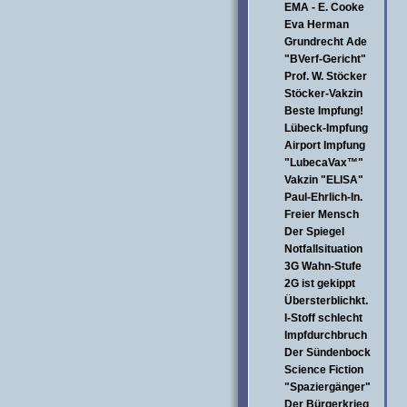
EMA - E. Cooke
Eva Herman
Grundrecht Ade
"BVerf-Gericht"
Prof. W. Stöcker
Stöcker-Vakzin
Beste Impfung!
Lübeck-Impfung
Airport Impfung
"LubecaVax™"
Vakzin "ELISA"
Paul-Ehrlich-In.
Freier Mensch
Der Spiegel
Notfallsituation
3G Wahn-Stufe
2G ist gekippt
Übersterblichkt.
I-Stoff schlecht
Impfdurchbruch
Der Sündenbock
Science Fiction
"Spaziergänger"
Der Bürgerkrieg