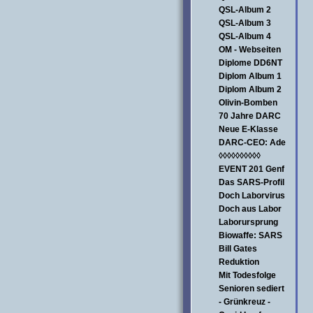
QSL-Album 2
QSL-Album 3
QSL-Album 4
OM - Webseiten
Diplome DD6NT
Diplom Album 1
Diplom Album 2
Olivin-Bomben
70 Jahre DARC
Neue E-Klasse
DARC-CEO: Ade
◊◊◊◊◊◊◊◊◊◊
EVENT 201 Genf
Das SARS-Profil
Doch Laborvirus
Doch aus Labor
Laborursprung
Biowaffe: SARS
Bill Gates
Reduktion
Mit Todesfolge
Senioren sediert
- Grünkreuz -