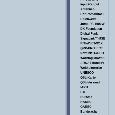
Input+Output
Antennen
Der Rothammel
Reichweite
Juma-PA 1000W
DX-Foundation
Digital-Funk
SignaLink™·USB
FT8-WSJT-X2.X.
QRP-PROJECT
Notfunk D-A-CH
Warntag MoWaS
ARKAT-Bund eV
Weltkulturerbe
UNESCO
QSL-Karte
QSL-Versand
IARU
ITU
EURAO
HAREC
GAREC
Bandwacht