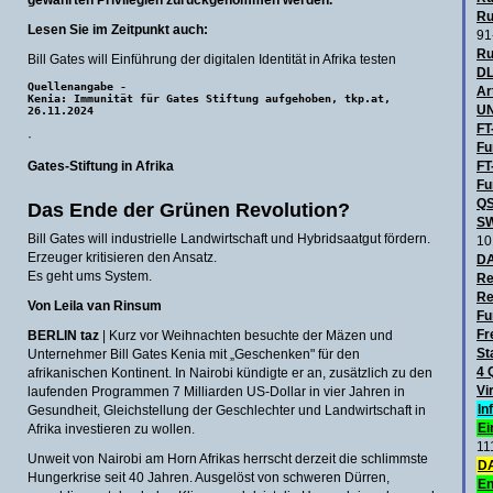
gewährten Privilegien zurückgenommen werden.
Ru
Lesen Sie im Zeitpunkt auch:
91
Ru
Bill Gates will Einführung der digitalen Identität in Afrika testen
DL
Quellenangabe -
Ar
Kenia: Immunität für Gates Stiftung aufgehoben, tkp.at,
UN
26.11.2024
FT
·
Fu
Gates-Stiftung in Afrika
FT
Fu
QS
Das Ende der Grünen Revolution?
SW
Bill Gates will industrielle Landwirtschaft und Hybridsaatgut fördern.
10
Erzeuger kritisieren den Ansatz.
D
Es geht ums System.
Re
Re
Von Leila van Rinsum
Fu
Fr
BERLIN taz
| Kurz vor Weihnachten besuchte der Mäzen und
St
Unternehmer Bill Gates Kenia mit „Geschenken" für den
4 
afrikanischen Kontinent. In Nairobi kündigte er an, zusätzlich zu den
Vi
laufenden Programmen 7 Milliarden US-Dollar in vier Jahren in
In
Gesundheit, Gleichstellung der Geschlechter und Landwirtschaft in
Ei
Afrika investieren zu wollen.
11
Unweit von Nairobi am Horn Afrikas herrscht derzeit die schlimmste
DA
Hungerkrise seit 40 Jahren. Ausgelöst von schweren Dürren,
En