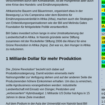
verschlimmert durch den Klimawandel, ist die Hungerkrise aber auch
es
eine Krise des Handels- und Ernährungssystems.
Ne
•
Afrikanische Bauern und Bäuerinnen, organisiert etwa in der
FN
Bewegung La Via Campesina oder dem Bündnis für
Gr
Ernährungssouveränität in Afrika (Afsa), machen auch die Strategien
IF
von Entwicklungsorganisationen wie der Bill and Melinda Gates
IA
Foundation für fehlgeleitete Politik verantwortlich.
O
Bill Gates investiert schon lange in eine Umstrukturierung der
12
Landwirtschaft in Afrika. In Nairobi gründete seine Stiftung
Ok
zusammen mit der Rockefeller Stiftung 2006 die Allianz für eine
19
Grüne Revolution in Afrika (Agra). Ziel war es, den Hunger in Afrika
Ok
zu reduzieren.
19
AN
1 Milliarde Dollar für mehr Produktion
Da
C
Re
Die „Grüne Revolution" bezieht sich dabei auf
.
Produktionssteigerung. Damit würden einerseits mehr
.
Nahrungsmittel zur Verfügung stehen und auf der anderen Seite die
.
Produzierenden höhere Einkommen erhalten. Um das zu erreichen,
.
sollte Agrobusiness vorangetrieben werden: industrielle
.
Landwirtschaft mit Einsatz von Dünger, Pestiziden und
◊◊
„verbessertem" Hybridsaatgut. 1 Milliarde US Dollar hat Agra in 15
◊
Jahren in diese Ziele investiert.
◊◊
1-
Auf dem Podium in der Aula der Universität von Nairobi fasst Bill