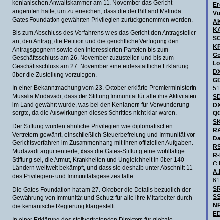
kenianischen Anwaltskammer am 11. November das Gericht
Er
angerufen hatte, um zu erreichen, dass die der Bill and Melinda
Vu
Gates Foundation gewährten Privilegien zurückgenommen werden.
A
KA
Bis zum Abschluss des Verfahrens wies das Gericht den Antragsteller
S
an, den Antrag, die Petition und die gerichtliche Verfügung den
KP
Antragsgegnern sowie den interessierten Parteien bis zum
Ge
Geschäftsschluss am 26. November zuzustellen und bis zum
Lo
Geschäftsschluss am 27. November eine eidesstattliche Erklärung
DX
über die Zustellung vorzulegen.
GD
In einer Bekanntmachung vom 23. Oktober erklärte Premierministerin
51
Musalia Mudavadi, dass der Stiftung Immunität für alle ihre Aktivitäten
SD
im Land gewährt wurde, was bei den Kenianern für Verwunderung
DX
sorgte, da die Auswirkungen dieses Schrittes nicht klar waren.
QC
SK
Der Stiftung wurden ähnliche Privilegien wie diplomatischen
R
Vertretern gewährt, einschließlich Steuerbefreiung und Immunität vor
Da
Gerichtsverfahren im Zusammenhang mit ihren offiziellen Aufgaben.
RS
Mudavadi argumentierte, dass die Gates-Stiftung eine wohltätige
R-
Stiftung sei, die Armut, Krankheiten und Ungleichheit in über 140
C.I
Ländern weltweit bekämpft, und dass sie deshalb unter Abschnitt 11
A.
des Privilegien- und Immunitätsgesetzes falle.
61
SR
Die Gates Foundation hat am 27. Oktober die Details bezüglich der
SS
Gewährung von Immunität und Schutz für alle ihre Mitarbeiter durch
NR
die kenianische Regierung klargestellt.
ED
In einer Erklärung des stellvertretenden Direktors für globale