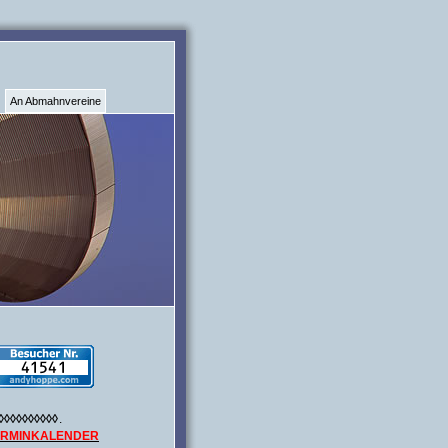
An Abmahnvereine
◊◊◊◊◊◊◊◊◊◊
.
ERMINKALENDER