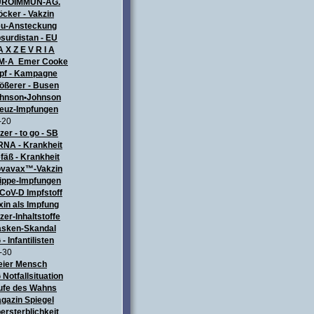
UROIMMUN-AG.
öcker - Vakzin
u-Ansteckung
surdistan - EU
A X Z E V R I A
M·A Emer Cooke
pf - Kampagne
ößerer - Busen
hnson•Johnson
euz-Impfungen
-20
izer - to go - SB
NA - Krankheit
fäß - Krankheit
vavax™-Vakzin
ippe-Impfungen
CoV-D Impfstoff
xin als Impfung
izer-Inhaltstoffe
sken-Skandal
 - Infantilisten
-30
eier Mensch
 Notfallsituation
ufe des Wahns
gazin Spiegel
ersterblichkeit