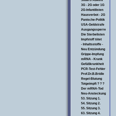
Söders Abkehr
3G - 2G oder 1G
2G-Infantilisten
Hausverbot - 2G
Panische-Politik
USA-Geldstrafe
Ausgangssperre
Die Sterbelisten
Impfstoff tötet
- Inhaltsstoffe -
Neu Entzündung
Grippe-Impfung
mRNA - Krank
Gefäßkrankheit
PCR-Test-Fehler
Prof.Dr.B.Bridle
Regel-Blutung
Totgeimpft ? ? ?
Der mRNA-Tod
Neu-Ansteckung
53. Sitzung 1.
54. Sitzung 2.
55. Sitzung 3.
63. Sitzung 4.