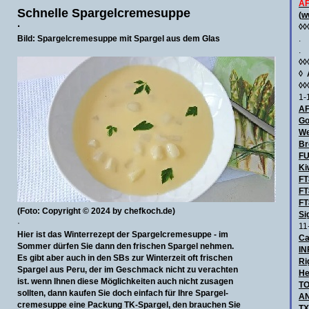
AF
Schnelle Spargelcremesuppe
(
w
·
◊◊
Bild: Spargelcremesuppe mit Spargel aus dem Glas
.
.
◊◊
◊
◊◊
1-
AF
Go
We
Br
F
Ki
FT
FT
FT
(Foto: Copyright © 2024 by chefkoch.de)
Si
·
11
Hier ist das Winterrezept der Spargelcremesuppe -
im
Ca
Sommer dürfen Sie dann den frischen Spargel nehmen.
IN
Es gibt aber auch in den SBs zur Winterzeit oft frischen
Ri
Spargel
aus Peru, der im Geschmack nicht zu verachten
He
ist. wenn Ihnen diese Möglichkeiten auch nicht zusagen
TO
sollten, dann kaufen Sie doch einfach
für Ihre Spargel-
AN
cremesuppe eine Packung TK-Spargel, den brauchen Sie
TX