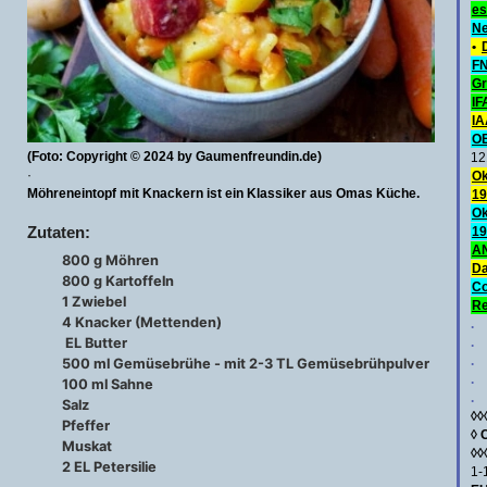
es
Ne
•
FN
Gr
IF
IA
O
(Foto: Copyright © 2024 by Gaumenfreundin.de)
12
·
Ok
Möhreneintopf mit Knackern ist ein Klassiker aus Omas Küche.
19
Ok
Zutaten:
19
AN
800 g Möhren
Da
800 g Kartoffeln
C
1 Zwiebel
Re
4 Knacker (Mettenden)
.
EL Butter
.
.
500 ml Gemüsebrühe - mit 2-3 TL Gemüsebrühpulver
.
100 ml Sahne
.
Salz
◊◊
Pfeffer
◊
Muskat
◊◊
2 EL Petersilie
1-