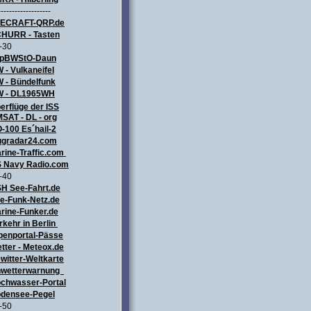
-------------------
LECRAFT
-QRP.de
HURR - Tasten
-30
pBWStO-Daun
 - Vulkaneifel
W
- Bündelfunk
 - DL1965WH
erflüge
der ISS
SAT - DL - org
-100 Es´hail-2
ugradar24.com
rine-Traffic.com
 Navy Radio.com
-40
H See-Fahrt.de
e-Funk-Netz.de
rine-Funker.de
rkehr in Berlin
penportal-Pässe
tter - Meteox.de
witter-Weltkarte
wetterwarnung
chwasser-Portal
densee-Pegel
-50