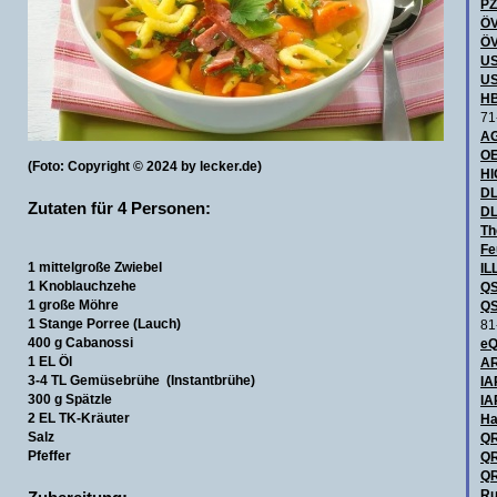
P
ÖV
ÖV
US
US
HB
71
AG
OE
(Foto: Copyright © 2024 by lecker.de)
H
DL
Zutaten für 4 Personen:
DL
Th
Fe
1 mittelgroße Zwiebel
IL
1 Knoblauchzehe
QS
1 große Möhre
QS
1 Stange Porree (Lauch)
81
400 g Cabanossi
eQ
1 EL Öl
AR
3-4 TL Gemüsebrühe (Instantbrühe)
IA
300 g Spätzle
IA
2 EL TK-Kräuter
Ha
Salz
QR
Pfeffer
QR
QR
Ru