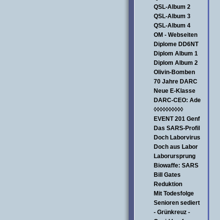
QSL-Album 2
QSL-Album 3
QSL-Album 4
OM - Webseiten
Diplome DD6NT
Diplom Album 1
Diplom Album 2
Olivin-Bomben
70 Jahre DARC
Neue E-Klasse
DARC-CEO: Ade
◊◊◊◊◊◊◊◊◊◊
EVENT 201 Genf
Das SARS-Profil
Doch Laborvirus
Doch aus Labor
Laborursprung
Biowaffe: SARS
Bill Gates
Reduktion
Mit Todesfolge
Senioren sediert
- Grünkreuz -