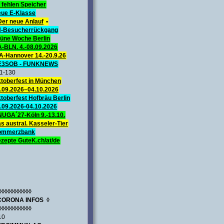
 fehlen Speicher
ue E-Klasse
Der neue Anlauf
•
-Besucherrückgang
üne Woche Berlin
A-BLN. 4.-08.09.2026
A-Hannover 14.-20.9.26
E3SOB - FUNKNEWS
1-130
toberfest in München
.09.2026–04.10.2026
toberfest Hofbräu Berlin
.09.2026-04.10.2026
UGA´27-Köln 9.-13.10.
s austral. Kasseler-Tier
ommerzbank
zepte GuteK.ch/at/de
◊◊◊◊◊◊◊◊◊◊◊
CORONA INFOS ◊
◊◊◊◊◊◊◊◊◊◊◊
10