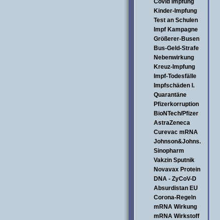
Covid Impfung
Kinder-Impfung
Test an Schulen
Impf Kampagne
Größerer-Busen
Bus-Geld-Strafe
Nebenwirkung
Kreuz-Impfung
Impf-Todesfälle
Impfschäden I.
Quarantäne
Pfizerkorruption
BioNTech/Pfizer
AstraZeneca
Curevac mRNA
Johnson&Johns.
Sinopharm
Vakzin Sputnik
Novavax Protein
DNA - ZyCoV-D
Absurdistan EU
Corona-Regeln
mRNA Wirkung
mRNA Wirkstoff