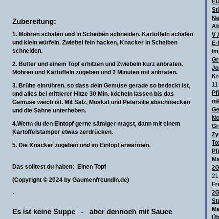
E
St
Ne
Zubereitung:
Ab
1. Möhren schälen und in Scheiben schneiden. Kartoffeln schälen
V 
und klein würfeln. Zwiebel fein hacken, Knacker in Scheiben
E·
schneiden.
Im
Gr
2. Butter und einem Topf erhitzen und Zwiebeln kurz anbraten.
Jo
Möhren und Kartoffeln zugeben und 2 Minuten mit anbraten.
Kr
11
3. Brühe einrühren, so dass dein Gemüse gerade so bedeckt ist,
Pf
und alles bei mittlerer Hitze 30 Min. köcheln lassen bis das
mR
Gemüse weich ist. Mit Salz, Muskat und Petersilie abschmecken
Ge
und die Sahne unterheben.
No
4.Wenn du den Eintopf gerne sämiger magst, dann mit einem
Gr
Kartoffelstamper etwas zerdrücken.
Zy
To
5. Die Knacker zugeben und im Eintopf erwärmen.
Pf
Ma
Das solltest du haben: Einen
Topf
2G
21
(Copyright © 2024 by
Gaumenfreundin.de)
Fr
2G
·
St
Ma
Es ist keine Suppe - aber dennoch mit Sauce
Üb