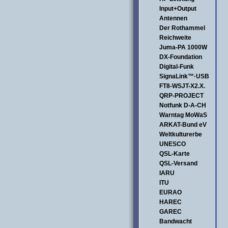
Input+Output
Antennen
Der Rothammel
Reichweite
Juma-PA 1000W
DX-Foundation
Digital-Funk
SignaLink™·USB
FT8-WSJT-X2.X.
QRP-PROJECT
Notfunk D-A-CH
Warntag MoWaS
ARKAT-Bund eV
Weltkulturerbe
UNESCO
QSL-Karte
QSL-Versand
IARU
ITU
EURAO
HAREC
GAREC
Bandwacht