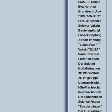
EMA - E. Cooke
Eva Herman
Grundrecht Ade
"BVerf-Gericht"
Prof. W. Stöcker
Stöcker-Vakzin
Beste Impfung!
Lübeck-Impfung
Airport Impfung
"LubecaVax™"
Vakzin "ELISA"
Paul-Ehrlich-In.
Freier Mensch
Der Spiegel
Notfallsituation
3G Wahn-Stufe
2G ist gekippt
Übersterblichkt.
I-Stoff schlecht
Impfdurchbruch
Der Sündenbock
Science Fiction
"Spaziergänger"
Der Bürgerkrieg