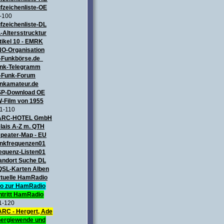
fzeichenliste-OE
-100
fzeichenliste-DL
-Altersstrucktur
tikel 10 - EMRK
O-Organisation
-Funkbörse.de
nk-Telegramm
-Funk-Forum
nkamateur.de
P-Download OE
-Film von 1955
1-110
ARC-HOTEL GmbH
lais A-Z m. QTH
peater-Map
- EU
nkfrequenzen01
equenz-Listen01
andort Suche DL
QSL-Karten Alben
rtuelle HamRadio
fo zur HamRadio
ntritt HamRadio
1-120
RC - Hergert, Ade
ergiewende und