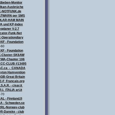
dbeben-Monitor
lkan-Ausbrüche
K-NOTFUNK.de
TWARN per SMS
OLAR-HAM MAIN
A und KP-Index
oplaner V-2.7
cator-Funk-Net
-Operationdiary
XF - Foundation
-60
XF - Foundation
-Cluster-SK6AW
WA-Chapter 106
CC-CLUB #13495
AC.ca - CANADA
yton Hamvention
GB-Great Britain
E-F Francais.org
.S.A.R. - cisar.it
R.I. ITALIA
ari.it
-70
AL - Finnland.fi
A - Schweden.se
RL-Norway-club
R-Danske - club