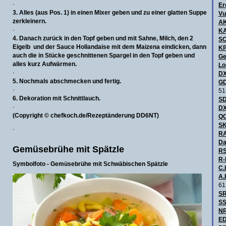
·
Er
3. Alles (aus Pos. 1) in einen Mixer geben und zu einer glatten Suppe
Vu
zerkleinern.
A
·
KA
4. Danach zurück in den Topf geben und mit Sahne, Milch, den 2
S
Eigelb und der Sauce Hollandaise mit dem Maizena eindicken, dann
KP
auch die in Stücke geschnittenen Spargel in den Topf geben und
Ge
alles kurz Aufwärmen.
Lo
·
DX
5. Nochmals abschmecken und fertig.
GD
·
51
6. Dekoration mit Schnittlauch.
SD
·
DX
(Copyright © chefkoch.de/Rezeptänderung DD6NT)
QC
SK
·
R
Da
Gemüsebrühe mit Spätzle
RS
R-
Symbolfoto - Gemüsebrühe mit Schwäbischen Spätzle
C.I
A.
61
SR
SS
NR
ED