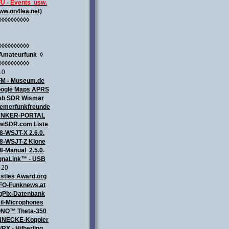
U - Events usw.
ww.on4lea.net
)
◊◊◊◊◊◊◊◊◊◊
◊◊◊◊◊◊◊◊◊◊
Amateurfunk
◊
◊◊◊◊◊◊◊◊◊◊
10
M - Museum.de
ogle Maps APRS
b SDR Wismar
emerfunkfreunde
UNKER-PORTAL
wiSDR.com Liste
8-WSJT-X 2.6.0.
8-WSJT-Z Klone
8-Manual 2.5.0.
gnaLink™ - USB
-20
stles Award.org
FO-Funknews.at
gPix-Datenbank
il-Microphones
NO™ Theta-350
NECKE-Koppler
/RX - Hilberling