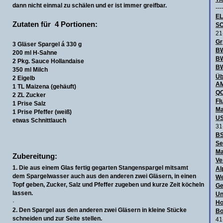
dann nicht einmal zu schälen und er ist immer greifbar.
---
E
Zutaten für 4 Portionen:
SC
21
Gr
3 Gläser Spargel á 330 g
BW
200 ml H-Sahne
B
2 Pkg. Sauce Hollandaise
BW
350 ml Milch
Üb
2 Eigelb
AM
1 TL Maizena (gehäuft)
QO
2 ZL Zucker
Fl
1 Prise Salz
Ma
1 Prise Pfeffer (weiß)
US
etwas Schnittlauch
31
BS
Se
Ma
Zubereitung:
Ve
1. Die aus einem Glas fertig gegarten Stangenspargel mitsamt
Al
dem Spargelwasser auch aus den anderen zwei Gläsern, in einen
We
Topf geben, Zucker, Salz und Pfeffer zugeben und kurze Zeit köcheln
Ge
lassen.
Un
·
Ho
2. Den Spargel aus den anderen zwei Gläsern in kleine Stücke
Bo
schneiden und zur Seite stellen.
41