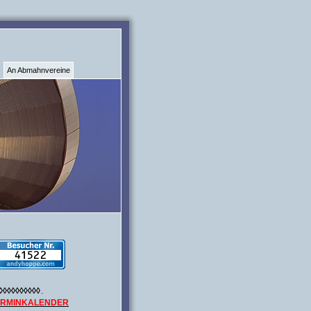
An Abmahnvereine
◊◊◊◊◊◊◊◊◊◊
.
ERMINKALENDER