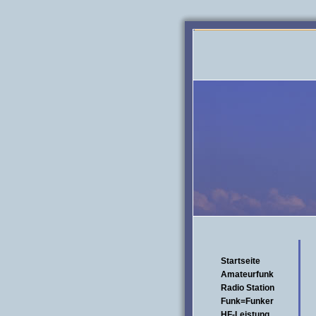
Startseite
Amateurfunk
Radio Station
Funk=Funker
HF-Leistung