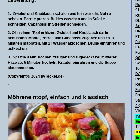
Zubereitung:
Ru
91
1. Zwiebel und Knoblauch schälen und fein würfeln. Möhre
Ru
schälen. Porree putzen. Beides waschen und in Stücke
DL
schneiden. Cabanossi in Streifen schneiden.
Ar
UN
2. Öl in einem Topf erhitzen. Zwiebel und Knoblauch darin
FT
andünsten. Möhre, Porree und Cabanossi zugeben und ca. 3
Fu
Minuten mitbraten. Mit 1 l Wasser ablöschen, Brühe einrühren und
FT
aufkochen.
Fu
3. Spätzle 8 Min. kochen, zufügen und zugedeckt bei mittlerer
QS
Hitze ca. 5 Minuten köcheln. Kräuter einrühren und die Suppe
SW
abschmecken.
10
D
(Copyright © 2024 by lecker.de)
Re
Re
·
Fu
Fr
Möhreneintopf, einfach und klassisch
St
4 
Vi
In
Ei
11
DA
En