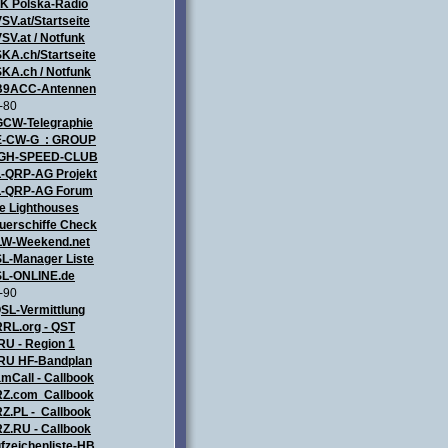
ZK
Polska-Radio
SV.at/Startseite
SV.at / Notfunk
KA.ch/Startseite
KA.ch / Notfunk
9ACC-Antennen
-80
CW-Telegraphie
-CW-G : GROUP
IGH-SPEED-CLUB
-QRP-AG Projekt
-QRP-AG Forum
e Lighthouses
uerschiffe Check
LW-Weekend.net
L-Manager Liste
L-ONLINE.de
-90
SL-Vermittlung
RL.org - QST
RU - Region 1
RU HF-Bandplan
mCall - Callbook
Z.com Callbook
Z.PL - Callbook
Z.RU - Callbook
fzeichenliste-HB