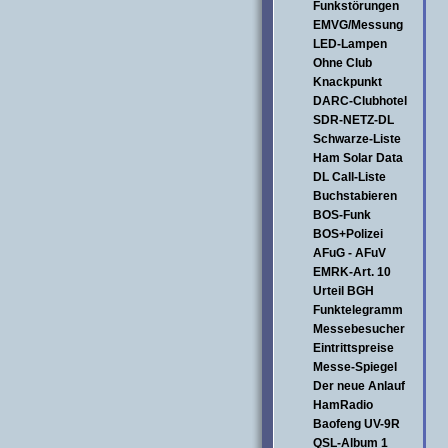
Funkstörungen
EMVG/Messung
LED-Lampen
Ohne Club
Knackpunkt
DARC-Clubhotel
SDR-NETZ-DL
Schwarze-Liste
Ham Solar Data
DL Call-Liste
Buchstabieren
BOS-Funk
BOS+Polizei
AFuG - AFuV
EMRK-Art. 10
Urteil BGH
Funktelegramm
Messebesucher
Eintrittspreise
Messe-Spiegel
Der neue Anlauf
HamRadio
Baofeng UV-9R
QSL-Album 1