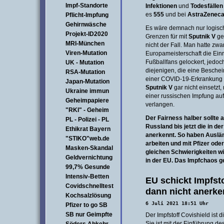
Impf-Standorte
Infektionen
und
Todesfällen
es
555
und bei
AstraZenec
Pflicht-Impfung
Gehirnwäsche
Es wäre demnach nur logis
Projekt-ID2020
Grenzen für mit
Sputnik V
gei
MRI-München
nicht der Fall. Man hatte zw
Viren-Mutation
Europameisterschaft die Ein
Fußballfans gelockert, jedoch
UK - Mutation
diejenigen, die eine Besche
RSA-Mutation
einer COVID-19-Erkrankung 
Japan-Mutation
Sputnik V
gar nicht einsetzt,
Ukraine immun
einer russischen Impfung auf
Geheimpapiere
verlangen.
"RKI" - Geheim
Der Fairness halber sollte
PL - Polizei - PL
Russland bis jetzt die in de
Ethikrat Bayern
anerkennt. So haben Auslän
"STIKO"web.de
arbeiten und mit Pfizer ode
Masken-Skandal
gleichen Schwierigkeiten w
Geldvernichtung
in der EU. Das Impfchaos ge
99,7% Gesunde
Intensiv-Betten
EU schickt Impfsto
Covidschnelltest
dann nicht anerke
Kochsalzlösung
6 Juli 2021 18:51 Uhr
Pfizer to go SB
SB nur Geimpfte
Der Impfstoff Covishield ist 
Sie ist mit der Einführung de