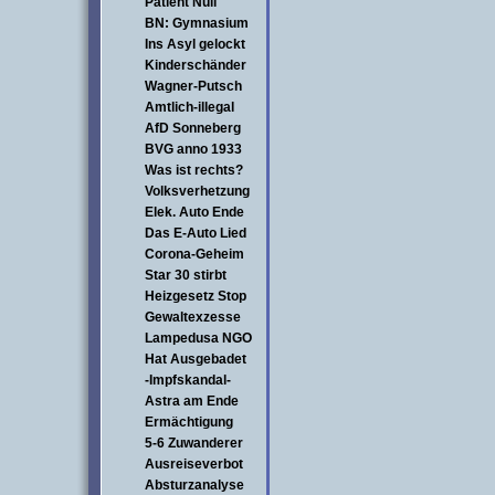
Patient Null
BN: Gymnasium
Ins Asyl gelockt
Kinderschänder
Wagner-Putsch
Amtlich-illegal
AfD Sonneberg
BVG anno 1933
Was ist rechts?
Volksverhetzung
Elek. Auto Ende
Das E-Auto Lied
Corona-Geheim
Star 30 stirbt
Heizgesetz Stop
Gewaltexzesse
Lampedusa NGO
Hat Ausgebadet
-Impfskandal-
Astra am Ende
Ermächtigung
5-6 Zuwanderer
Ausreiseverbot
Absturzanalyse