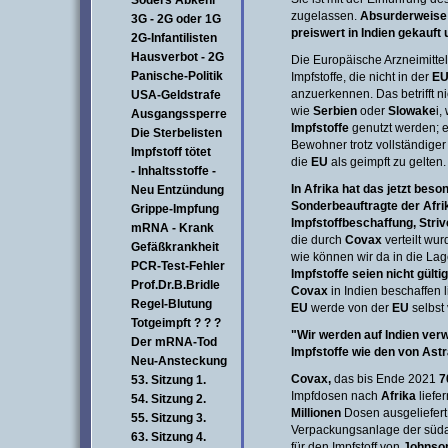
Söders Abkehr
zugelassen.
Absurderweise 
3G - 2G oder 1G
preiswert in Indien gekauft
2G-Infantilisten
Hausverbot - 2G
Die Europäische Arzneimitte
Panische-Politik
Impfstoffe, die nicht in der
E
anzuerkennen. Das betrifft n
USA-Geldstrafe
wie
Serbien
oder
Slowake
i,
Ausgangssperre
Impfstoffe
genutzt werden; es
Die Sterbelisten
Bewohner trotz vollständiger
Impfstoff tötet
die
EU
als geimpft zu gelten.
- Inhaltsstoffe -
In Afrika hat das jetzt bes
Neu Entzündung
Sonderbeauftragte der Afri
Grippe-Impfung
Impfstoffbeschaffung, Stri
mRNA - Krank
die durch
Covax
verteilt wu
Gefäßkrankheit
wie können wir da in die Lag
PCR-Test-Fehler
Impfstoffe seien nicht gültig
Prof.Dr.B.Bridle
Covax
in Indien beschaffen l
Regel-Blutung
EU
werde von der
EU
selbst 
Totgeimpft ? ? ?
"Wir werden auf Indien verw
Der mRNA-Tod
Impfstoffe wie den von Astr
Neu-Ansteckung
Covax,
das bis Ende 2021
7
53. Sitzung 1.
Impfdosen nach
Afrika
liefer
54. Sitzung 2.
Millionen
Dosen ausgeliefert
55. Sitzung 3.
Verpackungsanlage der süda
63. Sitzung 4.
für den Impfstoff von
Johnso