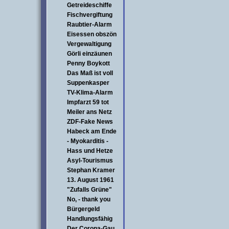
Getreideschiffe
Fischvergiftung
Raubtier-Alarm
Eisessen obszön
Vergewaltigung
Görli einzäunen
Penny Boykott
Das Maß ist voll
Suppenkasper
TV-Klima-Alarm
Impfarzt 59 tot
Meiler ans Netz
ZDF-Fake News
Habeck am Ende
- Myokarditis -
Hass und Hetze
Asyl-Tourismus
Stephan Kramer
13. August 1961
"Zufalls Grüne"
No, - thank you
Bürgergeld
Handlungsfähig
Der Corona-Gau