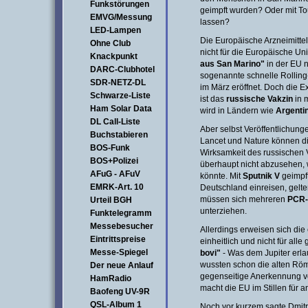
Funkstörungen
geimpft wurden? Oder mit Tou
EMVG/Messung
lassen?
LED-Lampen
Die Europäische Arzneimitte
Ohne Club
nicht für die Europäische Un
Knackpunkt
aus San Marino"
in der EU n
DARC-Clubhotel
sogenannte schnelle Rolling-
SDR-NETZ-DL
im März eröffnet. Doch die 
Schwarze-Liste
ist das
russische Vakzin
in 
Ham Solar Data
wird in Ländern wie
Argenti
DL Call-Liste
Aber selbst Veröffentlichung
Buchstabieren
Lancet und Nature können d
BOS-Funk
Wirksamkeit des russischen 
BOS+Polizei
überhaupt nicht abzusehen,
AFuG - AFuV
könnte. Mit
Sputnik V
geimpft
EMRK-Art. 10
Deutschland einreisen, gelt
müssen sich mehreren
PCR-
Urteil BGH
unterziehen.
Funktelegramm
Messebesucher
Allerdings erweisen sich die 
Eintrittspreise
einheitlich und nicht für alle 
Messe-Spiegel
bovi"
- Was dem Jupiter erlau
wussten schon die alten Röm
Der neue Anlauf
gegenseitige Anerkennung vo
HamRadio
macht die EU im Stillen für
Baofeng UV-9R
QSL-Album 1
Noch vor kurzem sagte Dmitr