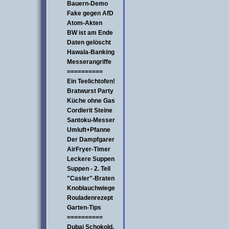
Bauern-Demo
Fake gegen AfD
Atom-Akten
BW ist am Ende
Daten gelöscht
Hawala-Banking
Messerangriffe
==========
Ein Teelichtofen!
Bratwurst Party
Küche ohne Gas
Cordierit Steine
Santoku-Messer
Umluft+Pfanne
Der Dampfgarer
AirFryer-Timer
Leckere Suppen
Suppen - 2. Teil
"Casler"-Braten
Knoblauchwiege
Rouladenrezept
Garten-Tips
==========
Dubai Schokold.