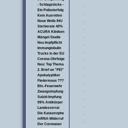
- Schlagstöcke -
·
Ein Polizeierfolg
·
Kein Ausrotten
Neue Welle IHU
·
Sterberate 40%
·
ACURA Kliniken
Mängel-Studie
·
Neu Impfpflicht
·
Immunglobulin
·
Trucks in der EU
Corona-Ohrfeige
·
Neu: Top Thema
·
2. Brief an "PEI"
Apokalyptiker
·
Fledermaus ???
·
Bln.-Feuerwehr
·
Zwangsimpfung
Suizid-Impfung
·
99% Antikörper
·
Landesverrat
Die Katastrophe
·
mRNA-Widerruf
·
Der Coronatan