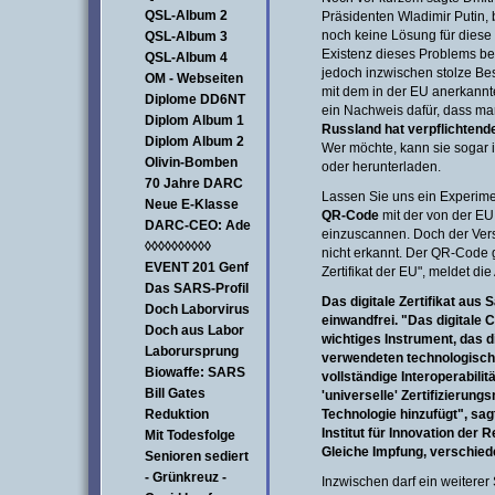
QSL-Album 2
Präsidenten Wladimir Putin, 
noch keine Lösung für diese
QSL-Album 3
Existenz dieses Problems be
QSL-Album 4
jedoch inzwischen stolze Bes
OM - Webseiten
mit dem in der EU anerkannte
Diplome DD6NT
ein Nachweis dafür, dass m
Diplom Album 1
Russland hat verpflichtend
Diplom Album 2
Wer möchte, kann sie sogar 
Olivin-Bomben
oder herunterladen.
70 Jahre DARC
Lassen Sie uns ein Experime
Neue E-Klasse
QR-Code
mit der von der EU
DARC-CEO: Ade
einzuscannen. Doch der Ver
◊◊◊◊◊◊◊◊◊◊
nicht erkannt. Der QR-Code 
EVENT 201 Genf
Zertifikat der EU", meldet die
Das SARS-Profil
Das digitale Zertifikat aus 
Doch Laborvirus
einwandfrei. "Das digitale C
Doch aus Labor
wichtiges Instrument, das d
Laborursprung
verwendeten technologisch
Biowaffe: SARS
vollständige Interoperabilitä
Bill Gates
'universelle' Zertifizierun
Reduktion
Technologie hinzufügt", sa
Institut für Innovation der 
Mit Todesfolge
Gleiche Impfung, verschied
Senioren sediert
- Grünkreuz -
Inzwischen darf ein weiterer