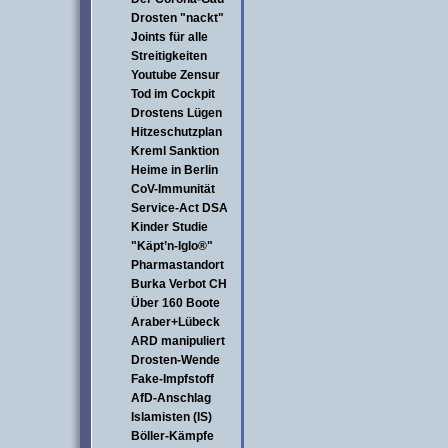
Drosten "nackt"
Joints für alle
Streitigkeiten
Youtube Zensur
Tod im Cockpit
Drostens Lügen
Hitzeschutzplan
Kreml Sanktion
Heime in Berlin
CoV-Immunität
Service-Act DSA
Kinder Studie
"Käpt’n-Iglo®"
Pharmastandort
Burka Verbot CH
Über 160 Boote
Araber+Lübeck
ARD manipuliert
Drosten-Wende
Fake-Impfstoff
AfD-Anschlag
Islamisten (IS)
Böller-Kämpfe