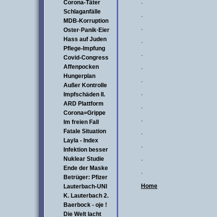
Corona-Täter
·
Schlaganfälle
·
MDB-Korruption
·
Oster·Panik·Eier
Hass auf Juden
·
Pflege-Impfung
·
Covid-Congress
Affenpocken
·
Hungerplan
·
Außer Kontrolle
Impfschäden II.
·
ARD Plattform
·
Corona=Grippe
·
Im freien Fall
Fatale Situation
·
Layla - Index
·
Infektion besser
Nuklear Studie
·
Ende der Maske
·
Betrüger: Pfizer
Home
Lauterbach-UNI
K. Lauterbach 2.
Baerbock - oje !
Die Welt lacht