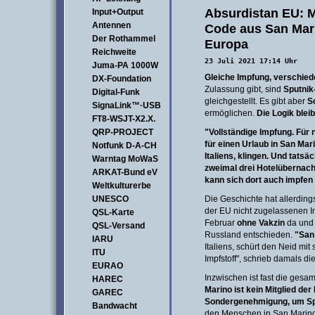
Absurdistan EU: M
Input+Output
Antennen
Code aus San Mari
Der Rothammel
Europa
Reichweite
23 Juli 2021 17:14 Uhr
Juma-PA 1000W
Gleiche Impfung, verschied
DX-Foundation
Zulassung gibt, sind
Sputnik
Digital-Funk
gleichgestellt. Es gibt aber
S
SignaLink™·USB
ermöglichen.
Die Logik bleib
FT8-WSJT-X2.X.
QRP-PROJECT
"Vollständige Impfung. Für
für einen Urlaub in San Mari
Notfunk D-A-CH
Italiens, klingen. Und tatsä
Warntag MoWaS
zweimal drei Hotelübernach
ARKAT-Bund eV
kann sich dort auch impfen
Weltkulturerbe
UNESCO
Die Geschichte hat allerdin
der EU nicht zugelassenen I
QSL-Karte
Februar
ohne Vakzin
da und h
QSL-Versand
Russland entschieden.
"San
IARU
Italiens, schürt den Neid mi
ITU
Impfstoff", schrieb damals di
EURAO
Inzwischen ist fast die gesa
HAREC
Marino ist kein Mitglied de
GAREC
Sondergenehmigung, um Sp
Bandwacht
den Menschen in San Marino