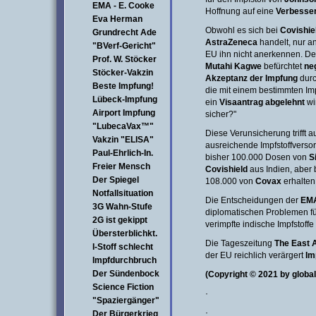
EMA - E. Cooke
Hoffnung auf eine
Verbesser
Eva Herman
Obwohl es sich bei
Covishie
Grundrecht Ade
AstraZeneca
handelt, nur an
"BVerf-Gericht"
EU ihn nicht anerkennen. D
Prof. W. Stöcker
Mutahi Kagwe
befürchtet
ne
Stöcker-Vakzin
Akzeptanz der Impfung
durc
Beste Impfung!
die mit einem bestimmten Impfs
Lübeck-Impfung
ein
Visaantrag abgelehnt
wir
Airport Impfung
sicher?"
"LubecaVax™"
Diese Verunsicherung trifft a
Vakzin "ELISA"
ausreichende Impfstoffverso
Paul-Ehrlich-In.
bisher 100.000 Dosen von
S
Freier Mensch
Covishield
aus Indien, aber 
Der Spiegel
108.000 von
Covax
erhalten
Notfallsituation
Die Entscheidungen der
EM
3G Wahn-Stufe
diplomatischen Problemen füh
2G ist gekippt
verimpfte indische Impfstoffe
Übersterblichkt.
Die Tageszeitung
The East 
I-Stoff schlecht
der EU reichlich verärgert
Im
Impfdurchbruch
Der Sündenbock
(Copyright © 2021 by globa
Science Fiction
·
"Spaziergänger"
·
Der Bürgerkrieg