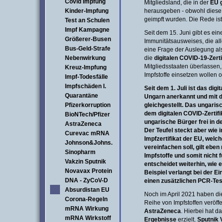
Covid Impfung
Mitgliedsland, die in der
EU 
Kinder-Impfung
herausgeben - obwohl diese 
geimpft wurden. Die Rede is
Test an Schulen
Impf Kampagne
Seit dem 15. Juni gibt es ein
Größerer-Busen
Immunitätsausweises, die al
Bus-Geld-Strafe
eine Frage der Auslegung al
Nebenwirkung
die
digitalen COVID-19-Zerti
Mitgliedsstaaten überlassen
Kreuz-Impfung
Impfstoffe einsetzen wollen o
Impf-Todesfälle
Impfschäden I.
Seit dem 1. Juli ist das dig
Quarantäne
Ungarn anerkannt und mit 
Pfizerkorruption
gleichgestellt. Das ungaris
dem digitalen COVID-Zertif
BioNTech/Pfizer
ungarische Bürger frei in 
AstraZeneca
Der Teufel steckt aber wie 
Curevac mRNA
Impfzertifikat der EU, welc
Johnson&Johns.
vereinfachen soll, gilt eben
Sinopharm
Impfstoffe und somit nicht 
Vakzin Sputnik
entscheidet weiterhin, wie
Novavax Protein
Beispiel verlangt bei der E
DNA - ZyCoV-D
einen zusätzlichen PCR-Test.
Absurdistan EU
Noch im April 2021 haben di
Corona-Regeln
Reihe von Impfstoffen veröffe
mRNA Wirkung
AstraZeneca
. Hierbei hat d
mRNA Wirkstoff
Ergebnisse
erzielt.
Sputnik 