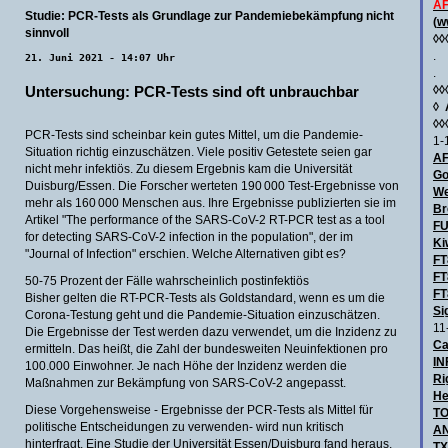
AF
Studie: PCR-Tests als Grundlage zur Pandemiebekämpfung nicht
(
w
sinnvoll
◊◊
.
21. Juni 2021 - 14:07 Uhr
.
Untersuchung: PCR-Tests sind oft unbrauchbar
◊◊
◊
◊◊
PCR-Tests sind scheinbar kein gutes Mittel, um die Pandemie-
1-
Situation richtig einzuschätzen. Viele positiv Getestete seien gar
AF
nicht mehr infektiös. Zu diesem Ergebnis kam die Universität
Go
Duisburg/Essen. Die Forscher werteten 190 000 Test-Ergebnisse von
We
mehr als 160 000 Menschen aus. Ihre Ergebnisse publizierten sie im
Br
Artikel "The performance of the SARS-CoV-2 RT-PCR test as a tool
F
for detecting SARS-CoV-2 infection in the population", der im
Ki
"Journal of Infection" erschien. Welche Alternativen gibt es?
FT
FT
50-75 Prozent der Fälle wahrscheinlich postinfektiös
FT
Bisher gelten die RT-PCR-Tests als Goldstandard, wenn es um die
Si
Corona-Testung geht und die Pandemie-Situation einzuschätzen.
11
Die Ergebnisse der Test werden dazu verwendet, um die Inzidenz zu
Ca
ermitteln. Das heißt, die Zahl der bundesweiten Neuinfektionen pro
IN
100.000 Einwohner. Je nach Höhe der Inzidenz werden die
Ri
Maßnahmen zur Bekämpfung von SARS-CoV-2 angepasst.
He
Diese Vorgehensweise - Ergebnisse der PCR-Tests als Mittel für
TO
politische Entscheidungen zu verwenden- wird nun kritisch
AN
hinterfragt. Eine Studie der Universität Essen/Duisburg fand heraus,
TX