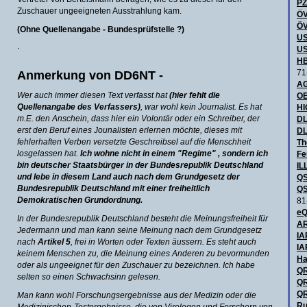
P
Zuschauer ungeeigneten Ausstrahlung kam.
ÖV
ÖV
(Ohne Quellenangabe - Bundesprüfstelle ?)
US
·
US
HB
Anmerkung von DD6NT -
71
AG
Wer auch immer diesen Text verfasst
hat
(hier fehlt die
OE
Quellenangabe des Verfassers)
, war wohl kein Journalist. Es hat
H
m.E. den Anschein, dass hier ein Volontär oder ein Schreiber, der
DL
erst den Beruf eines Jounalisten erlernen möchte, dieses mit
DL
fehlerhaften Verben versetzte Geschreibsel auf die Menschheit
Th
losgelassen hat.
Ich wohne nicht in einem "Regime" , sondern ich
Fe
bin deutscher Staatsbürger in der Bundesrepublik Deutschland
IL
und lebe in diesem Land auch nach dem Grundgesetz der
QS
Bundesrepublik Deutschland mit einer freiheitlich
QS
Demokratischen Grundordnung.
81
eQ
In der Bundesrepublik Deutschland besteht die Meinungsfreiheit für
AR
Jedermann und man kann seine Meinung nach dem Grundgesetz
IA
nach
Artikel 5
, frei in Worten oder Texten äussern. Es steht auch
IA
keinem Menschen zu, die Meinung eines Anderen zu bevormunden
Ha
oder als ungeeignet für den Zuschauer zu bezeichnen. Ich habe
QR
selten so einen Schwachsinn gelesen.
QR
QR
Man kann wohl Forschungsergebnisse aus der Medizin oder die
Ru