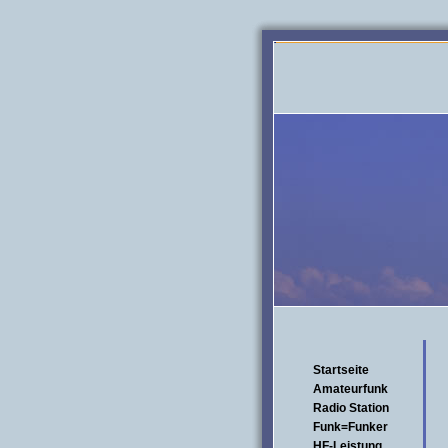
Startseite
Amateurfunk
Radio Station
Funk=Funker
HF-Leistung