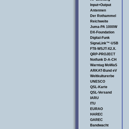
Input+Output
Antennen
Der Rothammel
Reichweite
Juma-PA 1000W
DX-Foundation
Digital-Funk
SignaLink™·USB
FT8-WSJT-X2.X.
QRP-PROJECT
Notfunk D-A-CH
Warntag MoWaS
ARKAT-Bund eV
Weltkulturerbe
UNESCO
QSL-Karte
QSL-Versand
IARU
ITU
EURAO
HAREC
GAREC
Bandwacht