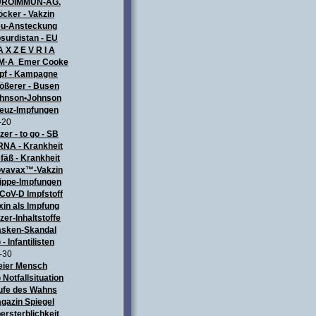
UROIMMUN-AG.
öcker - Vakzin
u-Ansteckung
surdistan - EU
A X Z E V R I A
M·A Emer Cooke
pf - Kampagne
ößerer - Busen
hnson•Johnson
euz-Impfungen
-20
izer - to go - SB
NA - Krankheit
fäß - Krankheit
vavax™-Vakzin
ippe-Impfungen
CoV-D Impfstoff
xin als Impfung
izer-Inhaltstoffe
sken-Skandal
 - Infantilisten
-30
eier Mensch
 Notfallsituation
ufe des Wahns
gazin Spiegel
ersterblichkeit