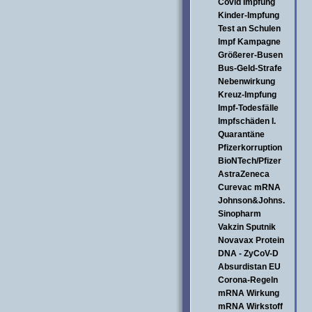
Covid Impfung
Kinder-Impfung
Test an Schulen
Impf Kampagne
Größerer-Busen
Bus-Geld-Strafe
Nebenwirkung
Kreuz-Impfung
Impf-Todesfälle
Impfschäden I.
Quarantäne
Pfizerkorruption
BioNTech/Pfizer
AstraZeneca
Curevac mRNA
Johnson&Johns.
Sinopharm
Vakzin Sputnik
Novavax Protein
DNA - ZyCoV-D
Absurdistan EU
Corona-Regeln
mRNA Wirkung
mRNA Wirkstoff