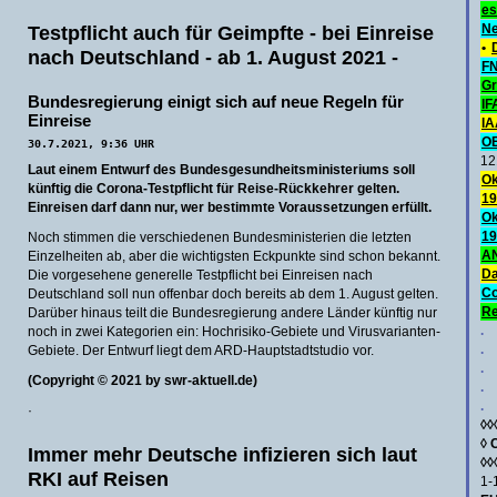
es
Testpflicht auch für Geimpfte - bei Einreise
Ne
•
nach Deutschland - ab 1. August 2021 -
FN
Gr
Bundesregierung einigt sich auf neue Regeln für
IF
Einreise
IA
O
30.7.2021, 9:36 UHR
12
Laut einem Entwurf des Bundesgesundheitsministeriums soll
Ok
künftig die Corona-Testpflicht für Reise-Rückkehrer gelten.
19
Einreisen darf dann nur, wer bestimmte Voraussetzungen erfüllt.
Ok
19
Noch stimmen die verschiedenen Bundesministerien die letzten
AN
Einzelheiten ab, aber die wichtigsten Eckpunkte sind schon bekannt.
Da
Die vorgesehene generelle Testpflicht bei Einreisen nach
C
Deutschland soll nun offenbar doch bereits ab dem 1. August gelten.
Re
Darüber hinaus teilt die Bundesregierung andere Länder künftig nur
.
noch in zwei Kategorien ein: Hochrisiko-Gebiete und Virusvarianten-
.
Gebiete. Der Entwurf liegt dem ARD-Hauptstadtstudio vor.
.
(Copyright © 2021 by swr-aktuell.de)
.
.
·
◊◊
◊
Immer mehr Deutsche infizieren sich laut
◊◊
RKI auf Reisen
1-