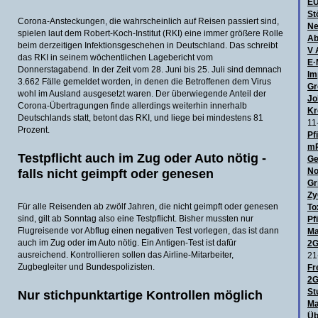
E
St
Corona-Ansteckungen, die wahrscheinlich auf Reisen passiert sind,
Ne
spielen laut dem Robert-Koch-Institut (RKI) eine immer größere Rolle
Ab
beim derzeitigen Infektionsgeschehen in Deutschland. Das schreibt
V 
das RKI in seinem wöchentlichen Lagebericht vom
E·
Donnerstagabend. In der Zeit vom 28. Juni bis 25. Juli sind demnach
Im
3.662 Fälle gemeldet worden, in denen die Betroffenen dem Virus
Gr
wohl im Ausland ausgesetzt waren. Der überwiegende Anteil der
Jo
Corona-Übertragungen finde allerdings weiterhin innerhalb
Kr
Deutschlands statt, betont das RKI, und liege bei mindestens 81
11
Prozent.
Pf
mR
Testpflicht auch im Zug oder Auto nötig -
Ge
falls nicht geimpft oder genesen
No
Gr
Zy
Für alle Reisenden ab zwölf Jahren, die nicht geimpft oder genesen
To
sind, gilt ab Sonntag also eine Testpflicht. Bisher mussten nur
Pf
Flugreisende vor Abflug einen negativen Test vorlegen, das ist dann
Ma
auch im Zug oder im Auto nötig. Ein Antigen-Test ist dafür
2G
ausreichend. Kontrollieren sollen das Airline-Mitarbeiter,
21
Zugbegleiter und Bundespolizisten.
Fr
2G
St
Nur stichpunktartige Kontrollen möglich
Ma
Üb