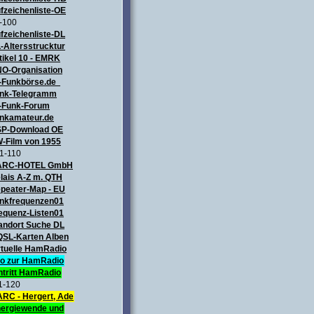
fzeichenliste-OE
-100
fzeichenliste-DL
-Altersstrucktur
tikel 10 - EMRK
O-Organisation
-Funkbörse.de
nk-Telegramm
-Funk-Forum
nkamateur.de
P-Download OE
-Film von 1955
1-110
ARC-HOTEL GmbH
lais A-Z m. QTH
peater-Map
- EU
nkfrequenzen01
equenz-Listen01
andort Suche DL
QSL-Karten Alben
rtuelle HamRadio
fo zur HamRadio
ntritt HamRadio
1-120
RC - Hergert, Ade
ergiewende und