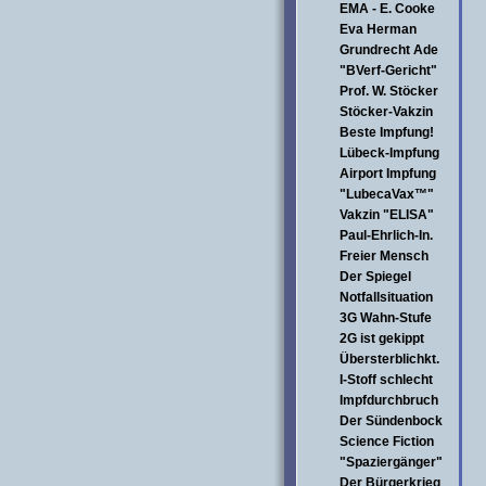
EMA - E. Cooke
Eva Herman
Grundrecht Ade
"BVerf-Gericht"
Prof. W. Stöcker
Stöcker-Vakzin
Beste Impfung!
Lübeck-Impfung
Airport Impfung
"LubecaVax™"
Vakzin "ELISA"
Paul-Ehrlich-In.
Freier Mensch
Der Spiegel
Notfallsituation
3G Wahn-Stufe
2G ist gekippt
Übersterblichkt.
I-Stoff schlecht
Impfdurchbruch
Der Sündenbock
Science Fiction
"Spaziergänger"
Der Bürgerkrieg