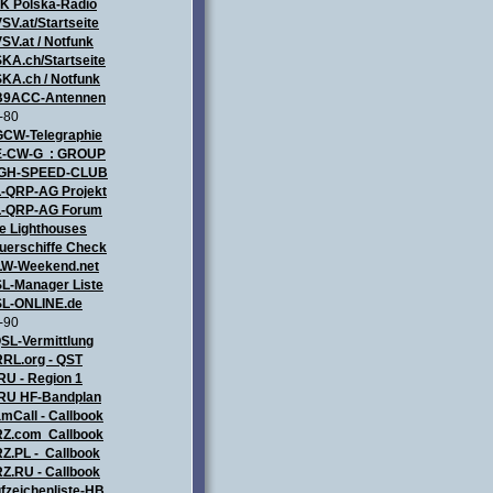
ZK
Polska-Radio
SV.at/Startseite
SV.at / Notfunk
KA.ch/Startseite
KA.ch / Notfunk
9ACC-Antennen
-80
CW-Telegraphie
-CW-G : GROUP
IGH-SPEED-CLUB
-QRP-AG Projekt
-QRP-AG Forum
e Lighthouses
uerschiffe Check
LW-Weekend.net
L-Manager Liste
L-ONLINE.de
-90
SL-Vermittlung
RL.org - QST
RU - Region 1
RU HF-Bandplan
mCall - Callbook
Z.com Callbook
Z.PL - Callbook
Z.RU - Callbook
fzeichenliste-HB