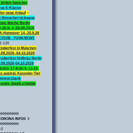
 fehlen Speicher
ue E-Klasse
Der neue Anlauf
•
-Besucherrückgang
üne Woche Berlin
A-BLN. 4.-08.09.2026
A-Hannover 14.-20.9.26
E3SOB - FUNKNEWS
1-130
toberfest in München
.09.2026–04.10.2026
toberfest Hofbräu Berlin
.09.2026-04.10.2026
UGA´27-Köln 9.-13.10.
s austral. Kasseler-Tier
ommerzbank
zepte GuteK.ch/at/de
◊◊◊◊◊◊◊◊◊◊◊
CORONA INFOS ◊
◊◊◊◊◊◊◊◊◊◊◊
10