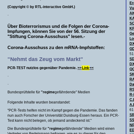
Er
(Copyright © by RTL-interactive GmbH.)
Vu
A
·
KA
S
Über Bioterrorismus und die Folgen der Corona-
KP
Impfungen, können Sie von der 56. Sitzung der
Ge
"Stiftung Corona-Ausschuss" lesen.-
Lo
DX
Corona-Ausschuss zu den mRNA-Impfstoffen:
GD
51
"Nehmt das Zeug vom Markt"
SD
DX
PCR-TEST nutzlos gegenüber Pandemie.
>>
Link
<<
QC
SK
·
R
·
Da
RS
Bundesprüfstelle für
"regime
gefährdende" Medien
R-
C.I
Folgende Inhalte wurden beanstandet:
A.
61
"PCR-Tests helfen nicht im Kampf gegen die Pandemie. Das fanden
SR
nun auch Forscher der Universität Duisburg-Essen heraus. Ein PCR-
SS
Test kann nicht belegen, ob jemand ansteckend ist."
NR
Die Bundesprüfstelle für
"regime
gefährdende" Medien wird einen
ED
Vertreter von Bertelsmann befragen, wie es zu dieser für den