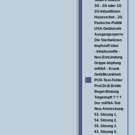
Söders Abkehr
3G - 2G oder 1G
2G-Infantilisten
Hausverbot - 2G
Panische-Politik
USA-Geldstrafe
Ausgangssperre
Die Sterbelisten
Impfstoff tötet
- Inhaltsstoffe -
Neu Entzündung
Grippe-Impfung
mRNA - Krank
Gefäßkrankheit
PCR-Test-Fehler
Prof.Dr.B.Bridle
Regel-Blutung
Totgeimpft ? ? ?
Der mRNA-Tod
Neu-Ansteckung
53. Sitzung 1.
54. Sitzung 2.
55. Sitzung 3.
63. Sitzung 4.