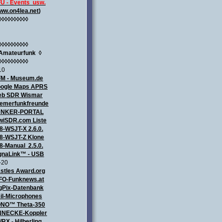
U - Events usw.
ww.on4lea.net
)
◊◊◊◊◊◊◊◊◊◊
◊◊◊◊◊◊◊◊◊◊
Amateurfunk
◊
◊◊◊◊◊◊◊◊◊◊
10
M - Museum.de
ogle Maps APRS
b SDR Wismar
emerfunkfreunde
UNKER-PORTAL
wiSDR.com Liste
8-WSJT-X 2.6.0.
8-WSJT-Z Klone
8-Manual 2.5.0.
gnaLink™ - USB
-20
stles Award.org
FO-Funknews.at
gPix-Datenbank
il-Microphones
NO™ Theta-350
NECKE-Koppler
/RX - Hilberling