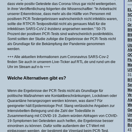
dass viele positiv Getestete das Corona-Virus gar nicht weitergeben.
---
In ihrer Veröffentlichung folgerten die Wissenschaftler: "In Anbetracht
E
unserer Erkenntnisse, dass mehr als die Hälfte von Personen mit
SC
positiven PCR-Testergebnissen wahrscheinlich nicht infektiös waren,
21
sollte die RTPCR-Testpositivität nicht als genaues Maß für die
Gr
infektiösen SARS-CoV-2-Inzidenz angesehen werden." 50-75
BW
Prozent der positiven PCR-Tests sind wahrscheinlich postinfektiös.
B
Somit sollten der Studie zufolge die Ergebnisse der PCR-Tests nicht
BW
als Grundlage für die Bekämpfung der Pandemie genommen
Üb
werden.
AM
QO
+++ Alle aktuellen Informationen zum Coronavirus SARS-Cov-2
Fl
finden Sie auch in unserem Live-Ticker auf RTL.de und rund um die
Ma
Uhr im Stream auf n-tv +++
US
31
Welche Alternativen gibt es?
BS
Se
Ma
Wenn die Ergebnisse der PCR-Tests nicht als Grundlage für
Ve
politische Maßnahmen wie Kontaktbeschränkungen, Lockdown oder
Al
Quarantäne herangezogen werden können, was dann? Für
We
geeigneter hält Epidemiologe Prof. Stang verlässliche Angaben zur
Ge
Intensivbetten-Belegung und die Zahl der Todesfälle in
Un
Zusammenhang mit COVID-19. Zudem würden Abfragen von COVID-
Ho
19-Symptomen bei Getesteten auch helfen, die Ergebnisse besser
Bo
einordnen zu können. Dafür sollte außerdem der CT-Wert mit
41
einbezogen werden, der bestimmt die Virenlast beim PCR-Test.