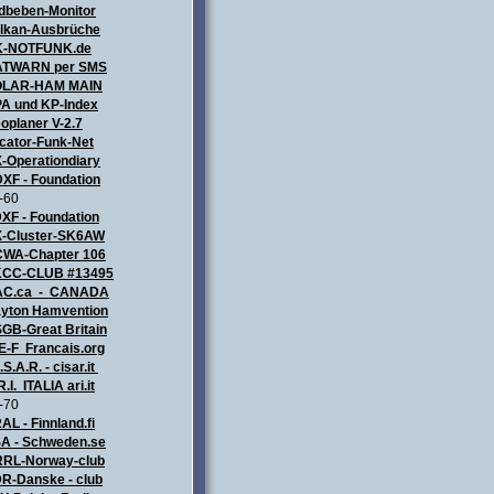
dbeben-Monitor
lkan-Ausbrüche
K-NOTFUNK.de
TWARN per SMS
OLAR-HAM MAIN
A und KP-Index
oplaner V-2.7
cator-Funk-Net
-Operationdiary
XF - Foundation
-60
XF - Foundation
-Cluster-SK6AW
WA-Chapter 106
CC-CLUB #13495
AC.ca - CANADA
yton Hamvention
GB-Great Britain
E-F Francais.org
.S.A.R. - cisar.it
R.I. ITALIA
ari.it
-70
AL - Finnland.fi
A - Schweden.se
RL-Norway-club
R-Danske - club