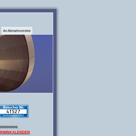
An Abmahnvereine
◊◊◊◊◊◊◊◊◊◊
.
ERMINKALENDER