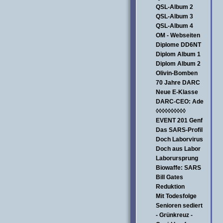
QSL-Album 2
QSL-Album 3
QSL-Album 4
OM - Webseiten
Diplome DD6NT
Diplom Album 1
Diplom Album 2
Olivin-Bomben
70 Jahre DARC
Neue E-Klasse
DARC-CEO: Ade
◊◊◊◊◊◊◊◊◊◊
EVENT 201 Genf
Das SARS-Profil
Doch Laborvirus
Doch aus Labor
Laborursprung
Biowaffe: SARS
Bill Gates
Reduktion
Mit Todesfolge
Senioren sediert
- Grünkreuz -