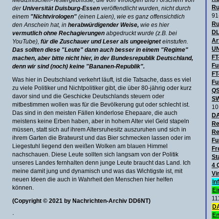
Medizinischen-Testergebnisse, die von Virologen und Forschern von
Ru
der
Universität Duisburg-Essen
veröffendlicht wurden, nicht durch
91
einem
"Nichtvirologen"
(einen Laien), wie es ganz offensichtlich
Ru
den Anschein hat, in
herabwürdigender Weise,
wie es hier
DL
vermutlich ohne Rechagierungen
abgedruckt wurde (z.B. bei
Ar
YouTube),
für die Zuschauer und Leser als ungeeignet
einstufen.
UN
Das sollten diese "Leute" dann auch besser in einem "Regime"
FT
machen, aber bitte nicht hier, in der Bundesrepublik Deutschland,
Fu
denn wir sind (noch) keine "Bananen-Republik".
FT
Was hier in Deutschland verkehrt läuft, ist die Tatsache, dass es viel
Fu
zu viele Politiker und Nichtpolitiker gibt, die über 80-jährig oder kurz
QS
davor sind und die Geschicke Deutschlands steuern oder
SW
mitbestimmen wollen was für die Bevölkerung gut oder schlecht ist.
10
Das sind in den meisten Fällen kinderlose Ehepaare, die auch
D
meistens keine Erben haben, aber in hohem Alter viel Geld stapeln
Re
müssen, statt sich auf ihrem Altersruhesitz auszuruhen und sich in
Re
ihrem Garten die Bratwurst und das Bier schmecken lassen oder im
Fu
Liegestuhl liegend den weißen Wolken am blauen Himmel
Fr
nachschauen. Diese Leute sollten sich langsam von der Politik
St
unseres Landes fernhalten denn junge Leute braucht das Land. Ich
4 
meine damit jung und dynamisch und was das Wichtigste ist, mit
Vi
neuen Ideen die auch in Wahrheit den Menschen hier helfen
In
können.
Ei
11
(Copyright © 2021 by Nachrichten-Archiv DD6NT)
DA
·
En