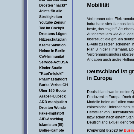
Mobilität
Drosten "nackt"
Joints für alle
Streitigkeiten
Verbrenner oder Elektromoto
Youtube Zensur
Indra hatte sich klar position
Tod im Cockpit
beste, das es gibt". Als ehem
Drostens Lügen
Autoherstellern wie Audi ode
überzeugt. die großen deutsc
Hitzeschutzplan
E-Auto zu setzen scheinen, 
Kreml Sanktion
Plan B in der Hinterhand. Eb
Heime in Berlin
Verbrennungsmotors überzeug
CoV-Immunität
Angaben auch große Hoffnun
Service-Act DSA
Kinder Studie
Deutschland ist gr
"Käpt’n-Iglo®"
in Europa
Pharmastandort
Burka Verbot CH
Über 160 Boote
Deutschland war im ersten Q
Araber+Lübeck
Produzent in Europa. Doch d
ARD manipuliert
Modelle holen auf, allen vor
chinesische Unternehmen ist 
Drosten-Wende
Hersteller von Elektrofahrz
Fake-Impfstoff
inzwischen nach einem Stando
AfD-Anschlag
Deutschland aktuell der größt
Islamisten (IS)
Böller-Kämpfe
(Copyright © 2023 by
Busin