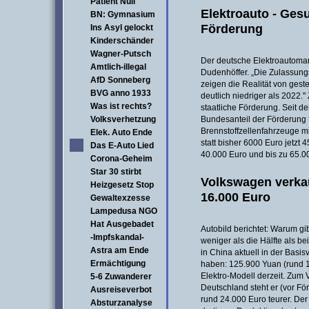
Patient Null
Elektroauto - Ges
BN: Gymnasium
Förderung
Ins Asyl gelockt
Kinderschänder
Wagner-Putsch
Der deutsche Elektroautomark
Amtlich-illegal
Dudenhöffer. „Die Zulassung
AfD Sonneberg
zeigen die Realität von gest
BVG anno 1933
deutlich niedriger als 2022.
Was ist rechts?
staatliche Förderung. Seit d
Volksverhetzung
Bundesanteil der Förderung 
Brennstoffzellenfahrzeuge mi
Elek. Auto Ende
statt bisher 6000 Euro jetzt 
Das E-Auto Lied
40.000 Euro und bis zu 65.0
Corona-Geheim
Star 30 stirbt
Volkswagen verkau
Heizgesetz Stop
16.000 Euro
Gewaltexzesse
Lampedusa NGO
Hat Ausgebadet
Autobild berichtet: Warum gi
-Impfskandal-
weniger als die Hälfte als b
Astra am Ende
in China aktuell in der Basis
Ermächtigung
haben: 125.900 Yuan (rund 1
Elektro-Modell derzeit. Zum V
5-6 Zuwanderer
Deutschland steht er (vor För
Ausreiseverbot
rund 24.000 Euro teurer. Der
Absturzanalyse