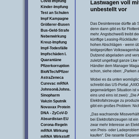
Covid Impfung
Lastwagen voll mi
Kinder-Impfung
unbestellt vor
Test an Schulen
Impf Kampagne
Das Desinteresse dürfte ab
Größerer-Busen
denn dann gibt es für Flott
Bus-Geld-Strafe
mehr. Angstschweiß treibt d
Nebenwirkung
künftige Leasing-Rückläufer a
Kreuz-Impfung
hohen Abschlägen - wenn übe
Impf-Todesfälle
leidgeprüften Volkswagenhä
Impfschäden I.
Dutzend abgeladen und verst
Quarantäne
zuletzt ungefragt ganze Lkw 
Pfizerkorruption
Händler dem Manager Magazin
schon, siehe oben: „Parken
BioNTech/Pfizer
AstraZeneca
Wobei es da unten womöglich
Curevac mRNA
schreibt das US-Portal „AXI
Johnson&Johns.
gegenwärtigen Situation ist 
Sinopharm
eins und eins ist zwei): „Die
Elektrofahrzeuge zu produzi
Vakzin Sputnik
gibt ein großes Problem: Nic
Novavax Protein
DNA - ZyCoV-D
„Das wachsende Missverhält
Absurdistan EU
bei Elektrofahrzeugen ist ei
Corona-Regeln
zwar mehr Interesse an Elek
von Preis- oder Ladeproble
mRNA Wirkung
kaufen". Die rasante Expans
mRNA Wirkstoff