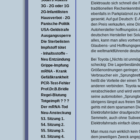
Söders Abkehr
Elektroauto sich schnell die 
3G - 2G oder 1G
traditionellen Rechenkenntni
2G-Infantilisten
ebenfalls in Parkplatznot zu
Hausverbot - 2G
gesenkt. Auf gut Deutsch: E-
Panische-Politik
den Preis verkaufen, eine Dis
USA-Geldstrafe
Autohersteller hoffnungslos 
deutschen Hersteller bei So
Ausgangssperre
alles, kann man alles vorher
Die Sterbelisten
Glaubens- und Hoffnungsgem
Impfstoff tötet
die weltmarktführende deuts
- Inhaltsstoffe -
Neu Entzündung
Bei Toyota („Nichts ist unmög
scheckig: Die Lagerbeständ
Grippe-Impfung
Größenordnungen geringer, w
mRNA - Krank
Verbraucher ein „Sprungbrett"
Gefäßkrankheit
heißt die Vorteile der einen
PCR-Test-Fehler
anderen verbinden. Toyota w
Prof.Dr.B.Bridle
verabschieden und wird verm
Regel-Blutung
seine automobilen „Sprungbre
Totgeimpft ? ? ?
übrigens längst aus freien S
Der mRNA-Tod
gehts mit dem sparsamen Die
Elektrofahrräder draufgeschn
Neu-Ansteckung
Semmeln, auch ohne Subvent
53. Sitzung 1.
Elektrofahrrads einfach über
54. Sitzung 2.
55. Sitzung 3.
Man muss nun wirklich kein 
63. Sitzung 4.
dem jeweiligen Zweck angep