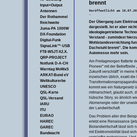
brennt
Input+Output
Antennen
Veröffentlicht am 16.07.2
·
Der Rothammel
Der Übergang zum Elektroau
Reichweite
dargestellt. Ist er aber nich
Juma-PA 1000W
ideologiegetriebene Techn
DX-Foundation
Verstand - zumindest hierzu
Digital-Funk
Wohlstandsvernichtung funkt
SignaLink™·USB
Dachstuhl brennt". Die kom
FT8-WSJT-X2.X.
Automesse mehr sein.
QRP-PROJECT
Am Freitagmorgen flatterte d
Notfunk D-A-CH
Pioneer" mit der Betreffzeile
Warntag MoWaS
Zukunft verschläft" in meine
ARKAT-Bund eV
inzwischen üblich, exakt di
Weltkulturerbe
Transformationspropagandiste
UNESCO
kommt wie ein Naturgesetz üb
QSL-Karte
mitmarschiert, glaubt auch, d
hübsche Story, so ähnlich w
QSL-Versand
Atomenergie oder der unwider
IARU
der Landwirtschaft.
ITU
EURAO
Das Problem aller drei Beisp
HAREC
erlebt eine Renaissance (jet
Biolandwirtschaft lässt sich 
GAREC
mit Elektromobilität lässt si
Bandwacht