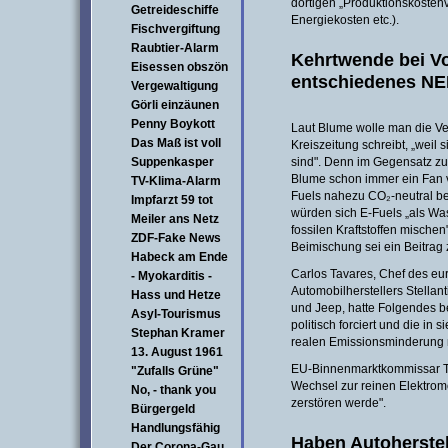
dortigen „Produktionskostenv
Getreideschiffe
Energiekosten etc.).
Fischvergiftung
Raubtier-Alarm
Kehrtwende bei Vo
Eisessen obszön
entschiedenes NE
Vergewaltigung
Görli einzäunen
Penny Boykott
Laut Blume wolle man die Ver
Das Maß ist voll
Kreiszeitung schreibt, „weil 
Suppenkasper
sind". Denn im Gegensatz z
Blume schon immer ein Fan v
TV-Klima-Alarm
Fuels nahezu CO₂-neutral b
Impfarzt 59 tot
würden sich E-Fuels „als Was
Meiler ans Netz
fossilen Kraftstoffen mische
ZDF-Fake News
Beimischung sei ein Beitrag
Habeck am Ende
Carlos Tavares, Chef des e
- Myokarditis -
Automobilherstellers Stellant
Hass und Hetze
und Jeep, hatte Folgendes be
Asyl-Tourismus
politisch forciert und die in
Stephan Kramer
realen Emissionsminderung
13. August 1961
EU-Binnenmarktkommissar Thi
"Zufalls Grüne"
Wechsel zur reinen Elektromo
No, - thank you
zerstören werde".
Bürgergeld
Handlungsfähig
Haben Autoherstel
Der Corona-Gau