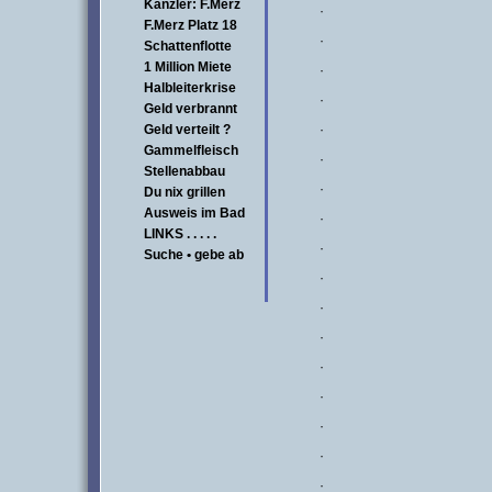
Kanzler: F.Merz
·
F.Merz Platz 18
·
Schattenflotte
1 Million Miete
·
Halbleiterkrise
·
Geld verbrannt
Geld verteilt ?
·
Gammelfleisch
·
Stellenabbau
·
Du nix grillen
Ausweis im Bad
·
LINKS . . . . .
·
Suche • gebe ab
·
·
·
·
·
·
·
·