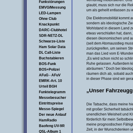
vernünftig motorisieren. Und
Funkstörungen
glaubt, muss sich nur die R
EMVG/Messung
um als geheilt entlassen zu 
LED-Lampen
Die Elektromobilität kommt a
Ohne Club
sondern als ideologische Z
Knackpunkt
Wohlstand in diesem Land ze
DARC-Clubhotel
etwas verschlafen hat, dann,
SDR-NETZ-DL
diesen ökonomischen und a
Schwarze-Liste
(seit dem Atomausstieg muss
Ham Solar Data
zurückgreifen, um seinen Str
DL Call-Liste
man das Lied vom E-Wunder 
Buchstabieren
„Es wird schon nicht so sch
Ruhe gelassen. Außerdem kö
BOS-Funk
abräumen." Doch bei Ideolog
BOS+Polizei
räumen dich ab, sobald auch
AFuG - AFuV
in dieser Phase sind wir ger
EMRK-Art. 10
Urteil BGH
„Unser Fahrzeugge
Funktelegramm
Messebesucher
Eintrittspreise
Die Tatsache, dass meine h
Messe-Spiegel
mit großer Sicherheit tatsäch
unendlichen Weisheit und Klu
Der neue Anlauf
förderlich für mein Selbstbew
HamRadio
meine prognostischen Fähigke
Baofeng UV-9R
Zeit, in der Wunschdenken 
QSL-Album 1