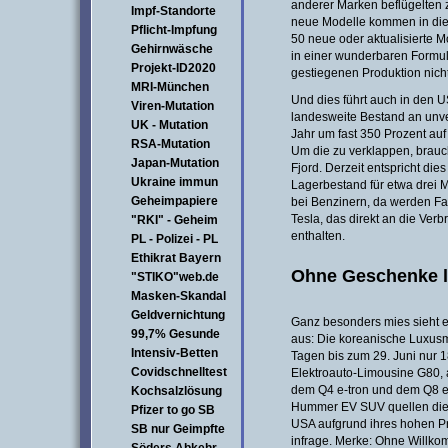
anderer Marken beflügelten z
Impf-Standorte
neue Modelle kommen in die
Pflicht-Impfung
50 neue oder aktualisierte 
Gehirnwäsche
in einer wunderbaren Formul
Projekt-ID2020
gestiegenen Produktion nicht
MRI-München
Und dies führt auch in den 
Viren-Mutation
landesweite Bestand an unve
UK - Mutation
Jahr um fast 350 Prozent auf
RSA-Mutation
Um die zu verklappen, brau
Japan-Mutation
Fjord. Derzeit entspricht di
Ukraine immun
Lagerbestand für etwa drei Mo
Geheimpapiere
bei Benzinern, da werden Fah
Tesla, das direkt an die Verbr
"RKI" - Geheim
enthalten.
PL - Polizei - PL
Ethikrat Bayern
Ohne Geschenke lä
"STIKO"web.de
Masken-Skandal
Geldvernichtung
Ganz besonders mies sieht e
99,7% Gesunde
aus: Die koreanische Luxusm
Intensiv-Betten
Tagen bis zum 29. Juni nur 18
Covidschnelltest
Elektroauto-Limousine G80,
dem Q4 e-tron und dem Q8 e
Kochsalzlösung
Hummer EV SUV quellen die 
Pfizer to go SB
USA aufgrund ihres hohen Pre
SB nur Geimpfte
infrage. Merke: Ohne Willk