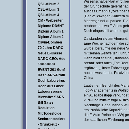
Wissenschaft erklärt wird, lie
QSL-Album 2
der Grundschule gelernt hat
QSL-Album 3
auf das Ergebnis „zwei" beha
QSL-Album 4
„Der Volkswagen-Konzern ma
OM - Webseiten
Meeresgrund zu parken. Die
Diplome DD6NT
beobachten, wo E-Autos geba
Doch eingestellt wird die gut
Diplom Album 1
Diplom Album 2
Da standen sie am Abgrund, i
Olivin-Bomben
Eine Woche nachdem die schl
70 Jahre DARC
wurde, beraumte der neue 
Neue E-Klasse
mit seinen weltweiten Führu
Dann hielt er eine „Brandred
DARC-CEO: Ade
brennt" oder auch „The Roof 
◊◊◊◊◊◊◊◊◊◊
ergänzte: „Unser Fahrzeugges
EVENT 201 Genf
noch etwas durchs Ersatzte
Das SARS-Profil
China.
Doch Laborvirus
Laut einem Bericht des Man
Doch aus Labor
Top-Managements in Wolfsbur
Laborursprung
ein Ausgabestopp verkündet, 
Biowaffe: SARS
kurz- und mittelfristige Risi
Bill Gates
Nachfrage. Dabei habe VW i
Reduktion
erst zusätzliche Kapazitäten 
Mit Todesfolge
die E-Auto-Reihe bei VW) ge
Senioren sediert
der staatlichen Förderung o
- Grünkreuz -