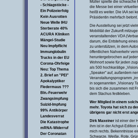
Müller spielte die schwache
- Schlagstöcke -
die Messe bei einer virtuell
Ein Polizeierfolg
heißt es weiter. Die IAA sei 
Kein Ausrotten
Präsidentin mehrfach betont.
Neue Welle IHU
Die Ausstellung sei jetzt vie
Sterberate 40%
Mobilität der Zukunft mitzuge
ACURA Kliniken
veranstaltenden VDA (Verban
Mängel-Studie
darum, die Entstehung eines
Neu Impfpflicht
zu unterstützen, in dem Auto
Immunglobulin
öffentlichen Nahverkehr vern
heruntergebrochen auf jede
Trucks in der EU
Wohnort sowie für jeden zug
Corona-Ohrfeige
als 500 hochkarätige „Vision
Neu: Top Thema
„Speaker" auf, außerdem ner
2. Brief an "PEI"
Veranstaltungsprogramm „ins
Apokalyptiker
in sogenannten „Visionary Tal
Fledermaus ???
bis sich die zusammen mit F
Bln.-Feuerwehr
dem Stachus festkleben.
Zwangsimpfung
Wer Mitglied in einem solch
Suizid-Impfung
mehr. Toyota hat sich zu d
99% Antikörper
übrigens gar nicht erst ang
Landesverrat
Dirk Maxeiner
ist einer der
Die Katastrophe
ihm ist in der Achgut-Edition
mRNA-Widerruf
mich rechts. Bekenntnisse ei
Der Coronatan
Schwarze, Weiße, Rote, Grün