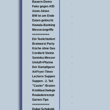
Bauern-Demo
·
Fake gegen AfD
·
Atom-Akten
BW ist am Ende
·
Daten gelöscht
·
Hawala-Banking
Messerangriffe
·
==========
·
Ein Teelichtofen!
·
Bratwurst Party
Küche ohne Gas
·
Cordierit Steine
·
Santoku-Messer
Umluft+Pfanne
·
Der Dampfgarer
·
AirFryer-Timer
Leckere Suppen
·
Suppen - 2. Teil
·
"Casler"-Braten
·
Knoblauchwiege
Rouladenrezept
·
Garten-Tips
·
==========
Dubai Schokold.
·