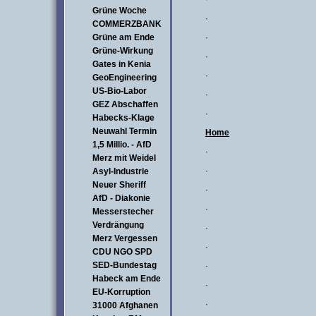
Grüne Woche
·
COMMERZBANK
Grüne am Ende
·
Grüne-Wirkung
·
Gates in Kenia
·
GeoEngineering
US-Bio-Labor
·
GEZ Abschaffen
·
Habecks-Klage
Neuwahl Termin
Home
1,5 Millio. - AfD
·
Merz mit Weidel
·
Asyl-Industrie
Neuer Sheriff
·
AfD - Diakonie
·
Messerstecher
Verdrängung
·
Merz Vergessen
·
CDU NGO SPD
SED-Bundestag
·
Habeck am Ende
·
EU-Korruption
·
31000 Afghanen