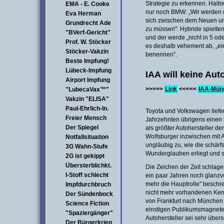
Strategie zu erkennen. Halb
EMA - E. Cooke
nur noch BMW: „Wir werden 
Eva Herman
sich zwischen dem Neuen un
Grundrecht Ade
zu müssen". Hybride spielte
"BVerf-Gericht"
und der werde „nicht in 5 od
Prof. W. Stöcker
es deshalb vehement ab, „ei
Stöcker-Vakzin
benennen".
Beste Impfung!
Lübeck-Impfung
IAA will keine Au
Airport Impfung
>>>>>
Link
<<<<<
IAA-Münc
"LubecaVax™"
Vakzin "ELISA"
Paul-Ehrlich-In.
Toyota und Volkswagen liefe
Freier Mensch
Jahrzehnten übrigens einen
Der Spiegel
als größter Autohersteller de
Wolfsburger inzwischen mit A
Notfallsituation
ungläubig zu, wie die schär
3G Wahn-Stufe
Wunderglauben erliegt und s
2G ist gekippt
Übersterblichkt.
Die Zeichen der Zeit schlage
I-Stoff schlecht
ein paar Jahren noch glanzvo
mehr die Hauptrolle" beschre
Impfdurchbruch
nicht mehr vorhandenen Kern
Der Sündenbock
von Frankfurt nach München
Science Fiction
einstigen Publikumsmagneten
"Spaziergänger"
Autohersteller sei sehr über
Der Bürgerkrieg