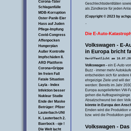
Corona-Täter
Geschlechtsidentitäten sowi
Schlaganfälle
als Zündkerze für jeden Anla
MDB-Korruption
(Copyright © 2023 by achgu
Oster·Panik·Eier
Hass auf Juden
·
Pflege-Impfung
Die E-Auto-Katastroph
Covid-Congress
Affenpocken
Volkswagen - E-Au
Hungerplan
in Europa bricht f
Außer Kontrolle
Impfschäden II.
Veröffentlicht am 16.07.20
ARD Plattform
Volkswagen -
ein E-Auto von 
Corona=Grippe
Buzz - immer mehr Autokäuf
Im freien Fall
entscheiden sich für andere 
Fatale Situation
ehrgeizige Ziele und will der
Layla - Index
werden: Bereits im Jahr 2030
Europa ausgelieferten VW-Fah
Infektion besser
gehen die Auftragseingänge s
Nuklear Studie
Absatzschwund bei den Volk
Ende der Maske
könnte in Europa den Ansch
Betrüger: Pfizer
Emden wird die Produktion vo
Lauterbach-UNI
bzw. wird die Produktion ged
K. Lauterbach 2.
Baerbock - oje !
Volkswagen - Das
Die Welt lacht