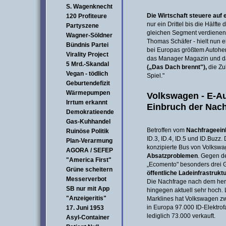
S. Wagenknecht
Die Wirtschaft steuere auf 
120 Profiteure
nur ein Drittel bis die Hälft
Partyszene
gleichen Segment verdienen.
Wagner-Söldner
Thomas Schäfer - hielt nun 
Bündnis Partei
bei Europas größtem Autoher
Virality Project
das Manager Magazin und da
5 Mrd.-Skandal
(„Das Dach brennt"),
die Zu
Vegan - tödlich
Spiel."
Geburtendefizit
Wärmepumpen
Volkswagen - E-Au
Irrtum erkannt
Einbruch der Nac
Demokratieende
Gas-Kuhhandel
Betroffen vom
Nachfrageein
Ruinöse Politik
ID.3, ID.4, ID.5 und ID.Buzz. 
Plan-Verarmung
konzipierte Bus von Volkswag
AGORA / SEFEP
Absatzproblemen
. Gegen d
"America First"
„Ecomento" besonders drei 
Grüne scheitern
öffentliche Ladeinfrastrukt
Messerverbot
Die Nachfrage nach dem herk
SB nur mit App
hingegen aktuell sehr hoch. 
"Anzeigeritis"
Marklines hat Volkswagen z
in Europa 97.000 ID-Elektro
17. Juni 1953
lediglich 73.000 verkauft.
Asyl-Container