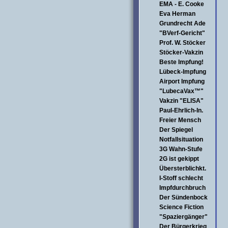
EMA - E. Cooke
Eva Herman
Grundrecht Ade
"BVerf-Gericht"
Prof. W. Stöcker
Stöcker-Vakzin
Beste Impfung!
Lübeck-Impfung
Airport Impfung
"LubecaVax™"
Vakzin "ELISA"
Paul-Ehrlich-In.
Freier Mensch
Der Spiegel
Notfallsituation
3G Wahn-Stufe
2G ist gekippt
Übersterblichkt.
I-Stoff schlecht
Impfdurchbruch
Der Sündenbock
Science Fiction
"Spaziergänger"
Der Bürgerkrieg