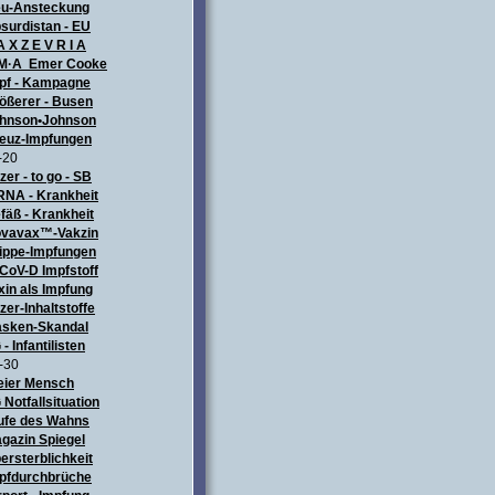
u-Ansteckung
surdistan - EU
A X Z E V R I A
M·A Emer Cooke
pf - Kampagne
ößerer - Busen
hnson•Johnson
euz-Impfungen
-20
izer - to go - SB
NA - Krankheit
fäß - Krankheit
vavax™-Vakzin
ippe-Impfungen
CoV-D Impfstoff
xin als Impfung
izer-Inhaltstoffe
sken-Skandal
 - Infantilisten
-30
eier Mensch
 Notfallsituation
ufe des Wahns
gazin Spiegel
ersterblichkeit
pfdurchbrüche