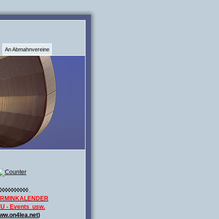
An Abmahnvereine
◊◊◊◊◊◊◊◊◊◊
.
ERMINKALENDER
U - Events usw.
ww.on4lea.net
)