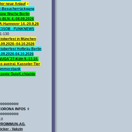
Der neue Anlauf
•
-Besucherrückgang
üne Woche Berlin
A-BLN. 4.-08.09.2026
A-Hannover 14.-20.9.26
E3SOB - FUNKNEWS
1-130
toberfest in München
.09.2026–04.10.2026
toberfest Hofbräu Berlin
.09.2026-04.10.2026
UGA´27-Köln 9.-13.10.
s austral. Kasseler-Tier
ommerzbank
zepte GuteK.ch/at/de
◊◊◊◊◊◊◊◊◊◊◊
CORONA INFOS ◊
◊◊◊◊◊◊◊◊◊◊◊
10
UROIMMUN-AG.
öcker - Vakzin