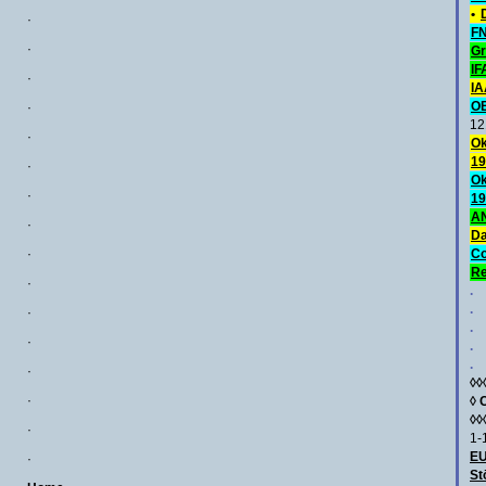
•
·
FN
·
Gr
IF
·
IA
O
·
12
·
Ok
19
·
Ok
·
19
AN
·
Da
·
C
Re
·
.
.
·
.
·
.
.
·
◊◊
·
◊
◊◊
·
1-
E
·
St