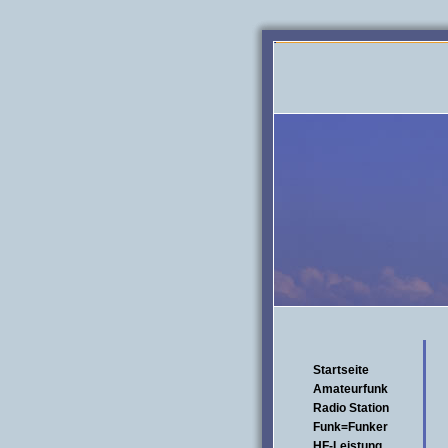
Startseite
Amateurfunk
Radio Station
Funk=Funker
HF-Leistung