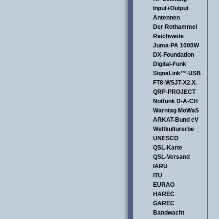
Input+Output
Antennen
Der Rothammel
Reichweite
Juma-PA 1000W
DX-Foundation
Digital-Funk
SignaLink™·USB
FT8-WSJT-X2.X.
QRP-PROJECT
Notfunk D-A-CH
Warntag MoWaS
ARKAT-Bund eV
Weltkulturerbe
UNESCO
QSL-Karte
QSL-Versand
IARU
ITU
EURAO
HAREC
GAREC
Bandwacht