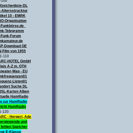
-100
fzeichenliste-DL
-Altersstrucktur
tikel 10 - EMRK
O-Organisation
-Funkbörse.de
nk-Telegramm
-Funk-Forum
nkamateur.de
P-Download OE
-Film von 1955
1-110
ARC-HOTEL GmbH
lais A-Z m. QTH
peater-Map
- EU
nkfrequenzen01
equenz-Listen01
andort Suche DL
QSL-Karten Alben
rtuelle HamRadio
fo zur HamRadio
ntritt HamRadio
1-120
RC - Hergert, Ade
ergiewende und
 fehlen Speicher
ue E-Klasse