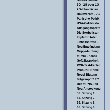
Söders Abkehr
3G - 2G oder 1G
2G-Infantilisten
Hausverbot - 2G
Panische-Politik
USA-Geldstrafe
Ausgangssperre
Die Sterbelisten
Impfstoff tötet
- Inhaltsstoffe -
Neu Entzündung
Grippe-Impfung
mRNA - Krank
Gefäßkrankheit
PCR-Test-Fehler
Prof.Dr.B.Bridle
Regel-Blutung
Totgeimpft ? ? ?
Der mRNA-Tod
Neu-Ansteckung
53. Sitzung 1.
54. Sitzung 2.
55. Sitzung 3.
63. Sitzung 4.