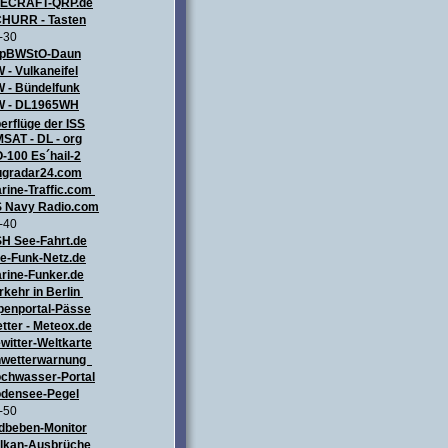
LECRAFT
-QRP.de
HURR - Tasten
-30
pBWStO-Daun
 - Vulkaneifel
W
- Bündelfunk
 - DL1965WH
erflüge
der ISS
SAT - DL - org
-100 Es´hail-2
ugradar24.com
rine-Traffic.com
 Navy Radio.com
-40
H See-Fahrt.de
e-Funk-Netz.de
rine-Funker.de
rkehr in Berlin
penportal-Pässe
tter - Meteox.de
witter-Weltkarte
wetterwarnung
chwasser-Portal
densee-Pegel
-50
dbeben-Monitor
lkan-Ausbrüche