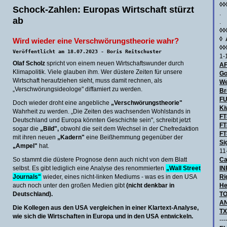
◊◊
Schock-Zahlen: Europas Wirtschaft stürzt
.
ab
.
◊◊
◊
Wird wieder eine Verschwörungstheorie wahr?
◊◊
Veröffentlicht am 18.07.2023 - Boris Reitschuster
1-
Olaf Scholz
spricht von einem neuen Wirtschaftswunder durch
AF
Klimapolitik. Viele glauben ihm. Wer düstere Zeiten für unsere
Go
Wirtschaft heraufziehen sieht, muss damit rechnen, als
We
„Verschwörungsideologe" diffamiert zu werden.
Br
F
Doch wieder droht eine angebliche
„Verschwörungstheorie"
Ki
Wahrheit zu werden. „Die Zeiten des wachsenden Wohlstands in
FT
Deutschland und Europa könnten Geschichte sein", schreibt jetzt
FT
sogar die
„Bild",
obwohl die seit dem Wechsel in der Chefredaktion
FT
mit ihren neuen
„Kadern"
eine Beißhemmung gegenüber der
Si
„Ampel"
hat.
11
So stammt die düstere Prognose denn auch nicht von dem Blatt
Ca
selbst. Es gibt lediglich eine Analyse des renommierten
„Wall Street
IN
Journals"
wieder, eines nicht-linken Mediums - was es in den USA
Ri
auch noch unter den großen Medien gibt
(nicht denkbar in
He
Deutschland).
TO
AN
Die Kollegen aus den USA vergleichen in einer Klartext-Analyse,
TX
wie sich die Wirtschaften in Europa und in den USA entwickeln.
---