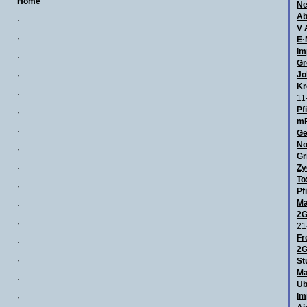
Home
Ne
Ab
·
V 
·
E·
Im
·
Gr
Jo
·
Kr
·
11
Pf
·
mR
·
Ge
No
·
Gr
·
Zy
To
·
Pf
Ma
·
2G
·
21
Fr
·
2G
·
St
Ma
·
Üb
Im
·