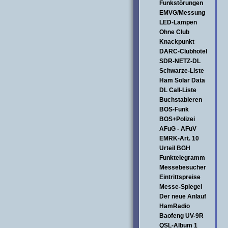
Funkstörungen
EMVG/Messung
LED-Lampen
Ohne Club
Knackpunkt
DARC-Clubhotel
SDR-NETZ-DL
Schwarze-Liste
Ham Solar Data
DL Call-Liste
Buchstabieren
BOS-Funk
BOS+Polizei
AFuG - AFuV
EMRK-Art. 10
Urteil BGH
Funktelegramm
Messebesucher
Eintrittspreise
Messe-Spiegel
Der neue Anlauf
HamRadio
Baofeng UV-9R
QSL-Album 1