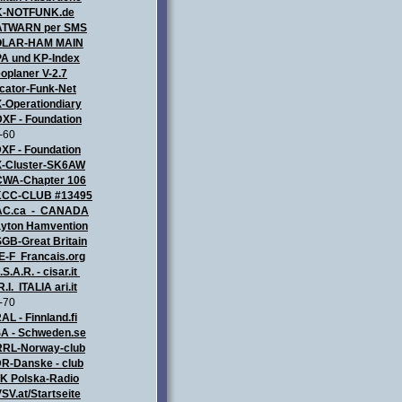
K-NOTFUNK.de
TWARN per SMS
OLAR-HAM MAIN
A und KP-Index
oplaner V-2.7
cator-Funk-Net
-Operationdiary
XF - Foundation
-60
XF - Foundation
-Cluster-SK6AW
WA-Chapter 106
CC-CLUB #13495
AC.ca - CANADA
yton Hamvention
GB-Great Britain
E-F Francais.org
.S.A.R. - cisar.it
R.I. ITALIA
ari.it
-70
AL - Finnland.fi
A - Schweden.se
RL-Norway-club
R-Danske - club
ZK
Polska-Radio
SV.at/Startseite