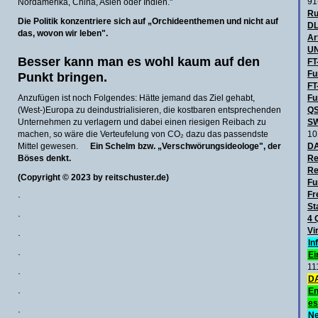
91
Nordamerika, China, Asien oder Indien."
Ru
Die Politik konzentriere sich auf „Orchideenthemen und nicht auf
DL
das, wovon wir leben".
Ar
UN
Besser kann man es wohl kaum auf den
FT
Fu
Punkt bringen.
FT
Anzufügen ist noch Folgendes: Hätte jemand das Ziel gehabt,
Fu
(West-)Europa zu deindustrialisieren, die kostbaren entsprechenden
QS
Unternehmen zu verlagern und dabei einen riesigen Reibach zu
SW
machen, so wäre die Verteufelung von CO₂ dazu das passendste
10
Mittel gewesen.
Ein Schelm bzw. „Verschwörungsideologe", der
D
Böses denkt.
Re
Re
(Copyright © 2023 by reitschuster.de)
Fu
Fr
·
St
·
4 
Vi
·
In
·
Ei
11
·
DA
En
·
es
·
Ne