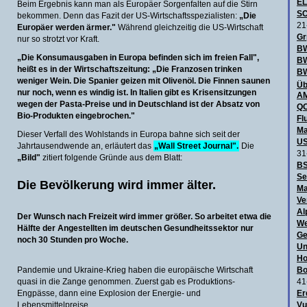
E
Beim Ergebnis kann man als Europäer Sorgenfalten auf die Stirn
SC
bekommen. Denn das Fazit der US-Wirtschaftsspezialisten:
„Die
21
Europäer werden ärmer."
Während gleichzeitig die US-Wirtschaft
Gr
nur so strotzt vor Kraft.
BW
„Die Konsumausgaben in Europa befinden sich im freien Fall",
B
heißt es in der Wirtschaftszeitung: „Die Franzosen trinken
BW
weniger Wein. Die Spanier geizen mit Olivenöl. Die Finnen saunen
Üb
nur noch, wenn es windig ist. In Italien gibt es Krisensitzungen
AM
wegen der Pasta-Preise und in Deutschland ist der Absatz von
QO
Bio-Produkten eingebrochen."
Fl
Ma
Dieser Verfall des Wohlstands in Europa bahne sich seit der
US
Jahrtausendwende an, erläutert das
„Wall Street Journal".
Die
31
„Bild"
zitiert folgende Gründe aus dem Blatt:
BS
Se
Die Bevölkerung wird immer älter.
Ma
Ve
Al
Der Wunsch nach Freizeit wird immer größer. So arbeitet etwa die
We
Hälfte der Angestellten im deutschen Gesundheitssektor nur
Ge
noch 30 Stunden pro Woche.
Un
Ho
Pandemie und Ukraine-Krieg haben die europäische Wirtschaft
Bo
quasi in die Zange genommen. Zuerst gab es Produktions-
41
Engpässe, dann eine Explosion der Energie- und
Er
Lebensmittelpreise.
Vu