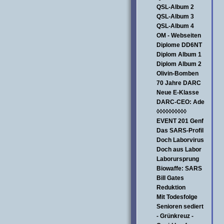
QSL-Album 2
QSL-Album 3
QSL-Album 4
OM - Webseiten
Diplome DD6NT
Diplom Album 1
Diplom Album 2
Olivin-Bomben
70 Jahre DARC
Neue E-Klasse
DARC-CEO: Ade
◊◊◊◊◊◊◊◊◊◊
EVENT 201 Genf
Das SARS-Profil
Doch Laborvirus
Doch aus Labor
Laborursprung
Biowaffe: SARS
Bill Gates
Reduktion
Mit Todesfolge
Senioren sediert
- Grünkreuz -