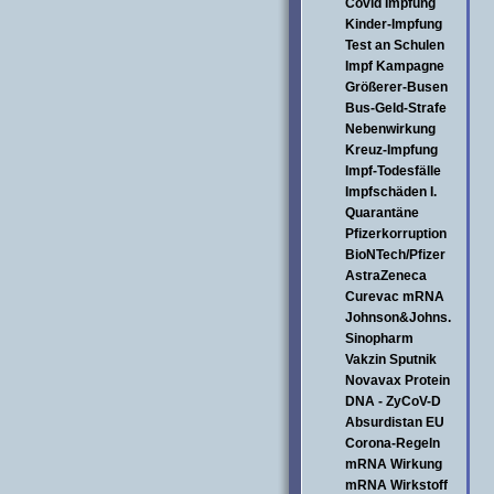
Covid Impfung
Kinder-Impfung
Test an Schulen
Impf Kampagne
Größerer-Busen
Bus-Geld-Strafe
Nebenwirkung
Kreuz-Impfung
Impf-Todesfälle
Impfschäden I.
Quarantäne
Pfizerkorruption
BioNTech/Pfizer
AstraZeneca
Curevac mRNA
Johnson&Johns.
Sinopharm
Vakzin Sputnik
Novavax Protein
DNA - ZyCoV-D
Absurdistan EU
Corona-Regeln
mRNA Wirkung
mRNA Wirkstoff