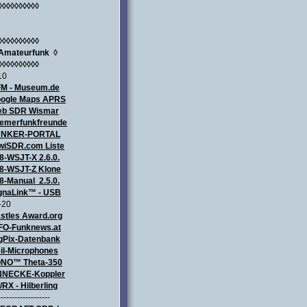
◊◊◊◊◊◊◊◊◊◊
◊◊◊◊◊◊◊◊◊◊
Amateurfunk
◊
◊◊◊◊◊◊◊◊◊◊
10
M - Museum.de
ogle Maps APRS
b SDR Wismar
emerfunkfreunde
UNKER-PORTAL
wiSDR.com Liste
8-WSJT-X 2.6.0.
8-WSJT-Z Klone
8-Manual 2.5.0.
gnaLink™ - USB
-20
stles Award.org
FO-Funknews.at
gPix-Datenbank
il-Microphones
NO™ Theta-350
NECKE-Koppler
/RX - Hilberling
-------------------