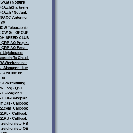
SV.at / Notfunk
KA.ch/Startseite
KA.ch / Notfunk
9ACC-Antennen
-80
CW-Telegraphie
-CW-G : GROUP
IGH-SPEED-CLUB
-QRP-AG Projekt
-QRP-AG Forum
e Lighthouses
uerschiffe Check
LW-Weekend.net
L-Manager Liste
L-ONLINE.de
-90
SL-Vermittlung
RL.org - QST
RU - Region 1
RU HF-Bandplan
mCall - Callbook
Z.com Callbook
Z.PL - Callbook
Z.RU - Callbook
fzeichenliste-HB
fzeichenliste-OE