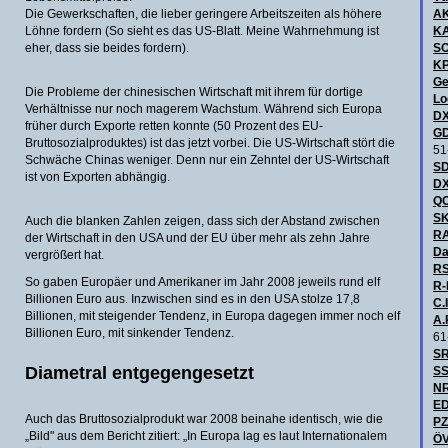
Die Gewerkschaften, die lieber geringere Arbeitszeiten als höhere
A
Löhne fordern (So sieht es das US-Blatt. Meine Wahrnehmung ist
KA
eher, dass sie beides fordern).
S
KP
Ge
Die Probleme der chinesischen Wirtschaft mit ihrem für dortige
Lo
Verhältnisse nur noch magerem Wachstum. Während sich Europa
DX
früher durch Exporte retten konnte (50 Prozent des EU-
GD
Bruttosozialproduktes) ist das jetzt vorbei. Die US-Wirtschaft stört die
51
Schwäche Chinas weniger. Denn nur ein Zehntel der US-Wirtschaft
SD
ist von Exporten abhängig.
DX
QC
SK
Auch die blanken Zahlen zeigen, dass sich der Abstand zwischen
R
der Wirtschaft in den USA und der EU über mehr als zehn Jahre
Da
vergrößert hat.
RS
So gaben Europäer und Amerikaner im Jahr 2008 jeweils rund elf
R-
Billionen Euro aus. Inzwischen sind es in den USA stolze 17,8
C.I
Billionen, mit steigender Tendenz, in Europa dagegen immer noch elf
A.
Billionen Euro, mit sinkender Tendenz.
61
SR
Diametral entgegengesetzt
SS
NR
ED
Auch das Bruttosozialprodukt war 2008 beinahe identisch, wie die
P
„Bild" aus dem Bericht zitiert: „In Europa lag es laut Internationalem
ÖV