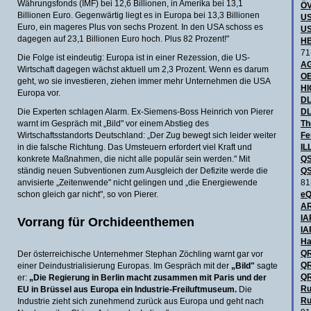
Währungsfonds (IMF) bei 12,6 Billionen, in Amerika bei 13,1
ÖV
Billionen Euro. Gegenwärtig liegt es in Europa bei 13,3 Billionen
US
Euro, ein mageres Plus von sechs Prozent. In den USA schoss es
US
dagegen auf 23,1 Billionen Euro hoch. Plus 82 Prozent!"
HB
71
Die Folge ist eindeutig: Europa ist in einer Rezession, die US-
AG
Wirtschaft dagegen wächst aktuell um 2,3 Prozent. Wenn es darum
OE
geht, wo sie investieren, ziehen immer mehr Unternehmen die USA
H
Europa vor.
DL
Die Experten schlagen Alarm. Ex-Siemens-Boss Heinrich von Pierer
DL
warnt im Gespräch mit „Bild" vor einem Abstieg des
Th
Wirtschaftsstandorts Deutschland: „Der Zug bewegt sich leider weiter
Fe
in die falsche Richtung. Das Umsteuern erfordert viel Kraft und
IL
konkrete Maßnahmen, die nicht alle populär sein werden." Mit
QS
ständig neuen Subventionen zum Ausgleich der Defizite werde die
QS
anvisierte „Zeitenwende" nicht gelingen und „die Energiewende
81
schon gleich gar nicht", so von Pierer.
eQ
AR
IA
Vorrang für Orchideenthemen
IA
Ha
QR
Der österreichische Unternehmer Stephan Zöchling warnt gar vor
QR
einer Deindustrialisierung Europas. Im Gespräch mit der
„Bild"
sagte
QR
er:
„Die Regierung in Berlin macht zusammen mit Paris und der
Ru
EU in Brüssel aus Europa ein Industrie-Freiluftmuseum.
Die
Ru
Industrie zieht sich zunehmend zurück aus Europa und geht nach