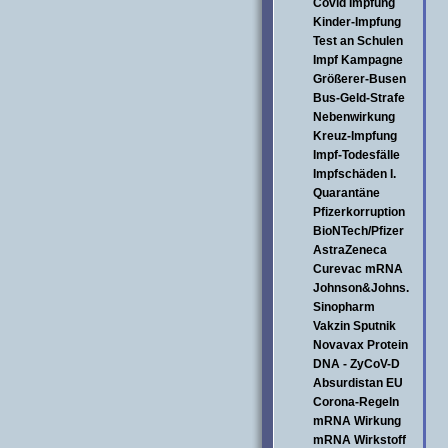
Covid Impfung
Kinder-Impfung
Test an Schulen
Impf Kampagne
Größerer-Busen
Bus-Geld-Strafe
Nebenwirkung
Kreuz-Impfung
Impf-Todesfälle
Impfschäden I.
Quarantäne
Pfizerkorruption
BioNTech/Pfizer
AstraZeneca
Curevac mRNA
Johnson&Johns.
Sinopharm
Vakzin Sputnik
Novavax Protein
DNA - ZyCoV-D
Absurdistan EU
Corona-Regeln
mRNA Wirkung
mRNA Wirkstoff