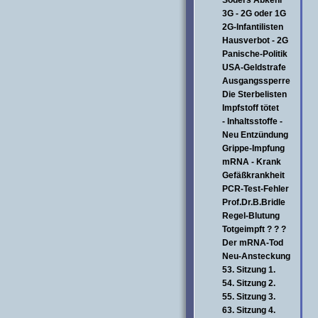
Söders Abkehr
3G - 2G oder 1G
2G-Infantilisten
Hausverbot - 2G
Panische-Politik
USA-Geldstrafe
Ausgangssperre
Die Sterbelisten
Impfstoff tötet
- Inhaltsstoffe -
Neu Entzündung
Grippe-Impfung
mRNA - Krank
Gefäßkrankheit
PCR-Test-Fehler
Prof.Dr.B.Bridle
Regel-Blutung
Totgeimpft ? ? ?
Der mRNA-Tod
Neu-Ansteckung
53. Sitzung 1.
54. Sitzung 2.
55. Sitzung 3.
63. Sitzung 4.