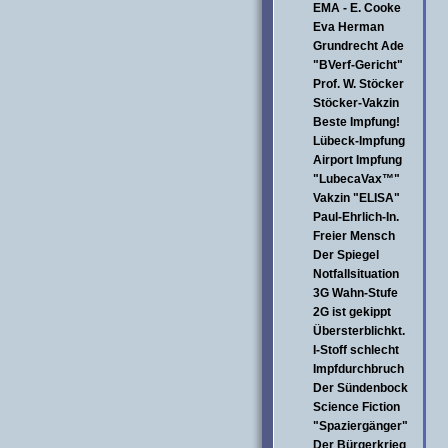
EMA - E. Cooke
Eva Herman
Grundrecht Ade
"BVerf-Gericht"
Prof. W. Stöcker
Stöcker-Vakzin
Beste Impfung!
Lübeck-Impfung
Airport Impfung
"LubecaVax™"
Vakzin "ELISA"
Paul-Ehrlich-In.
Freier Mensch
Der Spiegel
Notfallsituation
3G Wahn-Stufe
2G ist gekippt
Übersterblichkt.
I-Stoff schlecht
Impfdurchbruch
Der Sündenbock
Science Fiction
"Spaziergänger"
Der Bürgerkrieg