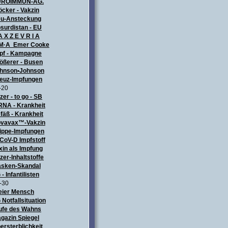
UROIMMUN-AG.
öcker - Vakzin
u-Ansteckung
surdistan - EU
A X Z E V R I A
M·A Emer Cooke
pf - Kampagne
ößerer - Busen
hnson•Johnson
euz-Impfungen
-20
izer - to go - SB
NA - Krankheit
fäß - Krankheit
vavax™-Vakzin
ippe-Impfungen
CoV-D Impfstoff
xin als Impfung
izer-Inhaltstoffe
sken-Skandal
 - Infantilisten
-30
eier Mensch
 Notfallsituation
ufe des Wahns
gazin Spiegel
ersterblichkeit