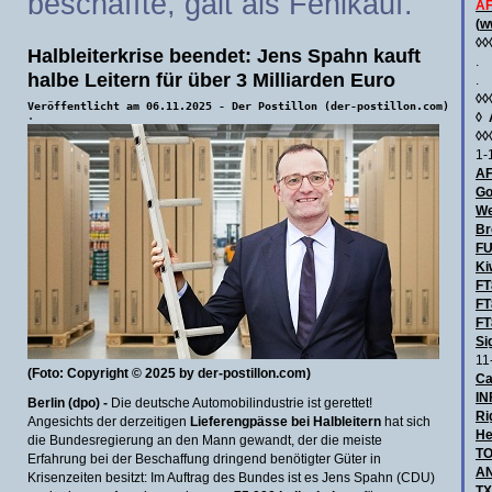
beschaffte, galt als Fehlkauf.
AF
(
w
◊◊
Halbleiterkrise beendet: Jens Spahn kauft
.
halbe Leitern für über 3 Milliarden Euro
.
◊◊
Veröffentlicht am 06.11.2025 - Der Postillon (der-postillon.com)
◊
·
◊◊
1-
AF
Go
We
Br
F
Ki
FT
FT
FT
Si
11
(Foto:
Copyright © 2025 by der-postillon.com)
Ca
IN
Berlin (dpo)
-
Die deutsche Automobilindustrie ist gerettet!
Ri
Angesichts der derzeitigen
Lieferengpässe bei Halbleitern
hat sich
He
die Bundesregierung an den Mann gewandt, der die meiste
TO
Erfahrung bei der Beschaffung dringend benötigter Güter in
AN
Krisenzeiten besitzt: Im Auftrag des Bundes ist es Jens Spahn (CDU)
TX