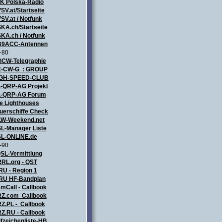
ZK
Polska-Radio
SV.at/Startseite
SV.at / Notfunk
KA.ch/Startseite
KA.ch / Notfunk
9ACC-Antennen
-80
CW-Telegraphie
-CW-G : GROUP
IGH-SPEED-CLUB
-QRP-AG Projekt
-QRP-AG Forum
e Lighthouses
uerschiffe Check
LW-Weekend.net
L-Manager Liste
L-ONLINE.de
-90
SL-Vermittlung
RL.org - QST
RU - Region 1
RU HF-Bandplan
mCall - Callbook
Z.com Callbook
Z.PL - Callbook
Z.RU - Callbook
fzeichenliste-HB