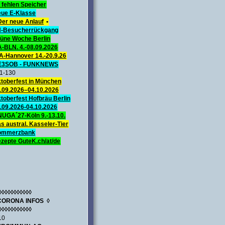
 fehlen Speicher
ue E-Klasse
Der neue Anlauf
•
-Besucherrückgang
üne Woche Berlin
A-BLN. 4.-08.09.2026
A-Hannover 14.-20.9.26
E3SOB - FUNKNEWS
1-130
toberfest in München
.09.2026–04.10.2026
toberfest Hofbräu Berlin
.09.2026-04.10.2026
UGA´27-Köln 9.-13.10.
s austral. Kasseler-Tier
ommerzbank
zepte GuteK.ch/at/de
◊◊◊◊◊◊◊◊◊◊◊
CORONA INFOS ◊
◊◊◊◊◊◊◊◊◊◊◊
10