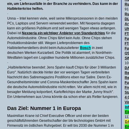
ein, um Lieferausfälle in der Branche zu verhindern. Das kann in der
Ru
Halbleiterkrise helfen.
91
·
Ru
Unna – Intel kennen viele, weil seine Mikroprozessoren in den meisten
DL
PCs, Laptops und Servern verwendet werden. Mit Nexperia dagegen
Ar
kann ein größeres Publikum erst seit wenigen Tagen etwas anfangen.
UN
Dabei ist
Nexperia ein wichtiger Anbieter von Standardchips
für die
FT
Automobilindustrie. Ohne Chips fährt kein Auto. Ohne Chips stehen
Fu
Produktionsbänder still. Wegen Lieferproblemen des
FT
Halbleiterherstellers droht beim Autozulieferer
Bosch
in zwei
Fu
deutschen Werken Kurzarbeit. Die Politik ist alarmiert, in Nordrhein-
QS
Westfalen lagert ein Logistiker hunderte Millionen zusätzlicher Chips.
SW
·
10
„Halbleiterkrise beendet: Jens Spahn kauft Chips für über 3 Milliarden
D
Euro". Natürlich steckte hinter der vor wenigen Tagen verbreiteten
Re
Nachricht des Satiremagazins Postillons eben nur Satire. Denn Ex-
Re
Gesundheitsminister und Corona-Maskenbeschaffer Jens Spahn kann
Fu
die deutsche Automobilindustrie nicht retten. Vor allem nicht mit, wie in
Fr
besagter Meldung kolportiert, Kartoffelchips der Marke „funny frisch".
St
Ein Unternehmen aus Unna könnte da schon eher als Retter fungieren.
4 
Vi
Das Ziel: Nummer 1 in Europa
In
Ei
Maximilian Krane ist Chief Executive Officer und einer der beiden
11
geschäftsführenden Gesellschafter der btv technologies GmbH mit
DA
Firmensitz im östlichen Ruhrgebiet. Er will bis 2030 die Nummer 1 in
En