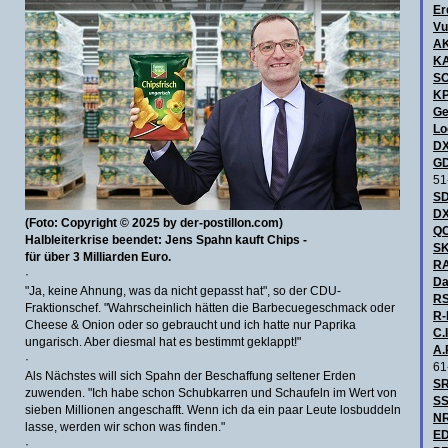
Er
Vu
A
KA
S
KP
Ge
Lo
DX
GD
51
SD
DX
(Foto: Copyright © 2025 by der-postillon.com)
QC
Halbleiterkrise beendet: Jens Spahn kauft Chips -
SK
für über 3 Milliarden Euro.
R
·
Da
"Ja, keine Ahnung, was da nicht gepasst hat", so der CDU-
RS
Fraktionschef. "Wahrscheinlich hätten die Barbecuegeschmack oder
R-
Cheese & Onion oder so gebraucht und ich hatte nur Paprika
C.I
ungarisch. Aber diesmal hat es bestimmt geklappt!"
A.
·
61
Als Nächstes will sich Spahn der Beschaffung seltener Erden
SR
zuwenden. "Ich habe schon Schubkarren und Schaufeln im Wert von
SS
sieben Millionen angeschafft. Wenn ich da ein paar Leute losbuddeln
NR
lasse, werden wir schon was finden."
ED
·