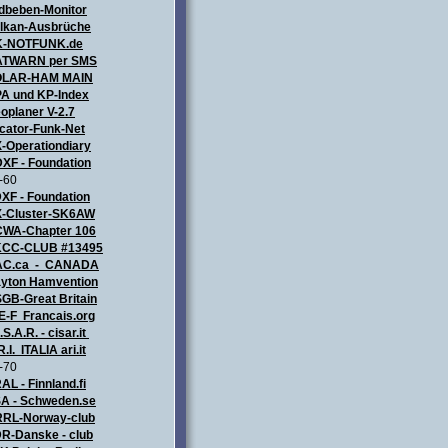
dbeben-Monitor
lkan-Ausbrüche
K-NOTFUNK.de
TWARN per SMS
OLAR-HAM MAIN
A und KP-Index
oplaner V-2.7
cator-Funk-Net
-Operationdiary
XF - Foundation
-60
XF - Foundation
-Cluster-SK6AW
WA-Chapter 106
CC-CLUB #13495
AC.ca - CANADA
yton Hamvention
GB-Great Britain
E-F Francais.org
.S.A.R. - cisar.it
R.I. ITALIA
ari.it
-70
AL - Finnland.fi
A - Schweden.se
RL-Norway-club
R-Danske - club