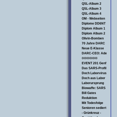
QSL-Album 2
QSL-Album 3
QSL-Album 4
OM - Webseiten
Diplome DD6NT
Diplom Album 1
Diplom Album 2
Olivin-Bomben
70 Jahre DARC
Neue E-Klasse
DARC-CEO: Ade
◊◊◊◊◊◊◊◊◊◊
EVENT 201 Genf
Das SARS-Profil
Doch Laborvirus
Doch aus Labor
Laborursprung
Biowaffe: SARS
Bill Gates
Reduktion
Mit Todesfolge
Senioren sediert
- Grünkreuz -