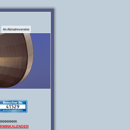
An Abmahnvereine
◊◊◊◊◊◊◊◊◊◊
.
ERMINKALENDER