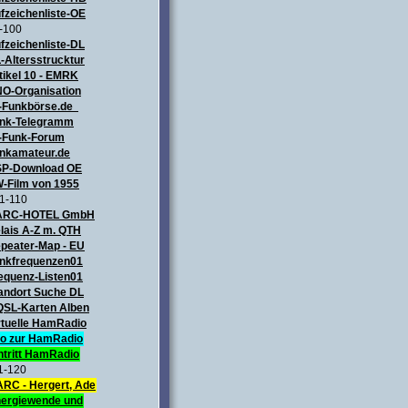
fzeichenliste-OE
-100
fzeichenliste-DL
-Altersstrucktur
tikel 10 - EMRK
O-Organisation
-Funkbörse.de
nk-Telegramm
-Funk-Forum
nkamateur.de
P-Download OE
-Film von 1955
1-110
ARC-HOTEL GmbH
lais A-Z m. QTH
peater-Map
- EU
nkfrequenzen01
equenz-Listen01
andort Suche DL
QSL-Karten Alben
rtuelle HamRadio
fo zur HamRadio
ntritt HamRadio
1-120
RC - Hergert, Ade
ergiewende und