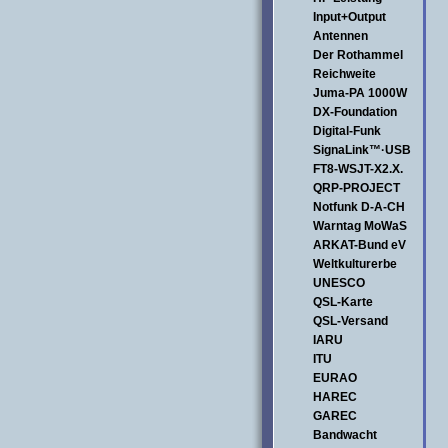
Input+Output
Antennen
Der Rothammel
Reichweite
Juma-PA 1000W
DX-Foundation
Digital-Funk
SignaLink™·USB
FT8-WSJT-X2.X.
QRP-PROJECT
Notfunk D-A-CH
Warntag MoWaS
ARKAT-Bund eV
Weltkulturerbe
UNESCO
QSL-Karte
QSL-Versand
IARU
ITU
EURAO
HAREC
GAREC
Bandwacht