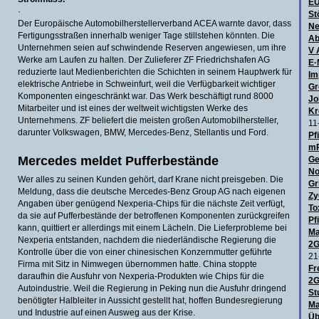
E
·
St
Der Europäische Automobilherstellerverband ACEA warnte davor, dass
Ne
Fertigungsstraßen innerhalb weniger Tage stillstehen könnten. Die
Ab
Unternehmen seien auf schwindende Reserven angewiesen, um ihre
V 
Werke am Laufen zu halten. Der Zulieferer ZF Friedrichshafen AG
E·
reduzierte laut Medienberichten die Schichten in seinem Hauptwerk für
Im
elektrische Antriebe in Schweinfurt, weil die Verfügbarkeit wichtiger
Gr
Komponenten eingeschränkt war. Das Werk beschäftigt rund 8000
Jo
Mitarbeiter und ist eines der weltweit wichtigsten Werke des
Kr
Unternehmens. ZF beliefert die meisten großen Automobilhersteller,
11
darunter Volkswagen, BMW, Mercedes-Benz, Stellantis und Ford.
Pf
mR
Mercedes meldet Pufferbestände
Ge
No
Wer alles zu seinen Kunden gehört, darf Krane nicht preisgeben. Die
Gr
Meldung, dass die deutsche Mercedes-Benz Group AG nach eigenen
Zy
Angaben über genügend Nexperia-Chips für die nächste Zeit verfügt,
To
da sie auf Pufferbestände der betroffenen Komponenten zurückgreifen
Pf
kann, quittiert er allerdings mit einem Lächeln. Die Lieferprobleme bei
Ma
Nexperia entstanden, nachdem die niederländische Regierung die
2G
Kontrolle über die von einer chinesischen Konzernmutter geführte
21
Firma mit Sitz in Nimwegen übernommen hatte. China stoppte
Fr
daraufhin die Ausfuhr von Nexperia-Produkten wie Chips für die
2G
Autoindustrie. Weil die Regierung in Peking nun die Ausfuhr dringend
St
benötigter Halbleiter in Aussicht gestellt hat, hoffen Bundesregierung
Ma
und Industrie auf einen Ausweg aus der Krise.
Üb