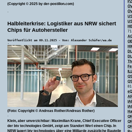
P
(Copyright © 2025 by der-postillon.com)
ÖV
ÖV
·
US
US
Halbleiterkrise: Logistiker aus NRW sichert
HB
Chips für Autohersteller
71
AG
Veröffentlicht am 09.11.2025 - Von: Alexander Schäfer/wa.de
OE
·
H
DL
DL
Th
Fe
IL
QS
QS
81
eQ
AR
IA
IA
(Foto: Copyright © Andreas Rother/Andreas Rother)
Ha
·
QR
Klein, aber unverzichtbar: Maximilian Krane, Chief Executive Officer
QR
der btv technologies GmbH, zeigt am Standort Werl einen Chip. In
QR
NRW lagert btv technologies über eine Milliarde zusätzliche Bauteile
Ru