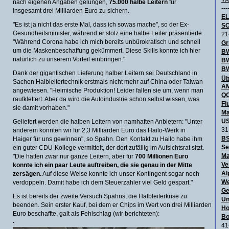
nach eigenen Angaben gelungen,
75.000 halbe Leitern
für
---
insgesamt drei Milliarden Euro zu sichern.
E
"Es ist ja nicht das erste Mal, dass ich sowas mache", so der Ex-
SC
Gesundheitsminister, während er stolz eine halbe Leiter präsentierte.
21
"Während Corona habe ich mich bereits unbürokratisch und schnell
Gr
um die Maskenbeschaffung gekümmert. Diese Skills konnte ich hier
BW
natürlich zu unserem Vorteil einbringen."
B
BW
Dank der gigantischen Lieferung halber Leitern sei Deutschland in
Üb
Sachen Halbleitertechnik erstmals nicht mehr auf China oder Taiwan
AM
angewiesen. "Heimische Produktion! Leider fallen sie um, wenn man
QO
raufklettert. Aber da wird die Autoindustrie schon selbst wissen, was
Fl
sie damit vorhaben."
Ma
US
Geliefert werden die halben Leitern von namhaften Anbietern: "Unter
31
anderem konnten wir für 2,3 Milliarden Euro das Hailo-Werk in
BS
Haiger für uns gewinnen", so Spahn. Den Kontakt zu Hailo habe ihm
Se
ein guter CDU-Kollege vermittelt, der dort zufällig im Aufsichtsrat sitzt.
Ma
"Die hatten zwar nur ganze Leitern, aber für
700 Millionen Euro
Ve
konnte ich ein paar Leute auftreiben, die sie genau in der Mitte
Al
zersägen.
Auf diese Weise konnte ich unser Kontingent sogar noch
We
verdoppeln. Damit habe ich dem Steuerzahler viel Geld gespart."
Ge
Es ist bereits der zweite Versuch Spahns, die Halbleiterkrise zu
Un
beenden. Sein erster Kauf, bei dem er Chips im Wert von drei Milliarden
Ho
Euro beschaffte, galt als Fehlschlag (wir berichteten):
Bo
·
41