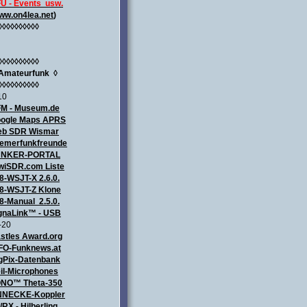
U - Events usw.
ww.on4lea.net
)
◊◊◊◊◊◊◊◊◊◊
◊◊◊◊◊◊◊◊◊◊
Amateurfunk
◊
◊◊◊◊◊◊◊◊◊◊
10
M - Museum.de
ogle Maps APRS
b SDR Wismar
emerfunkfreunde
UNKER-PORTAL
wiSDR.com Liste
8-WSJT-X 2.6.0.
8-WSJT-Z Klone
8-Manual 2.5.0.
gnaLink™ - USB
-20
stles Award.org
FO-Funknews.at
gPix-Datenbank
il-Microphones
NO™ Theta-350
NECKE-Koppler
/RX - Hilberling