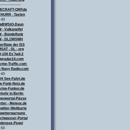
-------------------
LECRAFT
-QRP.de
HURR - Tasten
-30
pBWStO-Daun
 - Vulkaneifel
W
- Bündelfunk
 - DL1965WH
erflüge
der ISS
SAT - DL - org
-100 Es´hail-2
ugradar24.com
rine-Traffic.com
 Navy Radio.com
-40
H See-Fahrt.de
e-Funk-Netz.de
rine-Funker.de
rkehr in Berlin
penportal-Pässe
tter - Meteox.de
witter-Weltkarte
wetterwarnung
chwasser-Portal
densee-Pegel
-50