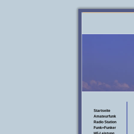
Startseite
Amateurfunk
Radio Station
Funk=Funker
HF-Leistung