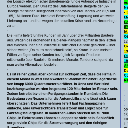
der Logistik elektronischer Bauelemente für die Automotive Industrie in
es
Europa werden. Den Umsatz des Unternehmens steigerte der 39-
Ne
Jährige mit seiner Belegschaft innerhalb von drei Jahren von 82,5 auf
•
185,1 Millionen Euro. btv bietet Beschaffung, Lagerung und weltweite
FN
Lieferung an - und hat wegen der aktuellen Krise rund um Nexperia gut
Gr
zu tun.
IF
·
IA
Die Firma liefert für ihre Kunden im Jahr über drei Milliarden Bauteile
O
aus. Wegen des drohenden Halbleiter-Mangels hat man in den letzten
12
drei Wochen über eine Milliarde zusätzlicher Bauteile gesichert – und
Ok
sichert weiter. „Da muss man schnell sein“, so Krane. In den meisten
19
Fällen verfügen seine Kunden bezüglich Nexperia-Produkte
Ok
mittlerweile über Bauteile für mehrere Monate. Tendenz steigend, da
19
man weiter Alternativen bestelle.
AN
·
Da
Es ist reiner Zufall, aber kommt zur richtigen Zeit, dass die Firma in
C
diesem Monat in Werl einen weiteren Standort mit einer Lagerfläche
Re
von knapp 6000 Quadratmetern eröffnet. In Unna und Werl sind
.
beziehungsweise werden insgesamt 120 Mitarbeiter im Einsatz sein.
.
Zudem betreibt btv einen Fertigungsstandort in Rumänien. Die
.
Bedeutung von Nexperia für die Automobilbranche lässt sich kaum
.
überschätzen. Das Unternehmen liefert laut Fachmagazinen
.
einfache, aber unverzichtbare Transistoren und Logikchips für
◊◊
Fahrzeugsteuergeräte. In modernen Autos stecken bis zu 7000
◊
Chips, in Elektroautos können es doppelt so viele sein. Schließlich
◊◊
sorgen viele Chips für die Stromversorgung und den richtigen
1-
Stromfluss.