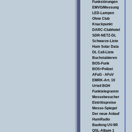
Funkstörungen
EMVG/Messung
LED-Lampen
Ohne Club
Knackpunkt
DARC-Clubhotel
SDR-NETZ-DL
Schwarze-Liste
Ham Solar Data
DL Call-Liste
Buchstabieren
BOS-Funk
BOS+Polizei
AFuG - AFuV
EMRK-Art. 10
Urteil BGH
Funktelegramm
Messebesucher
Eintrittspreise
Messe-Spiegel
Der neue Anlauf
HamRadio
Baofeng UV-9R
QSL-Album 1